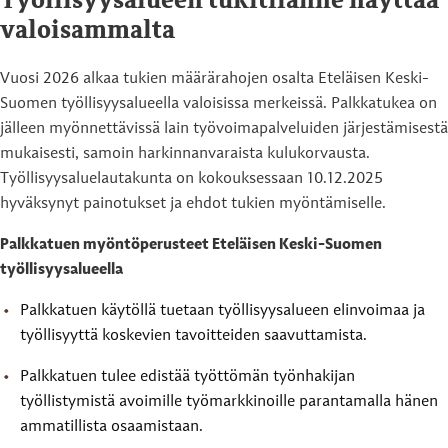
Työllisyysalueen tukitilanne näyttää
valoisammalta
Vuosi 2026 alkaa tukien määrärahojen osalta Eteläisen Keski-
Suomen työllisyysalueella valoisissa merkeissä. Palkkatukea on
jälleen myönnettävissä lain työvoimapalveluiden järjestämisestä
mukaisesti, samoin harkinnanvaraista kulukorvausta.
Työllisyysaluelautakunta on kokouksessaan 10.12.2025
hyväksynyt painotukset ja ehdot tukien myöntämiselle.
Palkkatuen myöntöperusteet Eteläisen Keski-Suomen
työllisyysalueella
Palkkatuen käytöllä tuetaan työllisyysalueen elinvoimaa ja
työllisyyttä koskevien tavoitteiden saavuttamista.
Palkkatuen tulee edistää työttömän työnhakijan
työllistymistä avoimille työmarkkinoille parantamalla hänen
ammatillista osaamistaan.