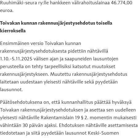
Ruuhimäki-seura ry:lle hankkeen välirahoituslainaa 46.774,00
euroa.
Toivakan kunnan rakennusjärjestysehdotus toisella
kierroksella
Ensimmäinen versio Toivakan kunnan
rakennusjärjestysehdotuksesta pidettiin nähtävillä
1.10.-5.11.2025 välisen ajan ja saapuneiden lausuntojen
perusteella on tehty tarpeellisiksi katsotut muutokset
rakennusjärjestykseen. Muutettu rakennusjärjestysehdotus
laitetaan uudestaan yleisesti nähtäville sekä pyydetään
lausunnot.
Päätösehdotuksena on, että kunnanhallitus päättää hyväksyä
Toivakan rakennusjärjestysehdotuksen ja asettaa sen uudelleen
yleisesti nähtäville Rakentamislain 19 § 2. momentin mukaisesti
vähintään 30 päivän ajaksi. Ehdotuksen nähtäville asettamisesta
tiedotetaan ja siitä pyydetään lausunnot Keski-Suomen