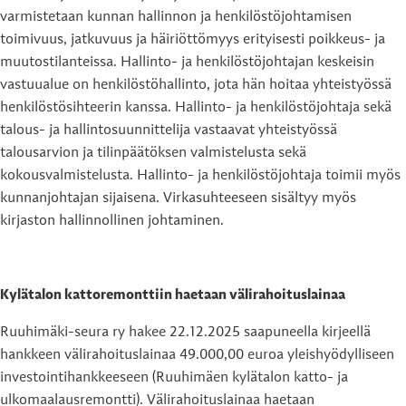
varmistetaan kunnan hallinnon ja henkilöstöjohtamisen
toimivuus, jatkuvuus ja häiriöttömyys erityisesti poikkeus- ja
muutostilanteissa. Hallinto- ja henkilöstöjohtajan keskeisin
vastuualue on henkilöstöhallinto, jota hän hoitaa yhteistyössä
henkilöstösihteerin kanssa. Hallinto- ja henkilöstöjohtaja sekä
talous- ja hallintosuunnittelija vastaavat yhteistyössä
talousarvion ja tilinpäätöksen valmistelusta sekä
kokousvalmistelusta. Hallinto- ja henkilöstöjohtaja toimii myös
kunnanjohtajan sijaisena. Virkasuhteeseen sisältyy myös
kirjaston hallinnollinen johtaminen.
Kylätalon kattoremonttiin haetaan välirahoituslainaa
Ruuhimäki-seura ry hakee 22.12.2025 saapuneella kirjeellä
hankkeen välirahoituslainaa 49.000,00 euroa yleishyödylliseen
investointihankkeeseen (Ruuhimäen kylätalon katto- ja
ulkomaalausremontti). Välirahoituslainaa haetaan