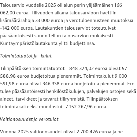
Talousarvio vuodelle 2025 oli alun perin ylijäämäinen 166
062,00 euroa. Tilivuoden aikana talousarvioon haettiin
lisämäärärahoja 33 000 euroa ja verotuloennusteen muutoksia
-142 000 euroa. Lautakuntien talousarviot toteutuivat
pääsääntöisesti suunnitellun talousarvion mukaisesti.
Kuntaympäristölautakunta ylitti budjettinsa.
Toimintatuotot ja -kulut
Tilinpäätöksen toimintatuotot 1 848 324,02 euroa olivat 57
588,98 euroa budjetoitua pienemmät. Toimintakulut 9 000
591,98 euroa olivat 346 338 euroa budjetoitua pienemmät. Ero
tulee pääsääntöisesti henkilöstökulujen, palvelujen ostojen sekä
aineet, tarvikkeet ja tavarat tiliryhmistä. Tilinpäätöksen
toimintakatteeksi muodostui -7 152 267,96 euroa.
Valtionosuudet ja verotulot
Vuonna 2025 valtionosuudet olivat 2 700 426 euroa ja ne