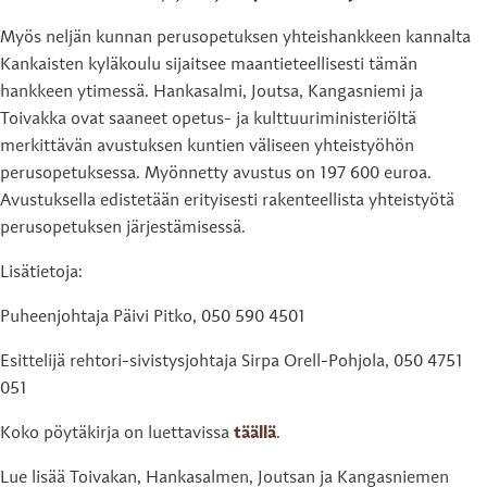
Myös neljän kunnan perusopetuksen yhteishankkeen kannalta
Kankaisten kyläkoulu sijaitsee maantieteellisesti tämän
hankkeen ytimessä. Hankasalmi, Joutsa, Kangasniemi ja
Toivakka ovat saaneet opetus- ja kulttuuriministeriöltä
merkittävän avustuksen kuntien väliseen yhteistyöhön
perusopetuksessa. Myönnetty avustus on 197 600 euroa.
Avustuksella edistetään erityisesti rakenteellista yhteistyötä
perusopetuksen järjestämisessä.
Lisätietoja:
Puheenjohtaja Päivi Pitko, 050 590 4501
Esittelijä rehtori-sivistysjohtaja Sirpa Orell-Pohjola, 050 4751
051
Koko pöytäkirja on luettavissa
täällä
.
Lue lisää Toivakan, Hankasalmen, Joutsan ja Kangasniemen