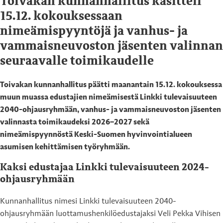
Toivakan kunnanhallitus käsitteli
15.12. kokouksessaan
nimeämispyyntöjä ja vanhus- ja
vammaisneuvoston jäsenten valinnan
seuraavalle toimikaudelle
Toivakan kunnanhallitus päätti maanantain 15.12. kokouksessa
muun muassa edustajien nimeämisestä Linkki tulevaisuuteen
2040-ohjausryhmään, vanhus- ja vammaisneuvoston jäsenten
valinnasta toimikaudeksi 2026–2027 sekä
nimeämispyynnöstä Keski-Suomen hyvinvointialueen
asumisen kehittämisen työryhmään.
Kaksi edustajaa Linkki tulevaisuuteen 2024-
ohjausryhmään
Kunnanhallitus nimesi Linkki tulevaisuuteen 2040-
ohjausryhmään luottamushenkilöedustajaksi Veli Pekka Vihisen