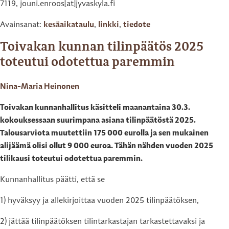
7119, jouni.enroos[at]jyvaskyla.fi
Avainsanat:
kesäaikataulu
,
linkki
,
tiedote
Toivakan kunnan tilinpäätös 2025
toteutui odotettua paremmin
Nina-Maria Heinonen
Toivakan kunnanhallitus käsitteli maanantaina 30.3.
kokouksessaan suurimpana asiana tilinpäätöstä 2025.
Talousarviota muutettiin 175 000 eurolla ja sen mukainen
alijäämä olisi ollut 9 000 euroa. Tähän nähden vuoden 2025
tilikausi toteutui odotettua paremmin.
Kunnanhallitus päätti, että se
1) hyväksyy ja allekirjoittaa vuoden 2025 tilinpäätöksen,
2) jättää tilinpäätöksen tilintarkastajan tarkastettavaksi ja