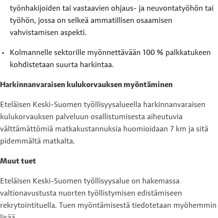
työnhakijoiden tai vastaavien ohjaus- ja neuvontatyöhön tai
työhön, jossa on selkeä ammatillisen osaamisen
vahvistamisen aspekti.
Kolmannelle sektorille myönnettävään 100 % palkkatukeen
kohdistetaan suurta harkintaa.
Harkinnanvaraisen kulukorvauksen myöntäminen
Eteläisen Keski-Suomen työllisyysalueella harkinnanvaraisen
kulukorvauksen palveluun osallistumisesta aiheutuvia
välttämättömiä matkakustannuksia huomioidaan 7 km ja sitä
pidemmältä matkalta.
Muut tuet
Eteläisen Keski-Suomen työllisyysalue on hakemassa
valtionavustusta nuorten työllistymisen edistämiseen
rekrytointituella. Tuen myöntämisestä tiedotetaan myöhemmin