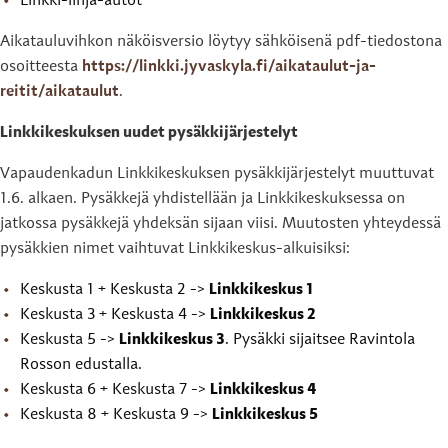
Linkki-linja-autot
Aikatauluvihkon näköisversio löytyy sähköisenä pdf-tiedostona
osoitteesta
https://linkki.jyvaskyla.fi/aikataulut-ja-
reitit/aikataulut
.
Linkkikeskuksen uudet pysäkkijärjestelyt
Vapaudenkadun Linkkikeskuksen pysäkkijärjestelyt muuttuvat
1.6. alkaen. Pysäkkejä yhdistellään ja Linkkikeskuksessa on
jatkossa pysäkkejä yhdeksän sijaan viisi. Muutosten yhteydessä
pysäkkien nimet vaihtuvat Linkkikeskus-alkuisiksi:
Keskusta 1 + Keskusta 2 ->
Linkkikeskus 1
Keskusta 3 + Keskusta 4 ->
Linkkikeskus 2
Keskusta 5 ->
Linkkikeskus 3
. Pysäkki sijaitsee Ravintola
Rosson edustalla.
Keskusta 6 + Keskusta 7 ->
Linkkikeskus 4
Keskusta 8 + Keskusta 9 ->
Linkkikeskus 5