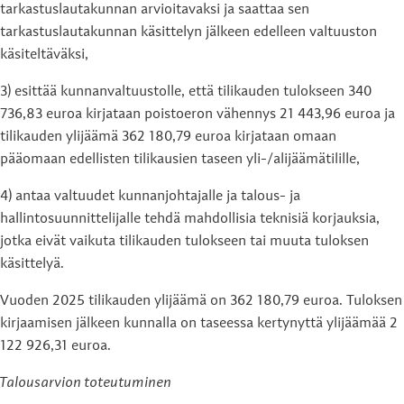
tarkastuslautakunnan arvioitavaksi ja saattaa sen
tarkastuslautakunnan käsittelyn jälkeen edelleen valtuuston
käsiteltäväksi,
3) esittää kunnanvaltuustolle, että tilikauden tulokseen 340
736,83 euroa kirjataan poistoeron vähennys 21 443,96 euroa ja
tilikauden ylijäämä 362 180,79 euroa kirjataan omaan
pääomaan edellisten tilikausien taseen yli-/alijäämätilille,
4) antaa valtuudet kunnanjohtajalle ja talous- ja
hallintosuunnittelijalle tehdä mahdollisia teknisiä korjauksia,
jotka eivät vaikuta tilikauden tulokseen tai muuta tuloksen
käsittelyä.
Vuoden 2025 tilikauden ylijäämä on 362 180,79 euroa. Tuloksen
kirjaamisen jälkeen kunnalla on taseessa kertynyttä ylijäämää 2
122 926,31 euroa.
Talousarvion toteutuminen