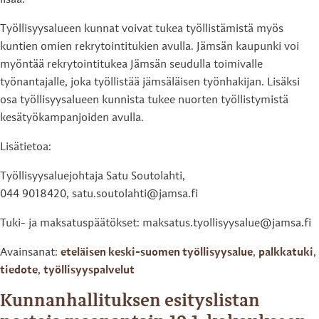
lisää.
Työllisyysalueen kunnat voivat tukea työllistämistä myös
kuntien omien rekrytointitukien avulla. Jämsän kaupunki voi
myöntää rekrytointitukea Jämsän seudulla toimivalle
työnantajalle, joka työllistää jämsäläisen työnhakijan. Lisäksi
osa työllisyysalueen kunnista tukee nuorten työllistymistä
kesätyökampanjoiden avulla.
Lisätietoa:
Työllisyysaluejohtaja Satu Soutolahti,
044 9018420, satu.soutolahti@jamsa.fi
Tuki- ja maksatuspäätökset: maksatus.tyollisyysalue@jamsa.fi
Avainsanat:
eteläisen keski-suomen työllisyysalue
,
palkkatuki
,
tiedote
,
työllisyyspalvelut
Kunnanhallituksen esityslistan