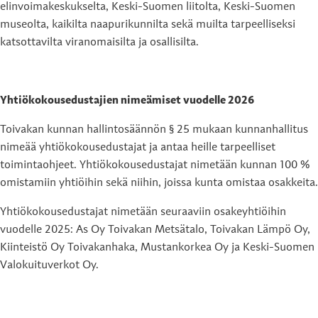
elinvoimakeskukselta, Keski-Suomen liitolta, Keski-Suomen
museolta, kaikilta naapurikunnilta sekä muilta tarpeelliseksi
katsottavilta viranomaisilta ja osallisilta.
Yhtiökokousedustajien nimeämiset vuodelle 2026
Toivakan kunnan hallintosäännön § 25 mukaan kunnanhallitus
nimeää yhtiökokousedustajat ja antaa heille tarpeelliset
toimintaohjeet. Yhtiökokousedustajat nimetään kunnan 100 %
omistamiin yhtiöihin sekä niihin, joissa kunta omistaa osakkeita.
Yhtiökokousedustajat nimetään seuraaviin osakeyhtiöihin
vuodelle 2025: As Oy Toivakan Metsätalo, Toivakan Lämpö Oy,
Kiinteistö Oy Toivakanhaka, Mustankorkea Oy ja Keski-Suomen
Valokuituverkot Oy.