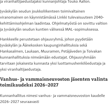
ja viranhaltijaedustajaksi kunnanjohtaja Touko Aallon.
Jyväskylän seudun joukkoliikenteen toimivaltainen
viranomainen on käynnistämässä Linkki tulevaisuuteen 2040-
kehittämisohjelman laadintaa. Ohjelmatyöstä on sovittu valtion
ja Jyväskylän seudun kuntien välisessä MAL-sopimuksessa.
Hankkeelle perustetaan ohjausryhmä, johon pyydetään
Jyväskylän ja Äänekosken kaupunginhallituksia sekä
Hankasalmen, Laukaan, Muuramen, Petäjäveden ja Toivakan
kunnanhallituksia nimeämään edustajat. Ohjausryhmään
tarvitaan jokaisesta kunnasta yksi luottamushenkilöedustaja ja
yksi viranhaltijaedustaja.
Vanhus- ja vammaisneuvoston jäsenten valinta
toimikaudeksi 2026–2027
Kunnanhallitus nimesi vanhus- ja vammaisneuvoston kaudelle
2026–2027 seuraavasti