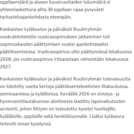
oppilasmäärä ja alueen kuusivuotiaiden lukumäärä ei
yhteenlaskettuna alita 30 oppilaan rajaa pysyvästi
tarkasteluajankohdasta eteenpäin.
Kankaisten kyläkoulun ja päiväkoti Ruuhiryhmän
vuokrakiinteistön vuokrasopimuksen jatkaminen tuli
sopimuskauden päättymisen vuoksi ajankohtaiseksi
päätöksenteossa. Vuokrasopimus olisi päättymässä lokakuussa
2028, jos vuokrasopimus irtisanotaan viimeistään lokakuussa
2027.
Kankaisten kyläkoulun ja päiväkoti Ruuhiryhmän tulevaisuutta
on käsitelty useita kertoja päätöksentekoelinten iltakouluissa,
seminaareissa ja kyläilloissa. Keväällä 2026 on sivistys- ja
hyvinvointilautakunnan aloitteesta laadittu lapsivaikutusten
arviointi, johon liittyen on toteutettu kyselyt huoltajille,
kyläläisille, oppilaille sekä henkilökunnalle. Lisäksi kyläseura
toteutti oman kyselynsä.