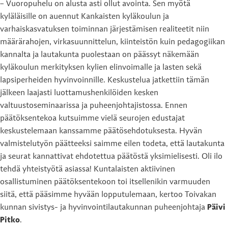
– Vuoropuhelu on alusta asti ollut avointa. Sen myötä
kyläläisille on auennut Kankaisten kyläkoulun ja
varhaiskasvatuksen toiminnan järjestämisen realiteetit niin
määrärahojen, virkasuunnittelun, kiinteistön kuin pedagogiikan
kannalta ja lautakunta puolestaan on päässyt näkemään
kyläkoulun merkityksen kylien elinvoimalle ja lasten sekä
lapsiperheiden hyvinvoinnille. Keskustelua jatkettiin tämän
jälkeen laajasti luottamushenkilöiden kesken
valtuustoseminaarissa ja puheenjohtajistossa. Ennen
päätöksentekoa kutsuimme vielä seurojen edustajat
keskustelemaan kanssamme päätösehdotuksesta. Hyvän
valmistelutyön päätteeksi saimme eilen todeta, että lautakunta
ja seurat kannattivat ehdotettua päätöstä yksimielisesti. Oli ilo
tehdä yhteistyötä asiassa! Kuntalaisten aktiivinen
osallistuminen päätöksentekoon toi itsellenikin varmuuden
siitä, että pääsimme hyvään lopputulemaan, kertoo Toivakan
kunnan sivistys- ja hyvinvointilautakunnan puheenjohtaja
Päivi
Pitko
.