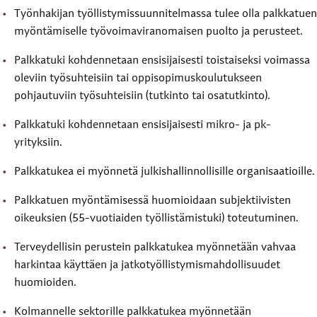
Työnhakijan työllistymissuunnitelmassa tulee olla palkkatuen
myöntämiselle työvoimaviranomaisen puolto ja perusteet.
Palkkatuki kohdennetaan ensisijaisesti toistaiseksi voimassa
oleviin työsuhteisiin tai oppisopimuskoulutukseen
pohjautuviin työsuhteisiin (tutkinto tai osatutkinto).
Palkkatuki kohdennetaan ensisijaisesti mikro- ja pk-
yrityksiin.
Palkkatukea ei myönnetä julkishallinnollisille organisaatioille.
Palkkatuen myöntämisessä huomioidaan subjektiivisten
oikeuksien (55-vuotiaiden työllistämistuki) toteutuminen.
Terveydellisin perustein palkkatukea myönnetään vahvaa
harkintaa käyttäen ja jatkotyöllistymismahdollisuudet
huomioiden.
Kolmannelle sektorille palkkatukea myönnetään