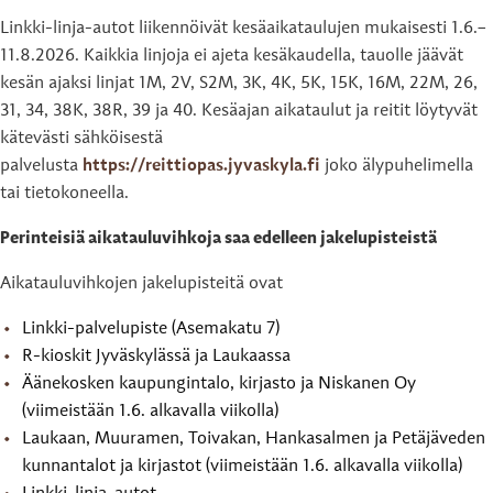
L
inkki-linja-autot liikennöivät kesäaikataulujen mukaisesti 1.6.–
11.8.2026. Kaikkia linjoja ei ajeta kesäkaudella, tauolle jäävät
kesän ajaksi linjat 1M, 2V, S2M, 3K, 4K, 5K, 15K, 16M, 22M, 26,
31, 34, 38K, 38R, 39 ja 40. Kesäajan aikataulut ja reitit löytyvät
kätevästi sähköisestä
palvelusta
https://reittiopas.jyvaskyla.fi
joko älypuhelimella
tai tietokoneella.
Perinteisiä aikatauluvihkoja saa edelleen jakelupisteistä
Aikatauluvihkojen jakelupisteitä ovat
Linkki-palvelupiste (Asemakatu 7)
R-kioskit Jyväskylässä ja Laukaassa
Äänekosken kaupungintalo, kirjasto ja Niskanen Oy
(viimeistään 1.6. alkavalla viikolla)
Laukaan, Muuramen, Toivakan, Hankasalmen ja Petäjäveden
kunnantalot ja kirjastot (viimeistään 1.6. alkavalla viikolla)