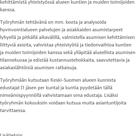
kehittämistä yhteistyössä alueen kuntien ja muiden toimijoiden
kanssa.
Työryhmän tehtävänä on mm. koota ja analysoida
hyvinvointialueen palvelujen ja asiakkaiden asumistarpeet
lyhyellä ja pitkällä aikavälillä, valmistella asumisen kehittämisen
liittyviä asioita, vahvistaa yhteistyötä ja tiedonvaihtoa kuntien
ja muiden toimijoiden kanssa sekä ylläpitää alueellista asumisen
tilannekuvaa ja edistää kustannustehokkaita, saavutettavia ja
asiakaslähtöisiä asumisen ratkaisuja.
Työryhmään kutsutaan Keski-Suomen alueen kunnista
edustajat (1 jäsen per kunta) ja kuntia pyydetään tällä
nimeämispyynnöllä vahvistamaan oma edustaja. Lisäksi
työryhmän kokouksiin voidaan kutsua muita asiantuntijoita
tarvittaessa.
Lisätietoja: