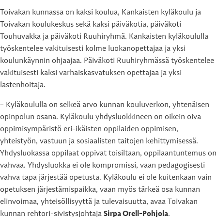
Toivakan kunnassa on kaksi koulua, Kankaisten kyläkoulu ja
Toivakan koulukeskus sekä kaksi päiväkotia, päiväkoti
Touhuvakka ja päiväkoti Ruuhiryhmä. Kankaisten kyläkoululla
työskentelee vakituisesti kolme luokanopettajaa ja yksi
koulunkäynnin ohjaajaa. Päiväkoti Ruuhiryhmässä työskentelee
vakituisesti kaksi varhaiskasvatuksen opettajaa ja yksi
lastenhoitaja.
– Kyläkoululla on selkeä arvo kunnan kouluverkon, yhtenäisen
opinpolun osana. Kyläkoulu yhdysluokkineen on oikein oiva
oppimisympäristö eri-ikäisten oppilaiden oppimisen,
yhteistyön, vastuun ja sosiaalisten taitojen kehittymisessä.
Yhdysluokassa oppilaat oppivat toisiltaan, oppilaantuntemus on
vahvaa. Yhdysluokka ei ole kompromissi, vaan pedagogisesti
vahva tapa järjestää opetusta. Kyläkoulu ei ole kuitenkaan vain
opetuksen järjestämispaikka, vaan myös tärkeä osa kunnan
elinvoimaa, yhteisöllisyyttä ja tulevaisuutta, avaa Toivakan
kunnan rehtori-sivistysjohtaja
Sirpa Orell-Pohjola
.