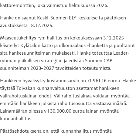
kattoremonttiin, joka valmistuu helmikuussa 2026.
Hanke on saanut Keski-Suomen ELY-keskukselta päätöksen
avustuksesta 18.12.2025.
Maaseutukehitys ry:n hallitus on kokouksessaan 3.12.2025
käsitellyt Kylätalon katto ja ulkomaalaus -hanketta ja puoltanut
sitä hankesuunnitelman mukaisesti. Hanke toteuttaa Leader-
ryhmän paikallisen strategian ja edistää Suomen CAP-
suunnitelman 2023–2027 tavoitteiden toteutumista.
Hankkeen hyväksytty kustannusarvio on 71.961,16 euroa. Hanke
täyttää Toivakan kunnanvaltuuston asettamat hankkeen
välirahoituslainan ehdot. Välirahoituslainaa voidaan myöntää
enintään hankkeen julkista rahoitusosuutta vastaava määrä.
Lainamäärän ollessa yli 30.000,00 euroa lainan myöntää
kunnanhallitus.
Päätösehdotuksena on, että kunnanhallitus myöntää