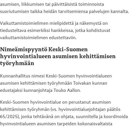
asumisen, liikkumisen tai päivittäisistä toiminnoista
suoriutumisen taikka heidän tarvitsemiensa palvelujen kannalta.
Vaikuttamistoimielimen mielipidettä ja näkemystä on
tiedusteltava esimerkiksi hankkeissa, jotka kohdistuvat
vaikuttamistoimielimen edustettaviin.
Nimeämispyyntö Keski-Suomen
hyvinvointialueen asumisen kehittämisen
työryhmään
Kunnanhallitus nimesi Keski-Suomen hyvinvointialueen
asumisen kehittämisen työryhmään Toivakan kunnan
edustajaksi kunnanjohtaja Touko Aallon.
Keski-Suomen hyvinvointialue on perustanut asumisen
kehittämisen työryhmän (vs. hyvinvointialuejohtajan päätös
65/2025), jonka tehtävänä on ohjata, suunnitella ja koordinoida
hyvinvointialueen asumisen tarpeiden kokonaisvaltaista