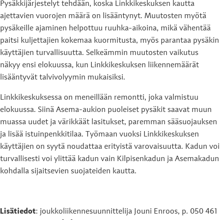
Pysäkkijärjestelyt tehdään, koska Linkkikeskuksen kautta
ajettavien vuorojen määrä on lisääntynyt. Muutosten myötä
pysäkeille ajaminen helpottuu ruuhka-aikoina, mikä vähentää
paitsi kuljettajien kokemaa kuormitusta, myös parantaa pysäkin
käyttäjien turvallisuutta. Selkeämmin muutosten vaikutus
näkyy ensi elokuussa, kun Linkkikeskuksen liikennemäärät
lisääntyvät talvivolyymin mukaisiksi.
Linkkikeskuksessa on meneillään remontti, joka valmistuu
elokuussa. Siinä Asema-aukion puoleiset pysäkit saavat muun
muassa uudet ja värikkäät lasitukset, paremman sääsuojauksen
ja lisää istuinpenkkitilaa. Työmaan vuoksi Linkkikeskuksen
käyttäjien on syytä noudattaa erityistä varovaisuutta. Kadun voi
turvallisesti voi ylittää kadun vain Kilpisenkadun ja Asemakadun
kohdalla sijaitsevien suojateiden kautta.
Lisätiedot
: joukkoliikennesuunnittelija Jouni Enroos, p. 050 461