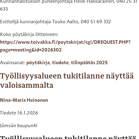
Kunnanhallituksen puheenjohtaja Heidi Hakkarainen, 040 25 31
633
Esittelijä kunnanjohtaja Touko Aalto, 040 51 69 332
Koko pöytäkirja liitteineen:
https://www.toivakka.fi/poytakirjat/cgi/DREQUEST.PHP?
page=meeting&id=2026302
Avainsanat:
pöytäkirja
,
tiedote
,
tilinpäätös 2025
Työllisyysalueen tukitilanne näyttää
valoisammalta
Nina-Maria Heinonen
Tiedote 16.1.2026
Jämsän kaupunki