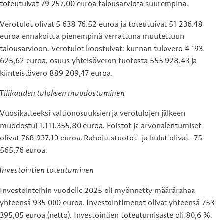
toteutuivat 79 257,00 euroa talousarviota suurempina.
Verotulot olivat 5 638 76,52 euroa ja toteutuivat 51 236,48
euroa ennakoitua pienempinä verrattuna muutettuun
talousarvioon. Verotulot koostuivat: kunnan tulovero 4 193
625,62 euroa, osuus yhteisöveron tuotosta 555 928,43 ja
kiinteistövero 889 209,47 euroa.
Tilikauden tuloksen muodostuminen
Vuosikatteeksi valtionosuuksien ja verotulojen jälkeen
muodostui 1.111.355,80 euroa. Poistot ja arvonalentumiset
olivat 768 937,10 euroa. Rahoitustuotot- ja kulut olivat -75
565,76 euroa.
Investointien toteutuminen
Investointeihin vuodelle 2025 oli myönnetty määrärahaa
yhteensä 935 000 euroa. Investointimenot olivat yhteensä 753
395,05 euroa (netto). Investointien toteutumisaste oli 80,6 %.