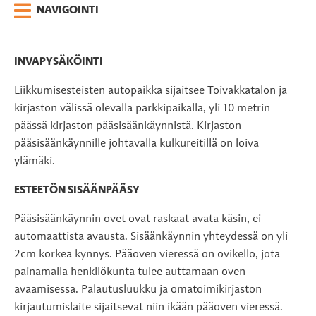
NAVIGOINTI
INVAPYSÄKÖINTI
Liikkumisesteisten autopaikka sijaitsee Toivakkatalon ja
kirjaston välissä olevalla parkkipaikalla, yli 10 metrin
päässä kirjaston pääsisäänkäynnistä. Kirjaston
pääsisäänkäynnille johtavalla kulkureitillä on loiva
ylämäki.
ESTEETÖN SISÄÄNPÄÄSY
Pääsisäänkäynnin ovet ovat raskaat avata käsin, ei
automaattista avausta. Sisäänkäynnin yhteydessä on yli
2cm korkea kynnys. Pääoven vieressä on ovikello, jota
painamalla henkilökunta tulee auttamaan oven
avaamisessa. Palautusluukku ja omatoimikirjaston
kirjautumislaite sijaitsevat niin ikään pääoven vieressä.