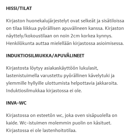
HISSI/TILAT
Kirjaston huonekalujärjestelyt ovat selkeät ja sisätiloissa
on tilaa liikkua pyörällisen apuvälineen kanssa. Kirjaston
näyttely/kokoustilaan on noin 2cm korkea kynnys.
Henkilökunta auttaa mielellään kirjastossa asioimisessa.
INDUKTIOSILMUKKA/APUVÄLINEET
Kirjastosta löytyy asiakaskäyttöön lukulasit,
lastenistuimella varustettu pyörällinen kävelytuki ja
ylemmille hyllyille ulottumista helpottavia jakkaroita.
Induktiosilmukkaa kirjastossa ei ole.
INVA-WC
Kirjastossa on esteetön wc, joka oven sisäpuolella on
kaide. Wc-istuimen molemmin puolin on käsituet.
Kirjastossa ei ole lastenhoitotilaa.