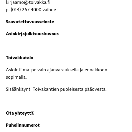
kirjaamo@toivakka.fi
p. (014) 267 4000 vaihde
Saavutettavuusseloste
Asiakirjajulkisuuskuvaus
Toivakkatalo
Asiointi ma-pe vain ajanvarauksella ja ennakkoon
sopimalla.
Sisäänkäynti Toivakantien puoleisesta pääovesta.
Ota yhteyttä
Puhelinnumerot