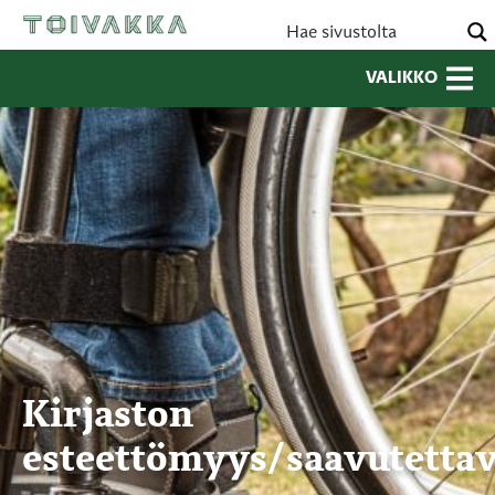
VALIKKO
Kirjaston
esteettömyys/saavutetta