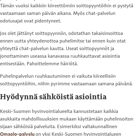
Tämän vuoksi kaikkiin kiireettömiin soittopyyntöihin ei pystytä
vastaamaan saman päivän aikana. Myös chat-palvelun
odotusajat ovat pidentyneet.
Jos olet jättänyt soittopyynnön, odotathan takaisinsoittoa
ennen uutta yhteydenottoa puhelimitse tai ennen kuin otat
yhteyttä chat-palvelun kautta. Useat soittopyynnöt ja
jonottaminen useassa kanavassa ruuhkauttavat asiointia
entisestään. Pahoittelemme häiriötä.
Puhelinpalvelun ruuhkautuminen ei vaikuta kiireellisiin
soittopyyntöihin, niihin pyrimme vastaamaan samana päivänä.
Hyödynnä sähköistä asiointia
Keski-Suomen hyvinvointialueelta kannustetaan kaikkia
asukkaita mahdollisuuksien mukaan käyttämään puhelinsoiton
sijaan sähköisiä palveluita. Esimerkiksi valtakunnallinen
Omaolo-palvelu
on yksi Keski-Suomen hyvinvointialueen