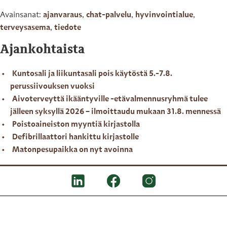
Avainsanat:
ajanvaraus
,
chat-palvelu
,
hyvinvointialue
,
terveysasema
,
tiedote
Ajankohtaista
Kuntosali ja liikuntasali pois käytöstä 5.-7.8.
perussiivouksen vuoksi
Aivoterveyttä ikääntyville -etävalmennusryhmä tulee
jälleen syksyllä 2026 – ilmoittaudu mukaan 31.8. mennessä
Poistoaineiston myyntiä kirjastolla
Defibrillaattori hankittu kirjastolle
Matonpesupaikka on nyt avoinna