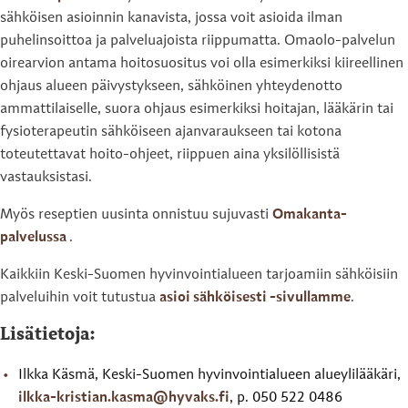
sähköisen asioinnin kanavista, jossa voit asioida ilman
puhelinsoittoa ja palveluajoista riippumatta. Omaolo-palvelun
oirearvion antama hoitosuositus voi olla esimerkiksi kiireellinen
ohjaus alueen päivystykseen, sähköinen yhteydenotto
ammattilaiselle, suora ohjaus esimerkiksi hoitajan, lääkärin tai
fysioterapeutin sähköiseen ajanvaraukseen tai kotona
toteutettavat hoito-ohjeet, riippuen aina yksilöllisistä
vastauksistasi.
Myös reseptien uusinta onnistuu sujuvasti
Omakanta-
palvelussa
.
Kaikkiin Keski-Suomen hyvinvointialueen tarjoamiin sähköisiin
palveluihin voit tutustua
asioi sähköisesti -sivullamme
.
Lisätietoja:
Ilkka Käsmä, Keski-Suomen hyvinvointialueen alueylilääkäri,
ilkka-kristian.kasma@hyvaks.fi
, p. 050 522 0486