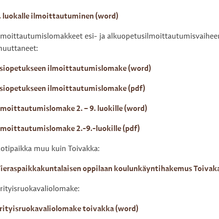
. luokalle ilmoittautuminen (word)
lmoittautumislomakkeet esi- ja alkuopetusilmoittautumisvaihee
uuttaneet:
siopetukseen ilmoittautumislomake (word)
siopetukseen ilmoittautumislomake (pdf)
lmoittautumislomake 2. – 9. luokille (word)
lmoittautumislomake 2.-9.-luokille (pdf)
otipaikka muu kuin Toivakka:
ieraspaikkakuntalaisen oppilaan koulunkäyntihakemus Toivak
rityisruokavaliolomake:
rityisruokavaliolomake toivakka (word)