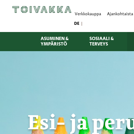
Verkkokauppa
Ajankohtaista
DE
ASUMINEN &
SOSIAALI &
YMPÄRISTÖ
TERVEYS
Esi- ja pe