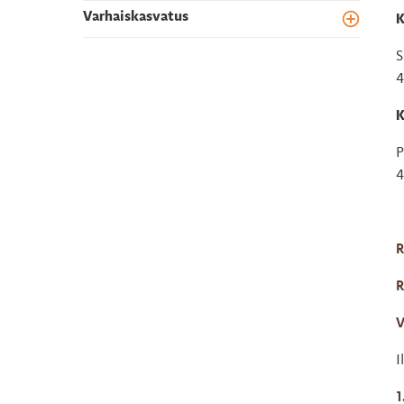
Varhaiskasvatus
K
Toggle m
S
4
K
P
4
R
R
V
I
1