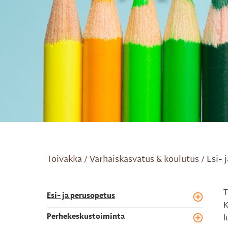
Toivakka
Varhaiskasvatus & koulutus
Esi- 
/
/
T
Esi- ja perusopetus
Toggle m
K
Perhekeskustoiminta
l
Toggle m