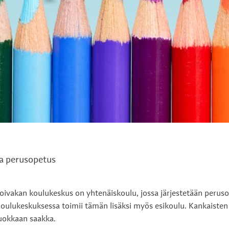
ja perusopetus
oivakan koulukeskus on yhtenäiskoulu, jossa järjestetään perusope
enu
oulukeskuksessa toimii tämän lisäksi myös esikoulu. Kankaisten
uokkaan saakka.
enu