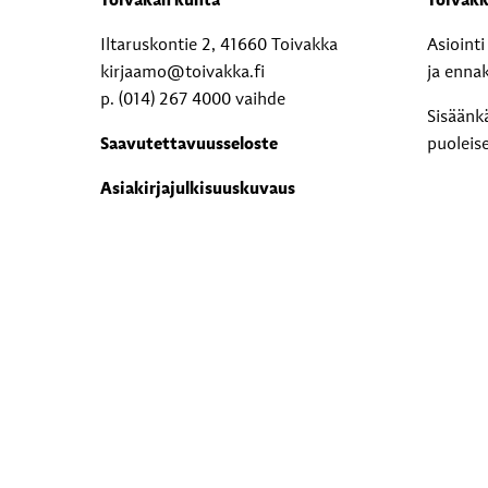
Toivakan kunta
Toivakk
Iltaruskontie 2, 41660 Toivakka
Asioint
kirjaamo@toivakka.fi
ja enna
p. (014) 267 4000 vaihde
Sisäänk
Saavutettavuusseloste
puoleis
Asiakirjajulkisuuskuvaus