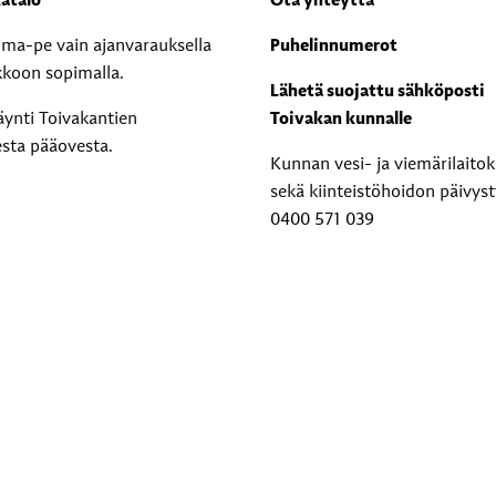
atalo
Ota yhteyttä
i ma-pe vain ajanvarauksella
Puhelinnumerot
kkoon sopimalla.
Lähetä suojattu sähköposti
äynti Toivakantien
Toivakan kunnalle
esta pääovesta.
Kunnan vesi- ja viemärilaito
sekä kiinteistöhoidon päivyst
0400 571 039