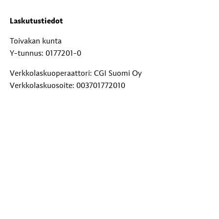
Laskutustiedot
Toivakan kunta
Y-tunnus: 0177201-0
Verkkolaskuoperaattori: CGI Suomi Oy
Verkkolaskuosoite: 003701772010
Välittäjätunnus: 003703575029
Paperilaskut: Toivakan kunta, PL 29, 00038 Logica
Lisätietoja