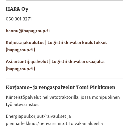
HAPA Oy
050 301 3271
hannu@hapagroup.fi
Kuljettajakoulutus | Logistiikka-alan koulutukset
(hapagroup.fi)
Asiantuntijapalvelut | Logistiikka-alan osaajalta
(hapagroup.fi)
Korjaamo- ja rengaspalvelut Tomi Pirkkanen
Kiinteistöpalvelut nelivetotraktorilla, jossa monipuolinen
työlaitevarustus.
Energiapuukorjuut/raivaukset ja
piennarleikkuut/tienvarsiniitot Toivakan alueella