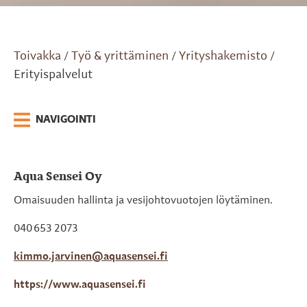
Toivakka
Työ & yrittäminen
Yrityshakemisto
/
/
/
Erityispalvelut
NAVIGOINTI
Aqua Sensei Oy
Omaisuuden hallinta ja vesijohtovuotojen löytäminen.
040
653 2073
kimmo.jarvinen@aquasensei.fi
https://www.aquasensei.fi