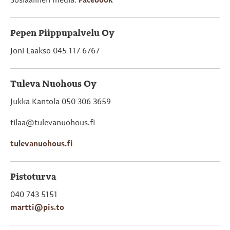
Sosiaalinen media:
Facebook
Pepen Piippupalvelu Oy
Joni Laakso 045 117 6767
Tuleva Nuohous Oy
Jukka Kantola 050 306 3659
tilaa@tulevanuohous.fi
tulevanuohous.fi
Pistoturva
040 743 5151
martti@pis.to