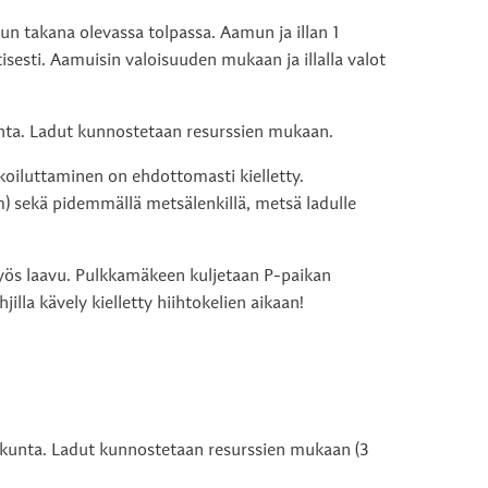
un takana olevassa tolpassa. Aamun ja illan 1
isesti. Aamuisin valoisuuden mukaan ja illalla valot
nta. Ladut kunnostetaan resurssien mukaan.
lkoiluttaminen on ehdottomasti kielletty.
0m) sekä pidemmällä metsälenkillä, metsä ladulle
yös laavu. Pulkkamäkeen kuljetaan P-paikan
jilla kävely kielletty hiihtokelien aikaan!
 kunta. Ladut kunnostetaan resurssien mukaan (3