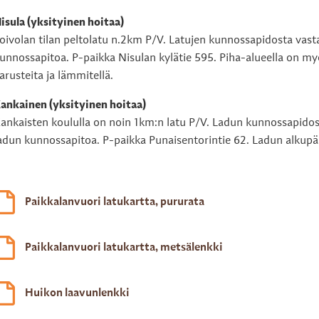
isula (yksityinen hoitaa)
oivolan tilan peltolatu n.2km P/V. Latujen kunnossapidosta vas
unnossapitoa. P-paikka Nisulan kylätie 595. Piha-alueella on myös
arusteita ja lämmitellä.
ankainen (yksityinen hoitaa)
ankaisten koululla on noin 1km:n latu P/V. Ladun kunnossapido
adun kunnossapitoa. P-paikka Punaisentorintie 62. Ladun alkupä
Paikkalanvuori latukartta, pururata
Paikkalanvuori latukartta, metsälenkki
Huikon laavunlenkki