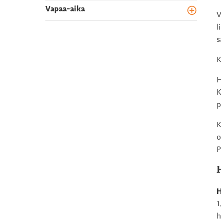
Vapaa-aika
Toggle m
V
l
s
K
H
K
p
K
o
P
H
1
h