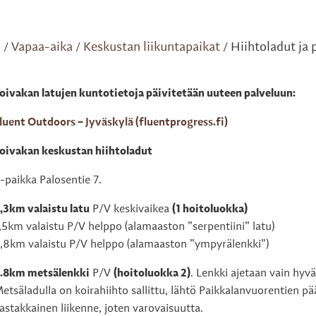
i
Vapaa-aika
Keskustan liikuntapaikat
Hiihtoladut ja
/
/
/
oivakan latujen kuntotietoja päivitetään uuteen palveluun:
enu
luent Outdoors – Jyväskylä (fluentprogress.fi)
enu
oivakan keskustan hiihtoladut
-paikka Palosentie 7.
,3km valaistu latu
P/V keskivaikea
(1 hoitoluokka)
enu
,5km valaistu P/V helppo (alamaaston ”serpentiini” latu)
,8km valaistu P/V helppo (alamaaston ”ympyrälenkki”)
enu
.8km metsälenkki
P/V
(hoitoluokka 2)
. Lenkki ajetaan vain hyvä
etsäladulla on koirahiihto sallittu, lähtö Paikkalanvuorentien pä
astakkainen liikenne, joten varovaisuutta.