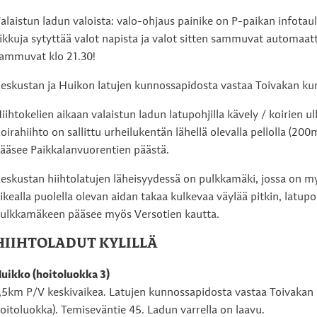
enu
alaistun ladun valoista: valo-ohjaus painike on P-paikan infotaul
iikkuja sytyttää valot napista ja valot sitten sammuvat automaatt
ammuvat klo 21.30!
eskustan ja Huikon latujen kunnossapidosta vastaa Toivakan ku
iihtokelien aikaan valaistun ladun latupohjilla kävely / koirien u
oirahiihto on sallittu urheilukentän lähellä olevalla pellolla (20
ääsee Paikkalanvuorentien päästä.
eskustan hiihtolatujen läheisyydessä on pulkkamäki, jossa on m
ikealla puolella olevan aidan takaa kulkevaa väylää pitkin, latupoh
ulkkamäkeen pääsee myös Versotien kautta.
HIIHTOLADUT KYLILLÄ
uikko (hoitoluokka 3)
,5km P/V keskivaikea. Latujen kunnossapidosta vastaa Toivakan
oitoluokka). Temiseväntie 45. Ladun varrella on laavu.