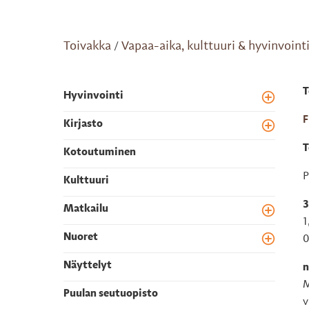
Toivakka
Vapaa-aika, kulttuuri & hyvinvoint
/
T
Hyvinvointi
Toggle m
F
Kirjasto
Toggle m
T
Kotoutuminen
P
Kulttuuri
3
Matkailu
Toggle m
1
Nuoret
0
Toggle m
Näyttelyt
n
M
Puulan seutuopisto
v