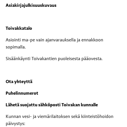
Asiakirjajulkisuuskuvaus
Toivakkatalo
Asiointi ma-pe vain ajanvarauksella ja ennakkoon
sopimalla.
Sisäänkäynti Toivakantien puoleisesta pääovesta.
Ota yhteyttä
Puhelinnumerot
Lähetä suojattu sähköposti Toivakan kunnalle
Kunnan vesi- ja viemärilaitoksen sekä kiinteistöhoidon
päivystys: