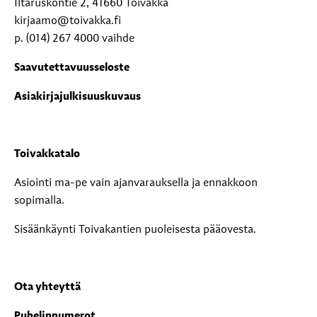
Iltaruskontie 2, 41660 Toivakka
kirjaamo@toivakka.fi
p. (014) 267 4000 vaihde
Saavutettavuusseloste
Asiakirjajulkisuuskuvaus
Toivakkatalo
Asiointi ma-pe vain ajanvarauksella ja ennakkoon
sopimalla.
Sisäänkäynti Toivakantien puoleisesta pääovesta.
Ota yhteyttä
Puhelinnumerot