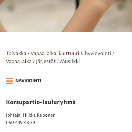
Toivakka
Vapaa-aika, kulttuuri & hyvinvointi
/
/
Vapaa-aika
Järjestöt
Musiikki
/
/
NAVIGOINTI
Korsupartio-lauluryhmä
Johtaja, Hilkka Ruponen
050 439 43 39