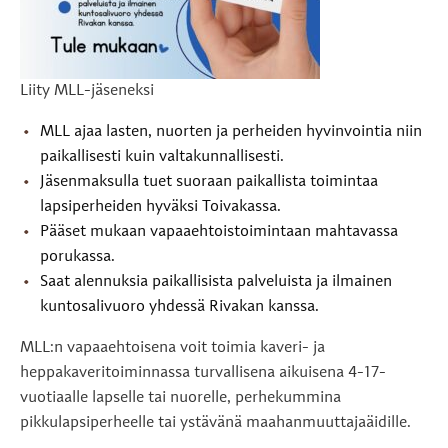
Liity MLL-jäseneksi
MLL ajaa lasten, nuorten ja perheiden hyvinvointia niin
paikallisesti kuin valtakunnallisesti.
Jäsenmaksulla tuet suoraan paikallista toimintaa
lapsiperheiden hyväksi Toivakassa.
Pääset mukaan vapaaehtoistoimintaan mahtavassa
porukassa.
Saat alennuksia paikallisista palveluista ja ilmainen
kuntosalivuoro yhdessä Rivakan kanssa.
MLL:n vapaaehtoisena voit toimia kaveri- ja
heppakaveritoiminnassa turvallisena aikuisena 4-17-
vuotiaalle lapselle tai nuorelle, perhekummina
pikkulapsiperheelle tai ystävänä maahanmuuttajaäidille.