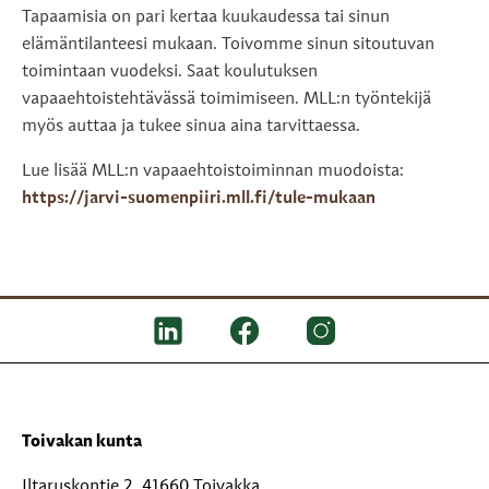
Tapaamisia on pari kertaa kuukaudessa tai sinun
elämäntilanteesi mukaan. Toivomme sinun sitoutuvan
toimintaan vuodeksi. Saat koulutuksen
vapaaehtoistehtävässä toimimiseen. MLL:n työntekijä
myös auttaa ja tukee sinua aina tarvittaessa.
Lue lisää MLL:n vapaaehtoistoiminnan muodoista:
https://jarvi-suomenpiiri.mll.fi/tule-mukaan
Toivakan kunta
Iltaruskontie 2, 41660 Toivakka