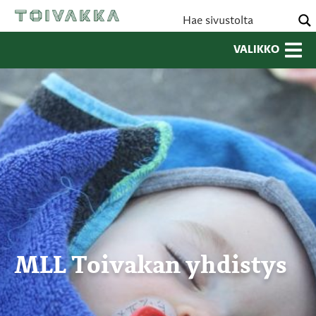
VALIKKO
MLL Toivakan yhdistys