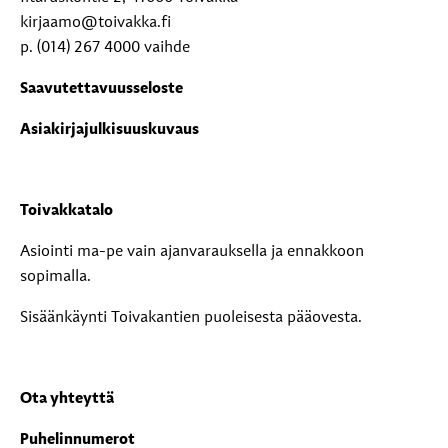
kirjaamo@toivakka.fi
p. (014) 267 4000 vaihde
Saavutettavuusseloste
Asiakirjajulkisuuskuvaus
Toivakkatalo
Asiointi ma-pe vain ajanvarauksella ja ennakkoon
sopimalla.
Sisäänkäynti Toivakantien puoleisesta pääovesta.
Ota yhteyttä
Puhelinnumerot