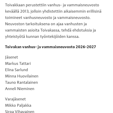
Toivakkaan perustettiin vanhus- ja vammaisneuvosto
keväällä 2013, jolloin yhdistettiin aikaisemmin erillisinä
toimineet vanhusneuvosto ja vammaisneuvosto.
Neuvoston tarkoituksena on ajaa vanhusten ja
vammaisten asioita Toivakassa, tehdä ehdotuksia ja
yhteistyötä kunnan työntekijöiden kanssa.
Toivakan vanhus- ja vammaisneuvosto 2026-2027
Jäsenet
Markus Tattari
Elina Sarlund
Minna Huovilainen
Tauno Rantalainen
Anneli Nieminen
Varajäsenet
Mikko Paljakka
Sirpa Vihavainen