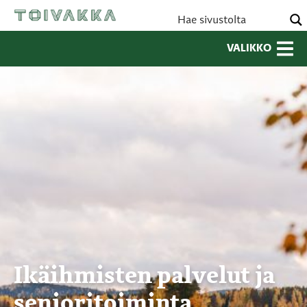
VALIKKO
Ikäihmisten palvelut ja
senioritoiminta