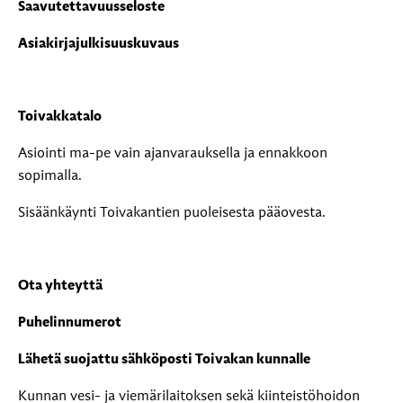
Saavutettavuusseloste
Asiakirjajulkisuuskuvaus
Toivakkatalo
Asiointi ma-pe vain ajanvarauksella ja ennakkoon
sopimalla.
Sisäänkäynti Toivakantien puoleisesta pääovesta.
Ota yhteyttä
Puhelinnumerot
Lähetä suojattu sähköposti Toivakan kunnalle
Kunnan vesi- ja viemärilaitoksen sekä kiinteistöhoidon