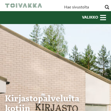
VALIKKO
Kirjastopalveluita
kotiin