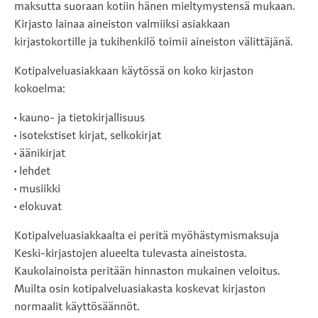
maksutta suoraan kotiin hänen mieltymystensä mukaan.
Kirjasto lainaa aineiston valmiiksi asiakkaan
kirjastokortille ja tukihenkilö toimii aineiston välittäjänä.
Kotipalveluasiakkaan käytössä on koko kirjaston
kokoelma:
• kauno- ja tietokirjallisuus
• isotekstiset kirjat, selkokirjat
• äänikirjat
• lehdet
• musiikki
• elokuvat
Kotipalveluasiakkaalta ei peritä myöhästymismaksuja
Keski-kirjastojen alueelta tulevasta aineistosta.
Kaukolainoista peritään hinnaston mukainen veloitus.
Muilta osin kotipalveluasiakasta koskevat kirjaston
normaalit käyttösäännöt.