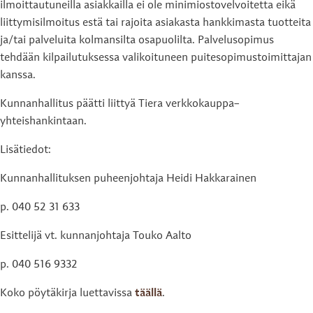
ilmoittautuneilla asiakkailla ei ole minimiostovelvoitetta eikä
liittymisilmoitus estä tai rajoita asiakasta hankkimasta tuotteita
ja/tai palveluita kolmansilta osapuolilta. Palvelusopimus
tehdään kilpailutuksessa valikoituneen puitesopimustoimittajan
kanssa.
Kunnanhallitus päätti liittyä Tiera verkkokauppa–
yhteishankintaan.
Lisätiedot:
Kunnanhallituksen puheenjohtaja Heidi Hakkarainen
p. 040 52 31 633
Esittelijä vt. kunnanjohtaja Touko Aalto
p. 040 516 9332
Koko pöytäkirja luettavissa
täällä
.