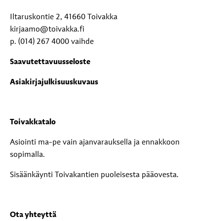
Iltaruskontie 2, 41660 Toivakka
kirjaamo@toivakka.fi
p. (014) 267 4000 vaihde
Saavutettavuusseloste
Asiakirjajulkisuuskuvaus
Toivakkatalo
Asiointi ma-pe vain ajanvarauksella ja ennakkoon
sopimalla.
Sisäänkäynti Toivakantien puoleisesta pääovesta.
Ota yhteyttä