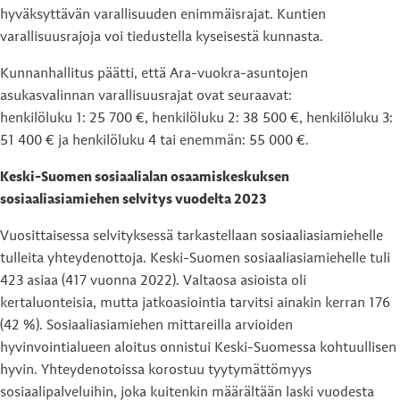
hyväksyttävän varallisuuden enimmäisrajat. Kuntien
varallisuusrajoja voi tiedustella kyseisestä kunnasta.
Kunnanhallitus päätti, että Ara-vuokra-asuntojen
asukasvalinnan varallisuusrajat ovat seuraavat:
henkilöluku 1: 25 700 €, henkilöluku 2: 38 500 €, henkilöluku 3:
51 400 € ja henkilöluku 4 tai enemmän: 55 000 €.
Keski-Suomen sosiaalialan osaamiskeskuksen
sosiaaliasiamiehen selvitys vuodelta 2023
Vuosittaisessa selvityksessä tarkastellaan sosiaaliasiamiehelle
tulleita yhteydenottoja. Keski-Suomen sosiaaliasiamiehelle tuli
423 asiaa (417 vuonna 2022). Valtaosa asioista oli
kertaluonteisia, mutta jatkoasiointia tarvitsi ainakin kerran 176
(42 %). Sosiaaliasiamiehen mittareilla arvioiden
hyvinvointialueen aloitus onnistui Keski-Suomessa kohtuullisen
hyvin. Yhteydenotoissa korostuu tyytymättömyys
sosiaalipalveluihin, joka kuitenkin määrältään laski vuodesta