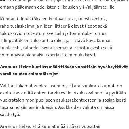
443,96 euroa ja tilikauden ylijäämä 2.717.708,72 euroa kirjataan
omaan pääomaan edellisten tilikausien yli-/alijäämätilille.
Kunnan tilinpäätökseen kuuluvat tase, tuloslaskelma,
rahoituslaskelma ja niiden liitteenä olevat tiedot sekä
talousarvion toteutumisvertailu ja toimintakertomus.
Tilinpäätöksen tulee antaa oikea ja riittävä kuva kunnan
tuloksesta, taloudellisesta asemasta, rahoituksesta sekä
toiminnasta olennaisuusperiaatteen mukaisesti.
Ara suosittelee kuntien määrittävän vuosittain hyväksyttävät
varallisuuden enimmäisrajat
Valtion tukemat vuokra-asunnot, eli ara-vuokra-asunnot, on
osoitettava niitä eniten tarvitseville. Asukasvalinnoilla pyritään
vuokratalon monipuoliseen asukasrakenteeseen ja sosiaalisesti
tasapainoisiin asuinalueisiin. Asukkaiden valinta on laissa
säädeltyä.
Ara suosittelee, että kunnat määrittävät vuosittain