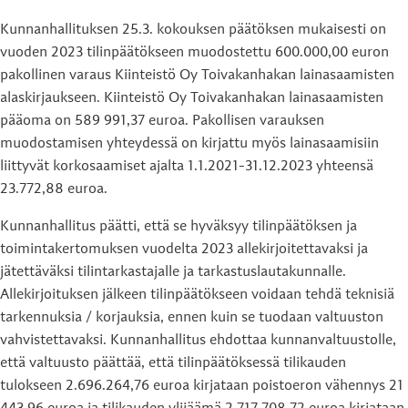
Kunnanhallituksen 25.3. kokouksen päätöksen mukaisesti on
vuoden 2023 tilinpäätökseen muodostettu 600.000,00 euron
pakollinen varaus Kiinteistö Oy Toivakanhakan lainasaamisten
alaskirjaukseen. Kiinteistö Oy Toivakanhakan lainasaamisten
pääoma on 589 991,37 euroa. Pakollisen varauksen
muodostamisen yhteydessä on kirjattu myös lainasaamisiin
liittyvät korkosaamiset ajalta 1.1.2021-31.12.2023 yhteensä
23.772,88 euroa.
Kunnanhallitus päätti, että se hyväksyy tilinpäätöksen ja
toimintakertomuksen vuodelta 2023 allekirjoitettavaksi ja
jätettäväksi tilintarkastajalle ja tarkastuslautakunnalle.
Allekirjoituksen jälkeen tilinpäätökseen voidaan tehdä teknisiä
tarkennuksia / korjauksia, ennen kuin se tuodaan valtuuston
vahvistettavaksi. Kunnanhallitus ehdottaa kunnanvaltuustolle,
että valtuusto päättää, että tilinpäätöksessä tilikauden
tulokseen 2.696.264,76 euroa kirjataan poistoeron vähennys 21