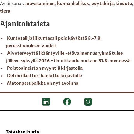
Avainsanat:
ara-asuminen
,
kunnanhallitus
,
pöytäkirja
,
tiedote
,
tiera
Ajankohtaista
Kuntosali ja liikuntasali pois käytöstä 5.-7.8.
perussiivouksen vuoksi
Aivoterveyttä ikääntyville -etävalmennusryhmä tulee
jälleen syksyllä 2026 – ilmoittaudu mukaan 31.8. mennessä
Poistoaineiston myyntiä kirjastolla
Defibrillaattori hankittu kirjastolle
Matonpesupaikka on nyt avoinna
Toivakan kunta