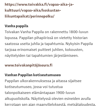
https://www.toivakka.fi/vapaa-aika-ja-
kulttuuri/vapaa-aika/keskustan-
liikuntapaikat/perinnepolku/
Vanha pappila
Toivakan Vanha Pappila on rakennettu 1800-luvun
lopussa. Pappilan pihapiirissä on vietetty historian
saatossa useita juhlia ja tapahtumia. Nykyisin Pappila
tarjoaa erinomaiset puitteet juhlien, kokousten,
näyttelyiden tai tapahtumien järjestämiseen.
www.toivakanpitäjäseura.fi
Vanhan Pappilan kotiseutumuseo
Pappilan ulkorakennuksessa ja aitassa sijaitsee
kotiseutumuseo, jossa voi tutustua
talonpoikaiseen elämäntapaan 1900-luvun
alkupuoliskolla. Näyttelyssä olevien esineiden avulla
kerrotaan sen ajan maanviljelyksestä, metsätaloudesta,