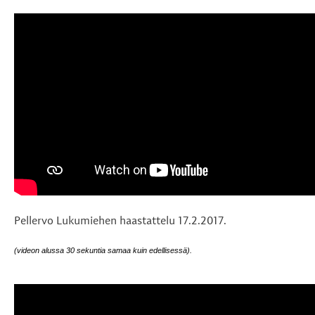
Pellervo Lukumiehen haastattelu 17.2.2017.
(videon alussa 30 sekuntia samaa kuin edellisessä).