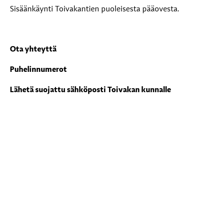
Sisäänkäynti Toivakantien puoleisesta pääovesta.
Ota yhteyttä
Puhelinnumerot
Lähetä suojattu sähköposti Toivakan kunnalle
Kunnan vesi- ja viemärilaitoksen sekä kiinteistöhoidon
päivystys:
0400 571 039
Laskutustiedot
Toivakan kunta
Y-tunnus: 0177201-0