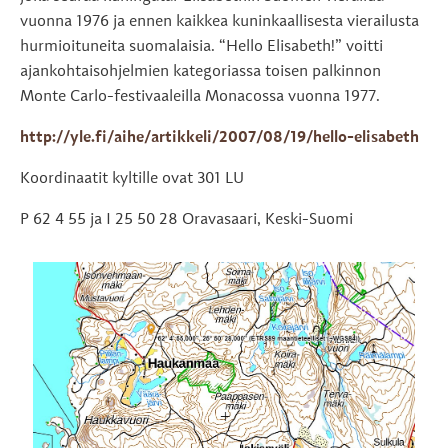
vuonna 1976 ja ennen kaikkea kuninkaallisesta vierailusta
hurmioituneita suomalaisia. “Hello Elisabeth!” voitti
ajankohtaisohjelmien kategoriassa toisen palkinnon
Monte Carlo-festivaaleilla Monacossa vuonna 1977.
http://yle.fi/aihe/artikkeli/2007/08/19/hello-elisabeth
Koordinaatit kyltille ovat 301 LU
P 62 4 55 ja I 25 50 28 Oravasaari, Keski-Suomi