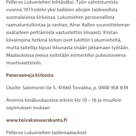
Pellervo Lukumiehen tehtäväksi. Työn valmistumista
vuonna 1973 edelsi yksi kaikkien aikojen taidesodista
suomalaisissa kirkoissa. Lukumiehen persoonallista
raamatuntulkintaa ja vanhan, Alvar Aallon suunnitteleman
sisätaiteen peittämistä vastustettiin kiivaasti. Kiistan
kiivaimpina hetkinä kirkon ovet lukittiin Lukumieheltä,
mutta taiteilija kipusi ikkunasta sisään jatkamaan työtään.
Maalauksissa Jeesus esitetään esimerkiksi pukeutuneena
muotivaatteisiin.
Panoraamoja kirkosta
Osoite: Salomonin tie 5, 41660 Toivakka, p. 0400 358 834
Avoinna kesäkuukausina arkisin klo 10 – 16 ja muulloin
sopimuksen mukaan
www.toivakanseurakunta.fi
Pellervo Lukumiehen taidemaalaukset