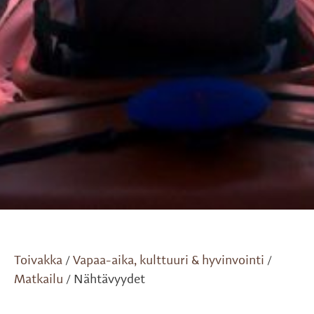
Toivakka
Vapaa-aika, kulttuuri & hyvinvointi
/
/
Matkailu
Nähtävyydet
/