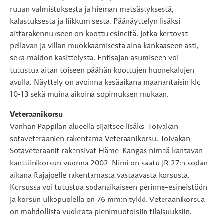
ruuan valmistuksesta ja hieman metsästyksestä,
kalastuksesta ja liikkumisesta. Päänäyttelyn lisäksi
aittarakennukseen on koottu esineitä, jotka kertovat
pellavan ja villan muokkaamisesta aina kankaaseen asti,
sekä maidon käsittelystä. Entisajan asumiseen voi
tutustua aitan toiseen päähän koottujen huonekalujen
avulla. Näyttely on avoinna kesäaikana maanantaisin klo
10-13 sekä muina aikoina sopimuksen mukaan.
Veteraanikorsu
Vanhan Pappilan alueella sijaitsee lisäksi Toivakan
sotaveteraanien rakentama Veteraanikorsu. Toivakan
Sotaveteraanit rakensivat Häme-Kangas nimeä kantavan
kanttiinikorsun vuonna 2002. Nimi on saatu JR 27:n sodan
aikana Rajajoelle rakentamasta vastaavasta korsusta.
Korsussa voi tutustua sodanaikaiseen perinne-esineistöön
ja korsun ulkopuolella on 76 mm:n tykki. Veteraanikorsua
on mahdollista vuokrata pienimuotoisiin tilaisuuksiin.