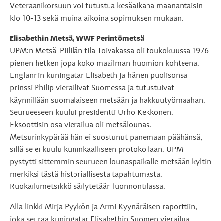
Veteraanikorsuun voi tutustua kesäaikana maanantaisin
klo 10-13 sekä muina aikoina sopimuksen mukaan.
Elisabethin Metsä, WWF Perintömetsä
UPM:n Metsä-Piililän tila Toivakassa oli toukokuussa 1976
pienen hetken jopa koko maailman huomion kohteena.
Englannin kuningatar Elisabeth ja hänen puolisonsa
prinssi Philip vierailivat Suomessa ja tutustuivat
käynnillään suomalaiseen metsään ja hakkuutyömaahan.
Seurueeseen kuului presidentti Urho Kekkonen.
Eksoottisin osa vierailua oli metsälounas.
Metsurinkypärää hän ei suostunut panemaan päähänsä,
sillä se ei kuulu kuninkaalliseen protokollaan. UPM
pystytti sittemmin seurueen lounaspaikalle metsään kyltin
merkiksi tästä historiallisesta tapahtumasta.
Ruokailumetsikkö säilytetään luonnontilassa.
Alla linkki Mirja Pyykön ja Armi Kyynäräisen raporttiin,
joka seuraa kuningatar Elisabethin Suomen vierailua