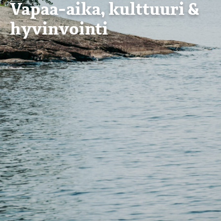
Vapaa-aika, kulttuuri &
hyvinvointi