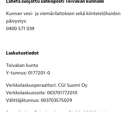
Lähetä suojattu sähköposti Toivakan kunnalle
Kunnan vesi- ja viemärilaitoksen sekä kiinteistöhoidon
päivystys:
0400 571 039
Laskutustiedot
Toivakan kunta
Y-tunnus: 0177201-0
Verkkolaskuoperaattori: CGI Suomi Oy
Verkkolaskuosoite: 003701772010
Välittäjätunnus: 003703575029
Paperilaskut: Toivakan kunta, PL 29, 00038 Logica
Lisätietoja