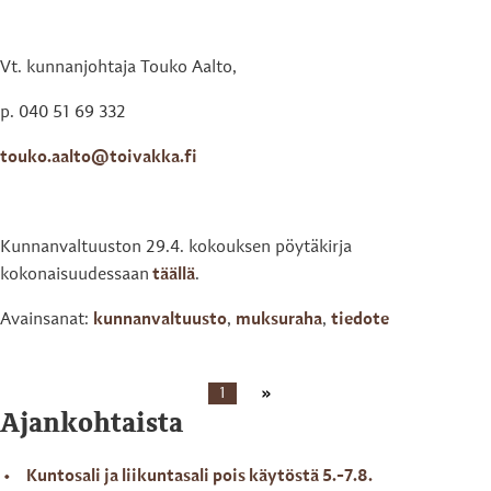
Vt. kunnanjohtaja Touko Aalto,
p. 040 51 69 332
touko.aalto@toivakka.fi
Kunnanvaltuuston 29.4. kokouksen pöytäkirja
kokonaisuudessaan
täällä
.
Avainsanat:
kunnanvaltuusto
,
muksuraha
,
tiedote
1
Ajankohtaista
Kuntosali ja liikuntasali pois käytöstä 5.-7.8.