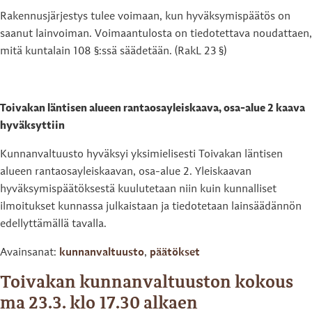
Rakennusjärjestys tulee voimaan, kun hyväksymispäätös on
saanut lainvoiman. Voimaantulosta on tiedotettava noudattaen,
mitä kuntalain 108 §:ssä säädetään. (RakL 23 §)
Toivakan läntisen alueen rantaosayleiskaava, osa-alue 2 kaava
hyväksyttiin
Kunnanvaltuusto hyväksyi yksimielisesti Toivakan läntisen
alueen rantaosayleiskaavan, osa-alue 2. Yleiskaavan
hyväksymispäätöksestä kuulutetaan niin kuin kunnalliset
ilmoitukset kunnassa julkaistaan ja tiedotetaan lainsäädännön
edellyttämällä tavalla.
Avainsanat:
kunnanvaltuusto
,
päätökset
Toivakan kunnanvaltuuston kokous
ma 23.3. klo 17.30 alkaen