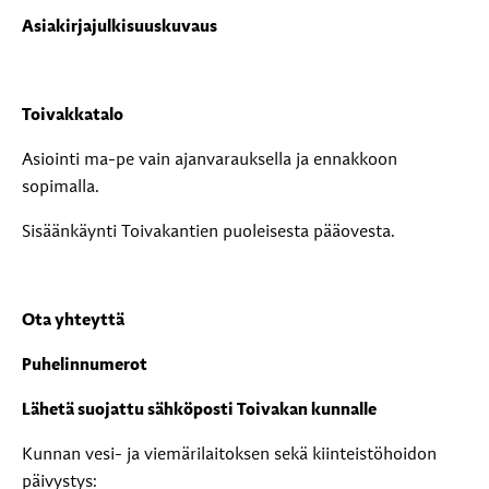
Asiakirjajulkisuuskuvaus
Toivakkatalo
Asiointi ma-pe vain ajanvarauksella ja ennakkoon
sopimalla.
Sisäänkäynti Toivakantien puoleisesta pääovesta.
Ota yhteyttä
Puhelinnumerot
Lähetä suojattu sähköposti Toivakan kunnalle
Kunnan vesi- ja viemärilaitoksen sekä kiinteistöhoidon
päivystys: