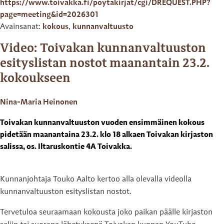
https://www.toivakka.fi/poytakirjat/cgi/DREQUEST.PHP?
page=meeting&id=2026301
Avainsanat:
kokous
,
kunnanvaltuusto
Video: Toivakan kunnanvaltuuston
esityslistan nostot maanantain 23.2.
kokoukseen
Nina-Maria Heinonen
Toivakan kunnanvaltuuston vuoden ensimmäinen kokous
pidetään maanantaina 23.2. klo 18 alkaen Toivakan kirjaston
salissa, os. Iltaruskontie 4A Toivakka.
Kunnanjohtaja Touko Aalto kertoo alla olevalla videolla
kunnanvaltuuston esityslistan nostot.
Tervetuloa seuraamaan kokousta joko paikan päälle kirjaston