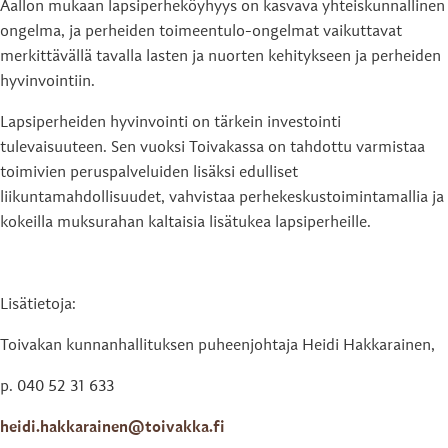
Aallon mukaan lapsiperheköyhyys on kasvava yhteiskunnallinen
ongelma, ja perheiden toimeentulo-ongelmat vaikuttavat
merkittävällä tavalla lasten ja nuorten kehitykseen ja perheiden
hyvinvointiin.
Lapsiperheiden hyvinvointi on tärkein investointi
tulevaisuuteen. Sen vuoksi Toivakassa on tahdottu varmistaa
toimivien peruspalveluiden lisäksi edulliset
liikuntamahdollisuudet, vahvistaa perhekeskustoimintamallia ja
kokeilla muksurahan kaltaisia lisätukea lapsiperheille.
Lisätietoja:
Toivakan kunnanhallituksen puheenjohtaja Heidi Hakkarainen,
p. 040 52 31 633
heidi.hakkarainen@toivakka.fi