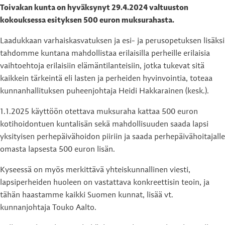
Toivakan kunta on hyväksynyt 29.4.2024 valtuuston
kokouksessa esityksen 500 euron muksurahasta.
Laadukkaan varhaiskasvatuksen ja esi- ja perusopetuksen lisäksi
tahdomme kuntana mahdollistaa erilaisilla perheille erilaisia
vaihtoehtoja erilaisiin elämäntilanteisiin, jotka tukevat sitä
kaikkein tärkeintä eli lasten ja perheiden hyvinvointia, toteaa
kunnanhallituksen puheenjohtaja Heidi Hakkarainen (kesk.).
1.1.2025 käyttöön otettava muksuraha kattaa 500 euron
kotihoidontuen kuntalisän sekä mahdollisuuden saada lapsi
yksityisen perhepäivähoidon piiriin ja saada perhepäivähoitajalle
omasta lapsesta 500 euron lisän.
Kyseessä on myös merkittävä yhteiskunnallinen viesti,
lapsiperheiden huoleen on vastattava konkreettisin teoin, ja
tähän haastamme kaikki Suomen kunnat, lisää vt.
kunnanjohtaja Touko Aalto.