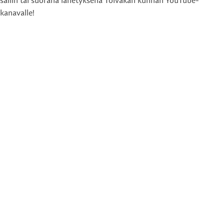
saliin tai suorana lähetyksenä Toivakan kunnan YouTube-
kanavalle!