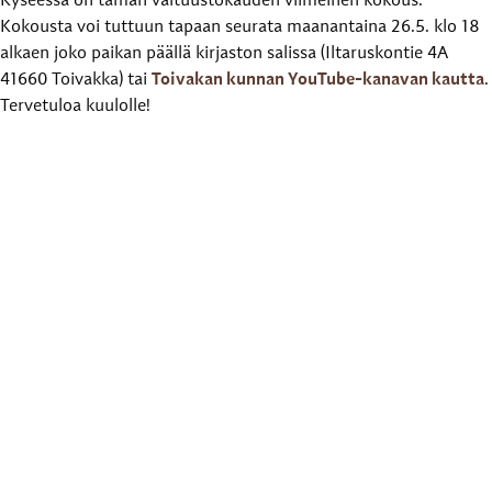
Kyseessä on tämän valtuustokauden viimeinen kokous.
Kokousta voi tuttuun tapaan seurata maanantaina 26.5. klo 18
alkaen joko paikan päällä kirjaston salissa (Iltaruskontie 4A
41660 Toivakka) tai
Toivakan kunnan YouTube-kanavan kautta
.
Tervetuloa kuulolle!