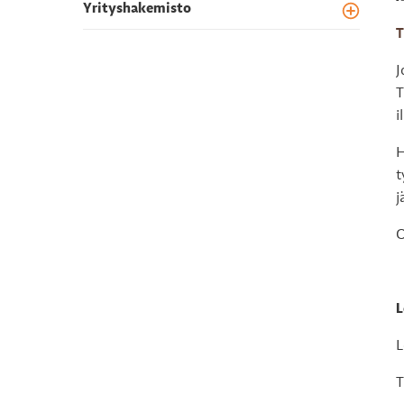
Yrityshakemisto
Toggle m
T
J
T
i
H
t
j
O
L
L
T