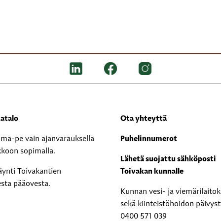
atalo
Ota yhteyttä
i ma-pe vain ajanvarauksella
Puhelinnumerot
kkoon sopimalla.
Lähetä suojattu sähköposti
äynti Toivakantien
Toivakan kunnalle
esta pääovesta.
Kunnan vesi- ja viemärilaito
sekä kiinteistöhoidon päivyst
0400 571 039