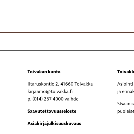
Toivakan kunta
Toivakk
Iltaruskontie 2, 41660 Toivakka
Asioint
kirjaamo@toivakka.fi
ja enna
p. (014) 267 4000 vaihde
Sisäänk
Saavutettavuusseloste
puoleis
Asiakirjajulkisuuskuvaus