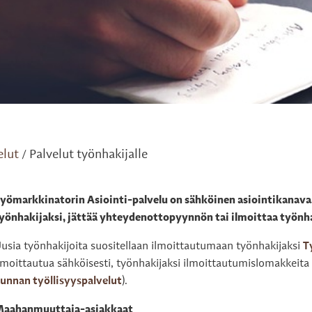
elut
Palvelut työnhakijalle
/
yömarkkinatorin Asiointi-palvelu on sähköinen asiointikanava,
yönhakijaksi, jättää yhteydenottopyynnön tai ilmoittaa työn
usia työnhakijoita suositellaan ilmoittautumaan työnhakijaksi
T
lmoittautua sähköisesti, työnhakijaksi ilmoittautumislomakkeita o
unnan työllisyyspalvelut
).
enu
aahanmuuttaja-asiakkaat