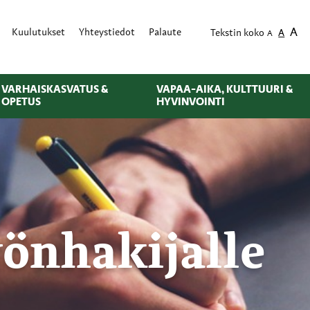
A
Kuulutukset
Yhteystiedot
Palaute
Tekstin koko
A
A
VARHAISKASVATUS &
VAPAA-AIKA, KULTTUURI &
OPETUS
HYVINVOINTI
yönhakijalle