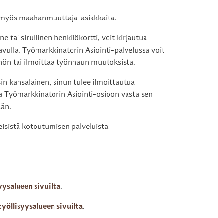
e myös maahanmuuttaja-asiakkaita.
tai sirullinen henkilökortti, voit kirjautua
vulla. Työmarkkinatorin Asiointi-palvelussa voit
nön tai ilmoittaa työnhaun muutoksista.
n kansalainen, sinun tulee ilmoittautua
a Työmarkkinatorin Asiointi-osioon vasta sen
ään.
eisistä kotoutumisen palveluista.
yysalueen sivuilta
.
yöllisyysalueen sivuilta
.