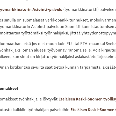
enu
yömarkkinatorin Asiointi-palvelu
(tyomarkkinatori.fi) palvele
os sinulla on suomalaiset verkkopankkitunnukset, mobiilivarmenne 
yömarkkinatorin Asiointi-palveluun Suomi.fi-tunnistautumisen a
lmoittautua työttömäksi työnhakijaksi, jättää yhteydenottopyyn
uomaathan, että jos olet muun kuin EU- tai ETA-maan tai Sveitsi
yönhakijaksi oman alueesi työvoimaviranomaiselle. Voit kirjautu
älkeen, kun sinut on kirjattu työnhakijaksi asiakastietojärjestelm
man kotikuntasi sivuilta saat tietoa kunnan tarjoamista lakisäät
omakkeet
omakkeet työnhakijalle löytyvät
Eteläisen Keski-Suomen työllis
utustu kaikkiin työnhakijan palveluihin
Eteläisen Keski-Suomen t