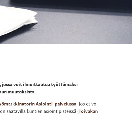
 jossa voit ilmoittautua työttömäksi
haun muutoksista.
yömarkkinatorin Asiointi-palvelussa
. Jos et voi
n saatavilla kuntien asiointipisteissä (
Toivakan