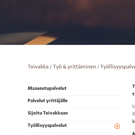
Toivakka
Työ & yrittäminen
Työllisyyspalv
/
/
T
Maaseutupalvelut
t
Palvelut yrittäjälle
U
Sijoitu Toivakkaan
i
k
Työllisyyspalvelut
Toggle m
M