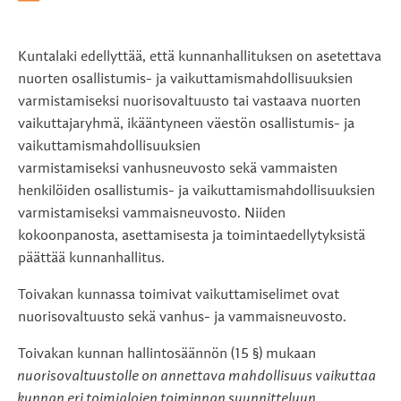
Kuntalaki edellyttää, että kunnanhallituksen on asetettava
nuorten osallistumis- ja vaikuttamismahdollisuuksien
varmistamiseksi nuorisovaltuusto tai vastaava nuorten
vaikuttajaryhmä, ikääntyneen väestön osallistumis- ja
vaikuttamismahdollisuuksien
varmistamiseksi vanhusneuvosto sekä vammaisten
henkilöiden osallistumis- ja vaikuttamismahdollisuuksien
varmistamiseksi vammaisneuvosto. Niiden
kokoonpanosta, asettamisesta ja toimintaedellytyksistä
päättää kunnanhallitus.
Toivakan kunnassa toimivat vaikuttamiselimet ovat
nuorisovaltuusto sekä vanhus- ja vammaisneuvosto.
Toivakan kunnan hallintosäännön (15 §) mukaan
nuorisovaltuustolle on annettava mahdollisuus vaikuttaa
kunnan eri toimialojen toiminnan suunnitteluun,