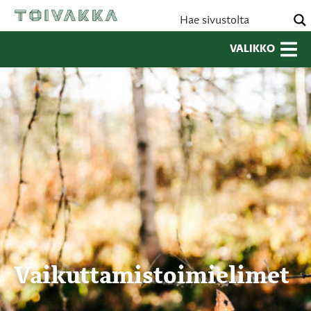
VALIKKO
Vaikuttamistoimielimet