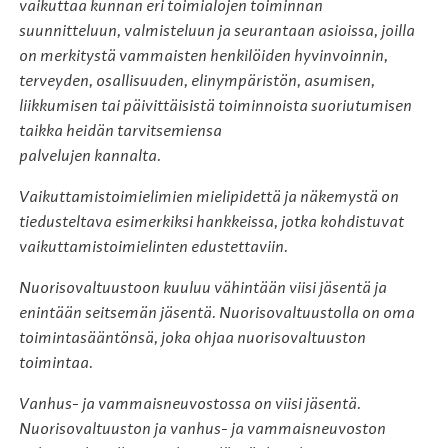
vaikuttaa kunnan eri toimialojen toiminnan
suunnitteluun, valmisteluun ja seurantaan asioissa, joilla
on merkitystä vammaisten henkilöiden hyvinvoinnin,
terveyden, osallisuuden, elinympäristön, asumisen,
liikkumisen tai päivittäisistä toiminnoista suoriutumisen
taikka heidän tarvitsemiensa
palvelujen kannalta.
Vaikuttamistoimielimien mielipidettä ja näkemystä on
tiedusteltava esimerkiksi hankkeissa, jotka kohdistuvat
vaikuttamistoimielinten edustettaviin.
Nuorisovaltuustoon kuuluu vähintään viisi jäsentä ja
enintään seitsemän jäsentä. Nuorisovaltuustolla on oma
toimintasääntönsä, joka ohjaa nuorisovaltuuston
toimintaa.
Vanhus- ja vammaisneuvostossa on viisi jäsentä.
Nuorisovaltuuston ja vanhus- ja vammaisneuvoston