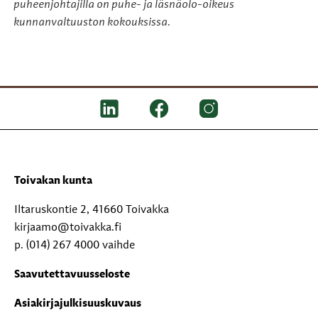
puheenjohtajilla on puhe- ja läsnäolo-oikeus
kunnanvaltuuston kokouksissa.
Toivakan kunta
Iltaruskontie 2, 41660 Toivakka
kirjaamo@toivakka.fi
p. (014) 267 4000 vaihde
Saavutettavuusseloste
Asiakirjajulkisuuskuvaus