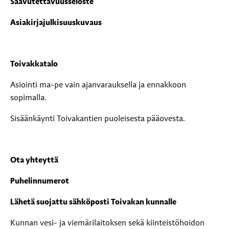
Saavutettavuusseloste
Asiakirjajulkisuuskuvaus
Toivakkatalo
Asiointi ma-pe vain ajanvarauksella ja ennakkoon
sopimalla.
Sisäänkäynti Toivakantien puoleisesta pääovesta.
Ota yhteyttä
Puhelinnumerot
Lähetä suojattu sähköposti Toivakan kunnalle
Kunnan vesi- ja viemärilaitoksen sekä kiinteistöhoidon