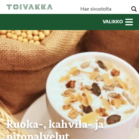
VALIKKO
Ruoka-, kahvila- ja
pitopalvelut