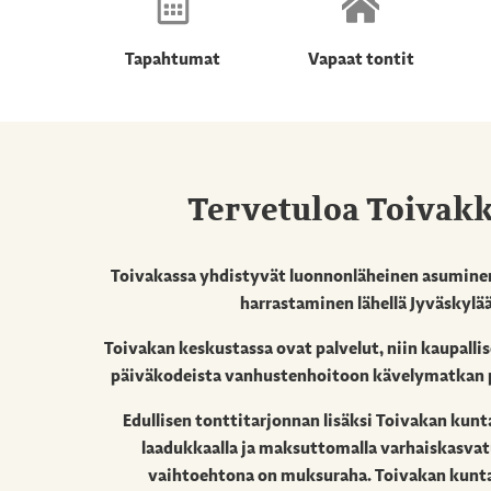
Tapahtumat
Vapaat tontit
Tervetuloa Toivak
Toivakassa yhdistyvät luonnonläheinen asumine
harrastaminen lähellä Jyväskylää
Toivakan keskustassa ovat palvelut, niin kaupallis
päiväkodeista vanhustenhoitoon kävelymatkan p
Edullisen tonttitarjonnan lisäksi Toivakan kunt
laadukkaalla ja maksuttomalla varhaiskasvat
vaihtoehtona on muksuraha. Toivakan kunt