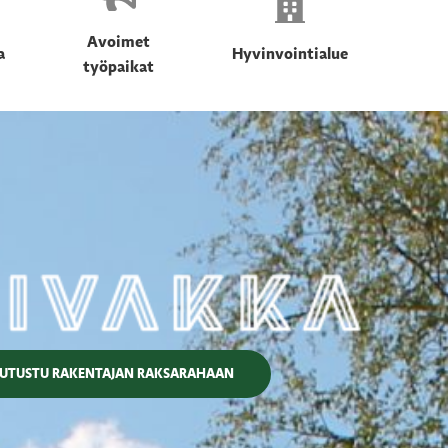
Avoimet
a
Hyvinvointialue
työpaikat
UTUSTU RAKENTAJAN RAKSARAHAAN