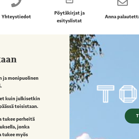
Pöytäkirjat ja
Yhteystiedot
Anna palautett
esityslistat
kaan
n ja monipuolinen
.
et kuin julkisetkin
äässä toisistaan.
T
a tukee perheitä
uksella, jonka
a tukee myös