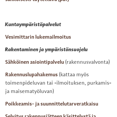
Kuntaympäristöpalvelut
Vesimittarin lukemailmoitus
Rakentaminen ja ympäristönsuojelu
Sähköinen asiointipalvelu
(rakennusvalvonta)
Rakennuslupahakemus
(kattaa myös
toimenpideluvan tai -ilmoituksen, purkamis-
ja maisematyöluvan)
Poikkeamis- ja suunnittelutarveratkaisu
Selvitys rakennusjätteen käsittelystä ja