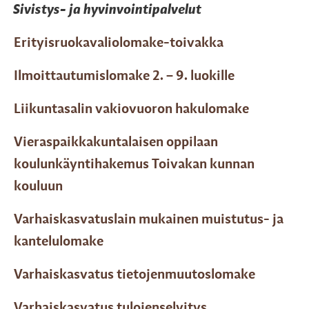
Sivistys- ja hyvinvointipalvelut
Erityisruokavaliolomake-toivakka
Ilmoittautumislomake 2. – 9. luokille
Liikuntasalin vakiovuoron hakulomake
Vieraspaikkakuntalaisen oppilaan
koulunkäyntihakemus Toivakan kunnan
kouluun
Varhaiskasvatuslain mukainen muistutus- ja
kantelulomake
Varhaiskasvatus tietojenmuutoslomake
Varhaiskasvatus tulojenselvitys