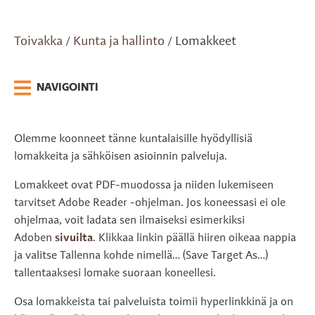
Toivakka
Kunta ja hallinto
Lomakkeet
/
/
NAVIGOINTI
Olemme koonneet tänne kuntalaisille hyödyllisiä
lomakkeita ja sähköisen asioinnin palveluja.
Lomakkeet ovat PDF-muodossa ja niiden lukemiseen
tarvitset Adobe Reader -ohjelman. Jos koneessasi ei ole
ohjelmaa, voit ladata sen ilmaiseksi esimerkiksi
Adoben
sivuilta
. Klikkaa linkin päällä hiiren oikeaa nappia
ja valitse Tallenna kohde nimellä… (Save Target As…)
tallentaaksesi lomake suoraan koneellesi.
Osa lomakkeista tai palveluista toimii hyperlinkkinä ja on