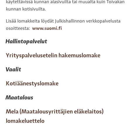
käytettävissä kunnan alasivuilta tai muualta kuin Toivakan
kunnan kotisivuilta.
Lisää lomakkeita löydät Julkishallinnon verkkopalvelusta
osoitteesta:
www.suomi.fi
Hallintopalvelut
Yrityspalvelusetelin hakemuslomake
Vaalit
Kotiäänestyslomake
Maatalous
Mela (Maatalousyrittäjien eläkelaitos)
lomakeluettelo