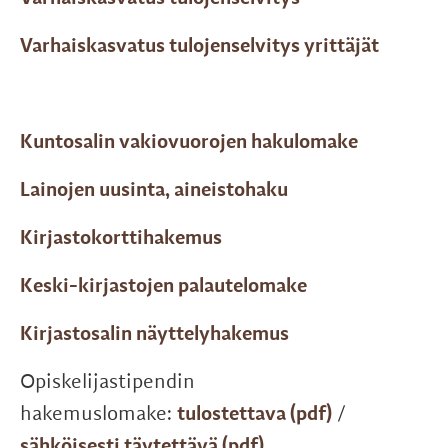
Varhaiskasvatus tulojenselvitys yrittäjät
Kuntosalin vakiovuorojen hakulomake
Lainojen uusinta, aineistohaku
Kirjastokorttihakemus
Keski-kirjastojen palautelomake
Kirjastosalin näyttelyhakemus
Opiskelijastipendin
hakemuslomake:
tulostettava (pdf)
/
sähköisesti täytettävä (pdf)