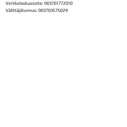
Verkkolaskuosoite: 003701772010
Välittäjätunnus: 003703575029
Paperilaskut: Toivakan kunta, PL 29, 00038 Logica
Lisätietoja