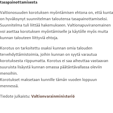
tasapainottamisesta
Valtionosuuden korotuksen myöntämisen ehtona on, että kunta
on hyväksynyt suunnitelman taloutensa tasapainottamiseksi.
Suunnitelma tuli liittää hakemukseen. Valtionapuviranomainen
voi asettaa korotuksen myöntämiselle ja käytölle myös muita
kunnan talouteen liittyviä ehtoja.
Korotus on tarkoitettu osaksi kunnan omia talouden
tervehdyttämistoimia, joihin kunnan on syytä varautua
korotuksesta riippumatta. Korotus ei saa aiheuttaa vastaavan
suuruista lisäystä kunnan omassa päätäntävallassa oleviin
menoihin.
Korotukset maksetaan kunnille tämän vuoden loppuun
mennessä.
Tiedote julkaistu:
Valtionvarainministeriö