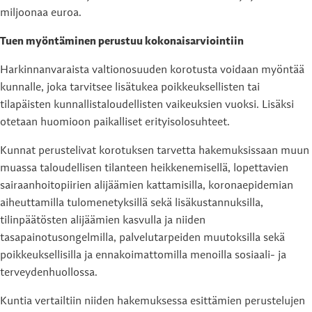
miljoonaa euroa.
Tuen myöntäminen perustuu kokonaisarviointiin
Harkinnanvaraista valtionosuuden korotusta voidaan myöntää
kunnalle, joka tarvitsee lisätukea poikkeuksellisten tai
tilapäisten kunnallistaloudellisten vaikeuksien vuoksi. Lisäksi
otetaan huomioon paikalliset erityisolosuhteet.
Kunnat perustelivat korotuksen tarvetta hakemuksissaan muun
muassa taloudellisen tilanteen heikkenemisellä, lopettavien
sairaanhoitopiirien alijäämien kattamisilla, koronaepidemian
aiheuttamilla tulomenetyksillä sekä lisäkustannuksilla,
tilinpäätösten alijäämien kasvulla ja niiden
tasapainotusongelmilla, palvelutarpeiden muutoksilla sekä
poikkeuksellisilla ja ennakoimattomilla menoilla sosiaali- ja
terveydenhuollossa.
Kuntia vertailtiin niiden hakemuksessa esittämien perustelujen