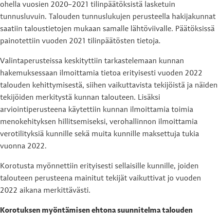
ohella vuosien 2020–2021 tilinpäätöksistä lasketuin
tunnusluvuin. Talouden tunnuslukujen perusteella hakijakunnat
saatiin taloustietojen mukaan samalle lähtöviivalle. Päätöksissä
painotettiin vuoden 2021 tilinpäätösten tietoja.
Valintaperusteissa keskityttiin tarkastelemaan kunnan
hakemuksessaan ilmoittamia tietoa erityisesti vuoden 2022
talouden kehittymisestä, siihen vaikuttavista tekijöistä ja näiden
tekijöiden merkitystä kunnan talouteen. Lisäksi
arviointiperusteena käytettiin kunnan ilmoittamia toimia
menokehityksen hillitsemiseksi, verohallinnon ilmoittamia
verotilityksiä kunnille sekä muita kunnille maksettuja tukia
vuonna 2022.
Korotusta myönnettiin erityisesti sellaisille kunnille, joiden
talouteen perusteena mainitut tekijät vaikuttivat jo vuoden
2022 aikana merkittävästi.
Korotuksen myöntämisen ehtona suunnitelma talouden