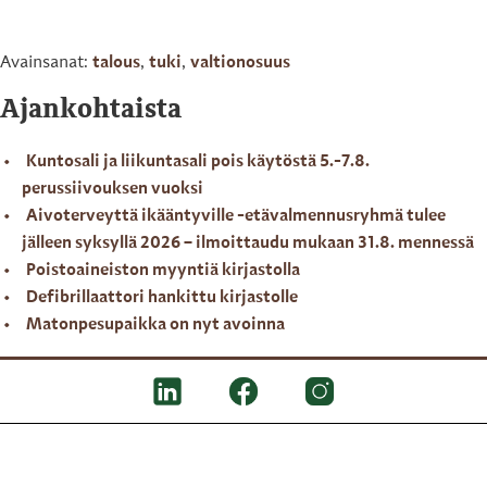
Avainsanat:
talous
,
tuki
,
valtionosuus
Ajankohtaista
Kuntosali ja liikuntasali pois käytöstä 5.-7.8.
perussiivouksen vuoksi
Aivoterveyttä ikääntyville -etävalmennusryhmä tulee
jälleen syksyllä 2026 – ilmoittaudu mukaan 31.8. mennessä
Poistoaineiston myyntiä kirjastolla
Defibrillaattori hankittu kirjastolle
Matonpesupaikka on nyt avoinna