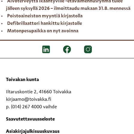
Aivoterveyttä ikääntyville -etävalmennusryhmä tulee
jälleen syksyllä 2026 – ilmoittaudu mukaan 31.8. mennessä
Poistoaineiston myyntiä kirjastolla
Defibrillaattori hankittu kirjastolle
Matonpesupaikka on nyt avoinna
Toivakan kunta
Iltaruskontie 2, 41660 Toivakka
kirjaamo@toivakka.fi
p. (014) 267 4000 vaihde
Saavutettavuusseloste
Asiakirjajulkisuuskuvaus