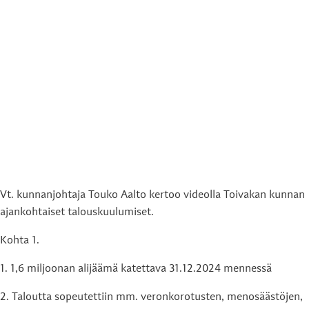
Vt. kunnanjohtaja Touko Aalto kertoo videolla Toivakan kunnan
ajankohtaiset talouskuulumiset.
Kohta 1.
1. 1,6 miljoonan alijäämä katettava 31.12.2024 mennessä
2. Taloutta sopeutettiin mm. veronkorotusten, menosäästöjen,