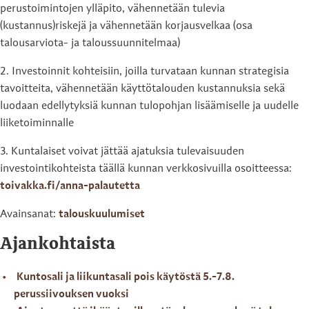
perustoimintojen ylläpito, vähennetään tulevia
(kustannus)riskejä ja vähennetään korjausvelkaa (osa
talousarviota- ja taloussuunnitelmaa)
2. Investoinnit kohteisiin, joilla turvataan kunnan strategisia
tavoitteita, vähennetään käyttötalouden kustannuksia sekä
luodaan edellytyksiä kunnan tulopohjan lisäämiselle ja uudelle
liiketoiminnalle
3. Kuntalaiset voivat jättää ajatuksia tulevaisuuden
investointikohteista täällä kunnan verkkosivuilla osoitteessa:
toivakka.fi/anna-palautetta
Avainsanat:
talouskuulumiset
Ajankohtaista
Kuntosali ja liikuntasali pois käytöstä 5.-7.8.
perussiivouksen vuoksi