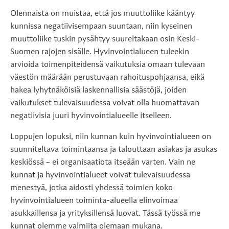
Olennaista on muistaa, että jos muuttoliike kääntyy
kunnissa negatiivisempaan suuntaan, niin kyseinen
muuttoliike tuskin pysähtyy suureltakaan osin Keski-
Suomen rajojen sisälle. Hyvinvointialueen tuleekin
arvioida toimenpiteidensä vaikutuksia omaan tulevaan
väestön määrään perustuvaan rahoituspohjaansa, eikä
hakea lyhytnäköisiä laskennallisia säästöjä, joiden
vaikutukset tulevaisuudessa voivat olla huomattavan
negatiivisia juuri hyvinvointialueelle itselleen.
Loppujen lopuksi, niin kunnan kuin hyvinvointialueen on
suunniteltava toimintaansa ja talouttaan asiakas ja asukas
keskiössä – ei organisaatiota itseään varten. Vain ne
kunnat ja hyvinvointialueet voivat tulevaisuudessa
menestyä, jotka aidosti yhdessä toimien koko
hyvinvointialueen toiminta-alueella elinvoimaa
asukkaillensa ja yrityksillensä luovat. Tässä työssä me
kunnat olemme valmiita olemaan mukana.