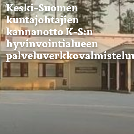
Keski-Suomen
kuntajohtajien
kannanotto K-S:n
hyvinvointialueen
palveluverkkovalmistelu