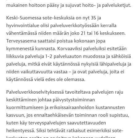
mukainen hoitoon pääsy ja sujuvat hoito- ja palveluketjut.
Keski-Suomessa sote-keskuksia on nyt 35 ja
hyvinvointialue olisi palveluverkkotyössään kerralla
vähentämässä niiden määrän joko 21 tai 16 keskukseen.
Terveysasema saattaisi poistua kokonaan jopa
kymmenestä kunnasta. Korvaaviksi palveluiksi esitetään
liikkuvia palveluja 1-2 palveluauton muodossa ja sähköisiä
palveluja, mitkä eivät käytännössä nykyisiä lähipalveluja ja
niiden vaikuttavuutta vastaa – ja ovat palveluja, joita ei
käytännössä vielä edes ole olemassa.
Palveluverkkoselvityksessä tavoiteltava palvelujen raju
keskittäminen johtaa päivystystoiminnan
kuormittumiseen ja erikoissairaanhoidon kustannusten
kasvuun, jos ennaltaehkäisevän toiminnan rooli supistuu,
kuten käy terveyspalvelujen saavutettavuuden
heikentyessä. Siksi tehtävät ratkaisut esimerkiksi sote-