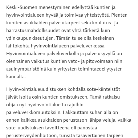
Keski-Suomen menestyminen edellyttää kuntien ja
hyvinvointialueen hyvää ja toimivaa yhteistyötä. Pienten
kuntien asukkaiden palvelutarpeet sekä koulutus- ja
harrastusmahdollisuudet ovat yhtä tärkeitä kuin
ydinkaupunkiseutujen. Tämän tulee olla keskeinen
lähtökohta hyvinvointialueen palveluverkossa.
Hyvinvointialueen palveluverkolla ja palvelukyvyllä on
olennainen vaikutus kuntien veto- ja pitovoimaan niin
asuinympäristöinä kuin yritysten toimintaedellytysten
kannalta.
Hyvinvointialueuudistuksen kohdalla sote-kiinteistöt
jäivät isolta osin kuntien omistukseen. Tämä ratkaisu
ohjaa nyt hyvinvointialueita rajuihin
palveluverkkomuutoksiin. Lakkauttamisuhan alla on
ennen kaikkea asukkaiden perustason lähipalveluja, vaikka
sote-uudistuksen tavoitteena oli panostaa
perusterveydenhoitoon, turvata tasavertainen tarpeen