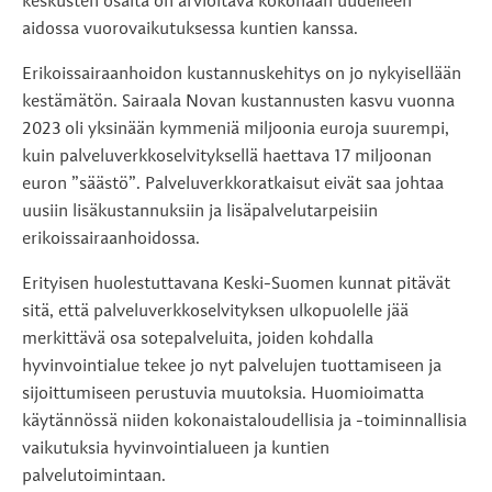
keskusten osalta on arvioitava kokonaan uudelleen
aidossa vuorovaikutuksessa kuntien kanssa.
Erikoissairaanhoidon kustannuskehitys on jo nykyisellään
kestämätön. Sairaala Novan kustannusten kasvu vuonna
2023 oli yksinään kymmeniä miljoonia euroja suurempi,
kuin palveluverkkoselvityksellä haettava 17 miljoonan
euron ”säästö”. Palveluverkkoratkaisut eivät saa johtaa
uusiin lisäkustannuksiin ja lisäpalvelutarpeisiin
erikoissairaanhoidossa.
Erityisen huolestuttavana Keski-Suomen kunnat pitävät
sitä, että palveluverkkoselvityksen ulkopuolelle jää
merkittävä osa sotepalveluita, joiden kohdalla
hyvinvointialue tekee jo nyt palvelujen tuottamiseen ja
sijoittumiseen perustuvia muutoksia. Huomioimatta
käytännössä niiden kokonaistaloudellisia ja -toiminnallisia
vaikutuksia hyvinvointialueen ja kuntien
palvelutoimintaan.