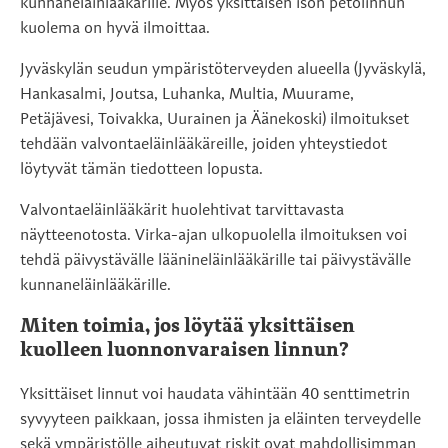
kunnaneläinlääkärille. Myös yksittäisen ison petolinnun
kuolema on hyvä ilmoittaa.
Jyväskylän seudun ympäristöterveyden alueella (Jyväskylä,
Hankasalmi, Joutsa, Luhanka, Multia, Muurame,
Petäjävesi, Toivakka, Uurainen ja Äänekoski) ilmoitukset
tehdään valvontaeläinlääkäreille, joiden yhteystiedot
löytyvät tämän tiedotteen lopusta.
Valvontaeläinlääkärit huolehtivat tarvittavasta
näytteenotosta. Virka-ajan ulkopuolella ilmoituksen voi
tehdä päivystävälle läänineläinlääkärille tai päivystävälle
kunnaneläinlääkärille.
Miten toimia, jos löytää yksittäisen
kuolleen luonnonvaraisen linnun?
Yksittäiset linnut voi haudata vähintään 40 senttimetrin
syvyyteen paikkaan, jossa ihmisten ja eläinten terveydelle
sekä ympäristölle aiheutuvat riskit ovat mahdollisimman