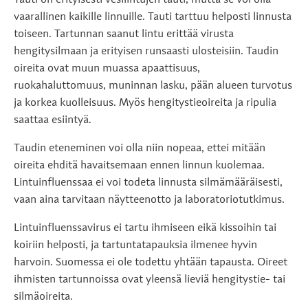
Tauti on erityisesti vesilintujen tauti, mutta se voi olla
vaarallinen kaikille linnuille. Tauti tarttuu helposti linnusta
toiseen. Tartunnan saanut lintu erittää virusta
hengitysilmaan ja erityisen runsaasti ulosteisiin. Taudin
oireita ovat muun muassa apaattisuus,
ruokahaluttomuus, muninnan lasku, pään alueen turvotus
ja korkea kuolleisuus. Myös hengitystieoireita ja ripulia
saattaa esiintyä.
Taudin eteneminen voi olla niin nopeaa, ettei mitään
oireita ehditä havaitsemaan ennen linnun kuolemaa.
Lintuinfluenssaa ei voi todeta linnusta silmämääräisesti,
vaan aina tarvitaan näytteenotto ja laboratoriotutkimus.
Lintuinfluenssavirus ei tartu ihmiseen eikä kissoihin tai
koiriin helposti, ja tartuntatapauksia ilmenee hyvin
harvoin. Suomessa ei ole todettu yhtään tapausta. Oireet
ihmisten tartunnoissa ovat yleensä lieviä hengitystie- tai
silmäoireita.