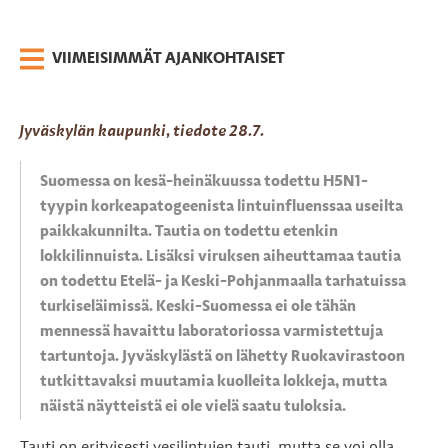
VIIMEISIMMÄT AJANKOHTAISET
Jyväskylän kaupunki, tiedote
28.7.
Suomessa on kesä-heinäkuussa todettu H5N1-
tyypin korkeapatogeenista lintuinfluenssaa useilta
paikkakunnilta. Tautia on todettu etenkin
lokkilinnuista. Lisäksi viruksen aiheuttamaa tautia
on todettu Etelä- ja Keski-Pohjanmaalla tarhatuissa
turkiseläimissä. Keski-Suomessa ei ole tähän
mennessä havaittu laboratoriossa varmistettuja
tartuntoja. Jyväskylästä on lähetty Ruokavirastoon
tutkittavaksi muutamia kuolleita lokkeja, mutta
näistä näytteistä ei ole vielä saatu tuloksia.