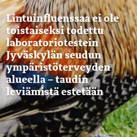
Lintuinfluenssaa ei ole
toistaiseksi todettu
laboratoriotestein
Jyväskylän seudun
ympäristöterveyden
alueella – taudin
leviämistä estetään