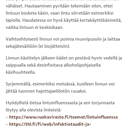
vähäiset. Hautaaminen pyritään tekemään siten, ettei
lintuun kosketa käsin, vaan lintu siirretään esimerkiksi
lapiolla. Haudatessa on hyvä käyttää kertakäyttökäsineitä,
vaikka lintuun ei koskisikaan.
Vaihtoehtoisesti linnun voi poimia muovipussiin ja laittaa
sekajätesäiliöön (ei biojätteisiin).
Linnun käsittelyn jälkeen kädet on pestävä hyvin vedellä ja
saippualla sekä desinfioitava alkoholipohjaisella
käsihuuhteella.
Syrjemmällä, esimerkiksi metsässä, kuolleen linnun voi
jättää luonnon hajottajaeliöstön ruuaksi.
Hyödyllistä tietoa lintuinfluenssasta ja sen torjunnasta
löytyy alla olevista linkeistä:
–
https://www.ruokavirasto.fi/teemat/lintuinfluenssa
–
https://thl.fi/fi/web/infektiotaudit-ja-