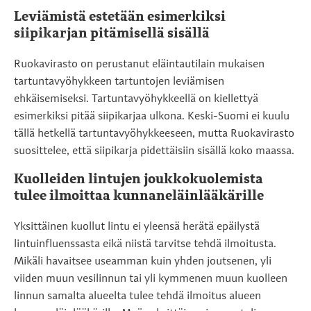
Leviämistä estetään esimerkiksi
siipikarjan pitämisellä sisällä
Ruokavirasto on perustanut eläintautilain mukaisen
tartuntavyöhykkeen tartuntojen leviämisen
ehkäisemiseksi. Tartuntavyöhykkeellä on kiellettyä
esimerkiksi pitää siipikarjaa ulkona. Keski-Suomi ei kuulu
tällä hetkellä tartuntavyöhykkeeseen, mutta Ruokavirasto
suosittelee, että siipikarja pidettäisiin sisällä koko maassa.
Kuolleiden lintujen joukkokuolemista
tulee ilmoittaa kunnaneläinlääkärille
Yksittäinen kuollut lintu ei yleensä herätä epäilystä
lintuinfluenssasta eikä niistä tarvitse tehdä ilmoitusta.
Mikäli havaitsee useamman kuin yhden joutsenen, yli
viiden muun vesilinnun tai yli kymmenen muun kuolleen
linnun samalta alueelta tulee tehdä ilmoitus alueen