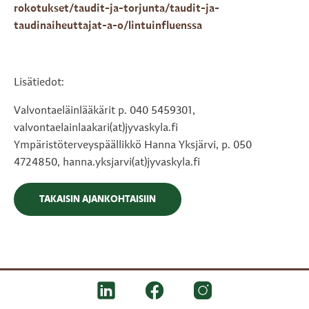
rokotukset/taudit-ja-torjunta/taudit-ja-
taudinaiheuttajat-a-o/lintuinfluenssa
Lisätiedot:
Valvontaeläinlääkärit p. 040 5459301,
valvontaelainlaakari(at)jyvaskyla.fi
Ympäristöterveyspäällikkö Hanna Yksjärvi, p. 050
4724850, hanna.yksjarvi(at)jyvaskyla.fi
TAKAISIN AJANKOHTAISIIN