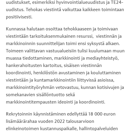
uudistukset, esimerkiksi hyvinvointialueuudistus ja TE24-
uudistus. Tehokas viestintä vaikuttaa kaikkeen toimintaan
positiivisesti.
Kunnassa halutaan osoittaa tehokkaaseen ja toimivaan
viestintään tarkoituksenmukainen resurssi, viestinnän ja
markkinoinnin suunnittelijan toimi ensi syksystä alkaen.
Toimeen valittavan vastuualueisiin tulisi kuulumaan muun
muassa tiedottaminen, markkinointi ja mediayhteistyö,
hankerahoitusten kartoitus, sisäisen viestinnän
koordinointi, henkilöstön avustaminen ja kouluttaminen
viestintään ja kuntamarkkinointiin liittyvissä asioissa,
markkinointityöryhmän vetovastuu, kunnan kotisivujen ja
somekanavien sisällöntuotto sekä
markkinointitempausten ideointi ja koordinointi.
Rekrytoinnin käynnistäminen edellyttää 18 000 euron
lisämäärärahaa vuoden 2022 talousarvioon
elinkeinotoimen kustannuspaikalle, hallintopalveluiden