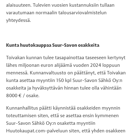
alaisuuteen. Tulevien vuosien kustannuksiin tullaan
varautumaan normaalin talousarviovalmistelun
yhteydessä.
Kunta huutokauppaa Suur-Savon osakkeita
Toivakan kunnan tulee tasapainottaa taseeseen kertynyt
lähes miljoonan euron alijäämä vuoden 2024 loppuun
mennessä. Kunnanvaltuusto on päättänyt, että Toivakan
kunta asettaa myyntiin 150 kpl Suur-Savon Sähkö Oy:n
osakkeita ja hyväksyttävän hinnan tulee olla vähintään
8000 € / osake.
Kunnanhallitus päätti käynnistää osakkeiden myynnin
toteuttamisen siten, että se asettaa ensin kymmenen
Suur-Savon Sähkö Oy:n osaketta myyntiin
Huutokaupat.com-palveluun siten, että yhden osakkeen