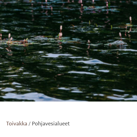
Toivakka
Pohjavesialueet
/