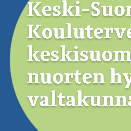
Keski-Suo
Kouluterv
keskisuoma
nuorten hy
valtakunn