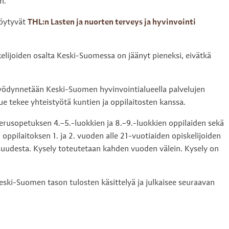
n.
löytyvät
THL:n Lasten ja nuorten terveys ja hyvinvointi
elijoiden osalta Keski-Suomessa on jäänyt pieneksi, eivätkä
 hyödynnetään Keski-Suomen hyvinvointialueella palvelujen
ue tekee yhteistyötä kuntien ja oppilaitosten kanssa.
erusopetuksen 4.–5.-luokkien ja 8.–9.-luokkien oppilaiden sekä
n oppilaitoksen 1. ja 2. vuoden alle 21-vuotiaiden opiskelijoiden
lisuudesta. Kysely toteutetaan kahden vuoden välein. Kysely on
ski-Suomen tason tulosten käsittelyä ja julkaisee seuraavan