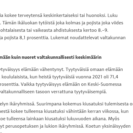
ia kokee terveytensä keskinkertaiseksi tai huonoksi. Luku
 Tämän ikäluokan tytöistä joka kolmas ja pojista joka viides
ohtalaisesta tai vaikeasta ahdistuksesta kertoo 8.–9.
 ja pojista 8,1 prosenttia. Lukemat noudattelevat valtakunnan
mään kuin nuoret valtakunnallisesti keskimäärin
yytyväisyys elämään vähentynyt. Tyytyväisiä omaan elämään
ululaisista, kun heistä tyytyväisiä vuonna 2021 oli 71,4
prosenttia. Vaikka tyytyväisyys elämään on Keski-Suomessa
 valtakunnalliseen tasoon verrattuna tyytyväisempiä.
selyn ikäryhmissä. Suurimpana kokemus kiusatuksi tulemisesta o
stä kokee tulleensa kiusatuksi vähintään kerran viikossa, kun
 koe tulleensa lainkaan kiusatuksi lukuvuoden aikana. Myös
nyt perusopetuksen ja lukion ikäryhmissä. Koetun yksinäisyyden