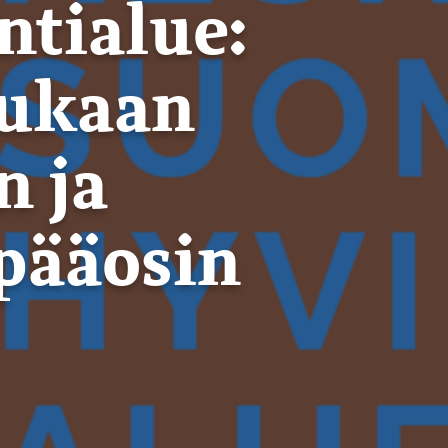
tialue:
mukaan
n ja
pääosin