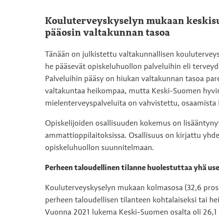
Kouluterveyskyselyn mukaan keskisuo
pääosin valtakunnan tasoa
Tänään on julkistettu valtakunnallisen koulutervey
he pääsevät opiskeluhuollon palveluihin eli terveyd
Palveluihin pääsy on hiukan valtakunnan tasoa par
valtakuntaa heikompaa, mutta Keski-Suomen hyvinvo
mielenterveyspalveluita on vahvistettu, osaamista li
Opiskelijoiden osallisuuden kokemus on lisääntyny
ammattioppilaitoksissa. Osallisuus on kirjattu yhd
opiskeluhuollon suunnitelmaan.
Perheen taloudellinen tilanne huolestuttaa yhä u
Kouluterveyskyselyn mukaan kolmasosa (32,6 prosen
perheen taloudellisen tilanteen kohtalaiseksi tai h
Vuonna 2021 lukema Keski-Suomen osalta oli 26,1 p