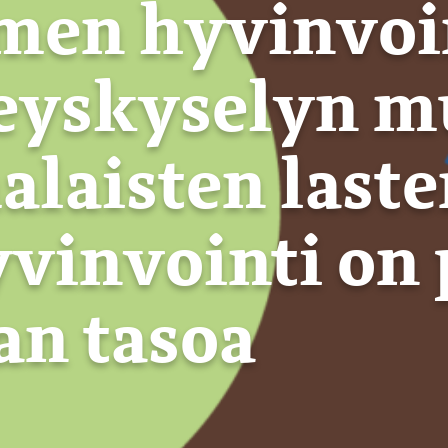
men hyvinvoin
eyskyselyn 
laisten laste
vinvointi on 
an tasoa