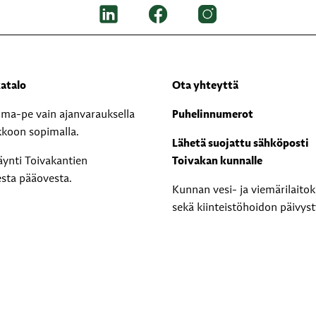
atalo
Ota yhteyttä
i ma-pe vain ajanvarauksella
Puhelinnumerot
kkoon sopimalla.
Lähetä suojattu sähköposti
äynti Toivakantien
Toivakan kunnalle
esta pääovesta.
Kunnan vesi- ja viemärilaito
sekä kiinteistöhoidon päivyst
0400 571 039