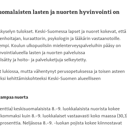
malaisten lasten ja nuorten hyvinvointi on
skyselyn tulokset. Keski-Suomessa lapset ja nuoret kokevat, että
enhoitajan, kuraattorin, psykologin ja lääkärin vastaanotoille.
empi. Koulun ulkopuolisiin mielenterveyspalveluihin pääsy on
intialueella lasten ja nuorten palveluissa
sätty ja hoito- ja palveluketjuja selkeytetty.
t lukiossa, mutta vähentynyt perusopetuksessa ja toisen asteen
eksi kehittämiskohteeksi Keski-Suomen alueelliseen
seampaa nuorta
ttia) keskisuomalaisista 8.–9. luokkalaisista nuorista kokee
eikommaksi kuin 8.–9. luokkalaiset vastaavasti koko maassa (30,3)
rosenttia. Neljäsosa 8.–9. -luokan pojista kokee kiinnostavat