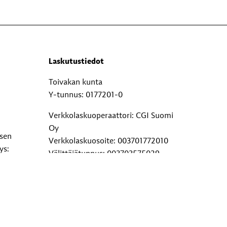
Laskutustiedot
Toivakan kunta
Y-tunnus: 0177201-0
Verkkolaskuoperaattori: CGI Suomi
Oy
ksen
Verkkolaskuosoite: 003701772010
ys:
Välittäjätunnus: 003703575029
Paperilaskut: Toivakan kunta, PL 29,
00038 Logica
Lisätietoja