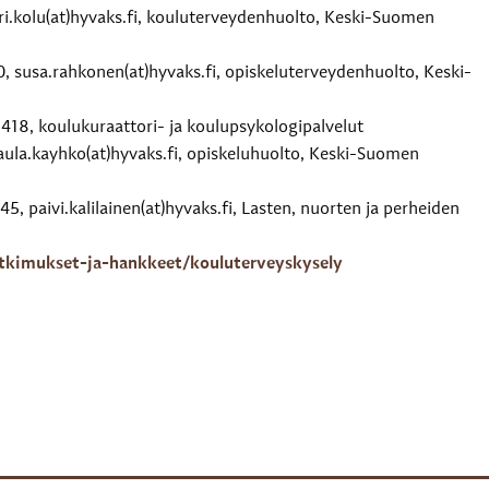
ri.kolu(at)hyvaks.fi, kouluterveydenhuolto, Keski-Suomen
, susa.rahkonen(at)hyvaks.fi, opiskeluterveydenhuolto, Keski-
418, koulukuraattori- ja koulupsykologipalvelut
aula.kayhko(at)hyvaks.fi, opiskeluhuolto, Keski-Suomen
45, paivi.kalilainen(at)hyvaks.fi, Lasten, nuorten ja perheiden
tutkimukset-ja-hankkeet/kouluterveyskysely