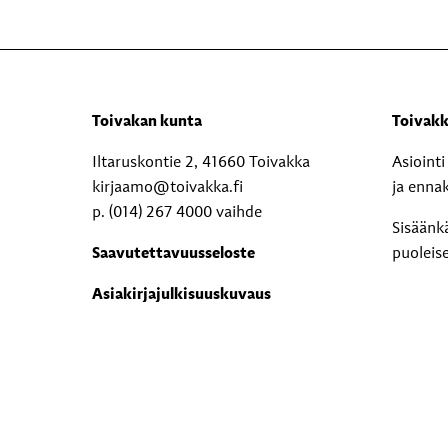
Toivakan kunta
Toivakk
Iltaruskontie 2, 41660 Toivakka
Asioint
kirjaamo@toivakka.fi
ja enna
p. (014) 267 4000 vaihde
Sisäänk
Saavutettavuusseloste
puoleis
Asiakirjajulkisuuskuvaus