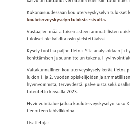
kasvu on taittunut verrattuna edellisiin tutkimuksii
Kokonaisuudessaan kouluterveyskyselyn tulokset 
kouluterveyskyselyn tuloksia -sivulta.
Vastaajien määrä toisen asteen ammatillisten opisk
tulokset ole kaikilta osin yleistettävissä.
Kysely tuottaa paljon tietoa. Sitä analysoidaan ja
kehittämisen ja suunnittelun tukena. Hyvinvointial
Valtakunnallinen kouluterveyskysely kerää tietoa p
lukion 1. ja 2. vuoden opiskelijoiden ja ammatillise
hyvinvoinnista, terveydestä, palveluista sekä osal
toteutettu keväällä 2023.
Hyvinvointialue jatkaa kouluterveyskyselyn koko Ke
tiedotteen lähiviikkoina.
Lisätietoja: