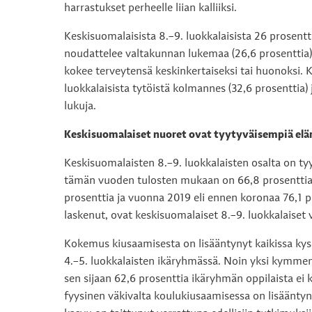
harrastukset perheelle liian kalliiksi.
Keskisuomalaisista 8.–9. luokkalaisista 26 prosentt
noudattelee valtakunnan lukemaa (26,6 prosenttia).
kokee terveytensä keskinkertaiseksi tai huonoksi. K
luokkalaisista tytöistä kolmannes (32,6 prosenttia)
lukuja.
Keskisuomalaiset nuoret ovat tyytyväisempiä elä
Keskisuomalaisten 8.–9. luokkalaisten osalta on t
tämän vuoden tulosten mukaan on 66,8 prosenttia ko
prosenttia ja vuonna 2019 eli ennen koronaa 76,1 
laskenut, ovat keskisuomalaiset 8.–9. luokkalaiset
Kokemus kiusaamisesta on lisääntynyt kaikissa ky
4.–5. luokkalaisten ikäryhmässä. Noin yksi kymmene
sen sijaan 62,6 prosenttia ikäryhmän oppilaista ei
fyysinen väkivalta koulukiusaamisessa on lisäänty