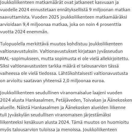
Joukkoliikenteen matkamäärät ovat jatkaneet kasvuaan ja
vuodelle 2024 ennustetaan ennätyksellistä 9 miljoonan matkan
saavuttamista. Vuoden 2025 joukkoliikenteen matkamääräksi
arvioidaan 9,4 miljoonaa matkaa, joka on noin 4 prosenttia
vuotta 2024 enemmän.
Tulopuolella merkittävä muutos kohdistuu joukkoliikenteen
valtionavustuksiin. Valtionavustukset kirjataan Jyvässeudun
MAL-sopimukseen, mutta sopimusta ei ole vielä allekirjoitettu.
Siksi valtionavustusten tarkka määrä ei talousarvion tässä
vaiheessa ole vielä tiedossa. Lähtökohtaisesti valtionavustusta
on arvioitu saatavan yhteensä 2,0 miljoonaa euroa.
Joukkoliikenteen seudullinen viranomaisalue laajeni vuoden
2024 alusta Hankasalmen, Petäjäveden, Toivakan ja Äänekosken
alueille. Näistä Hankasalmen ja Äänekosken alueiden liikenne
tuli Jyväskylän seudullisen viranomaisen järjestämäksi
liikenteeksi kesäkuun alusta 2024. Tämä muutos on huomioitu
myös talousarvion tuloissa ja menoissa. Joukkoliikenteen