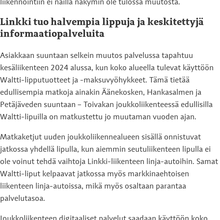
liikennöintiin ei näillä näkymin ole tulossa muutosta.
Linkki tuo halvempia lippuja ja keskitettyjä
informaatiopalveluita
Asiakkaan suuntaan selkein muutos palvelussa tapahtuu
kesäliikenteen 2024 alussa, kun koko alueella tulevat käyttöön
Waltti-lipputuotteet ja -maksuvyöhykkeet. Tämä tietää
edullisempia matkoja ainakin Äänekosken, Hankasalmen ja
Petäjäveden suuntaan – Toivakan joukkoliikenteessä edullisilla
Waltti-lipuilla on matkustettu jo muutaman vuoden ajan.
Matkaketjut uuden joukkoliikennealueen sisällä onnistuvat
jatkossa yhdellä lipulla, kun aiemmin seutuliikenteen lipulla ei
ole voinut tehdä vaihtoja Linkki-liikenteen linja-autoihin. Samat
Waltti-liput kelpaavat jatkossa myös markkinaehtoisen
liikenteen linja-autoissa, mikä myös osaltaan parantaa
palvelutasoa.
Joukkoliikenteen digitaaliset palvelut saadaan käyttöön koko