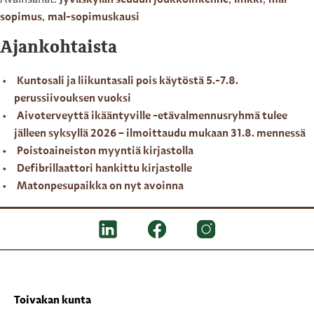
Avainsanat:
Jyväskylän seudun joukkoliikenne
,
linkki
,
mal-
sopimus
,
mal-sopimuskausi
Ajankohtaista
Kuntosali ja liikuntasali pois käytöstä 5.-7.8.
perussiivouksen vuoksi
Aivoterveyttä ikääntyville -etävalmennusryhmä tulee
jälleen syksyllä 2026 – ilmoittaudu mukaan 31.8. mennessä
Poistoaineiston myyntiä kirjastolla
Defibrillaattori hankittu kirjastolle
Matonpesupaikka on nyt avoinna
Toivakan kunta