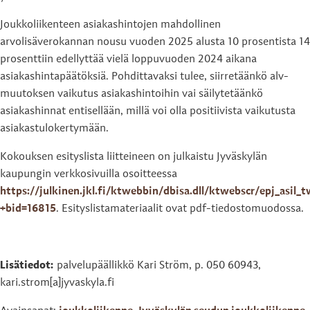
Joukkoliikenteen asiakashintojen mahdollinen
arvolisäverokannan nousu vuoden 2025 alusta 10 prosentista 14
prosenttiin edellyttää vielä loppuvuoden 2024 aikana
asiakashintapäätöksiä. Pohdittavaksi tulee, siirretäänkö alv-
muutoksen vaikutus asiakashintoihin vai säilytetäänkö
asiakashinnat entisellään, millä voi olla positiivista vaikutusta
asiakastulokertymään.
Kokouksen esityslista liitteineen on julkaistu Jyväskylän
kaupungin verkkosivuilla osoitteessa
https://julkinen.jkl.fi/ktwebbin/dbisa.dll/ktwebscr/epj_asil_
+bid=16815
. Esityslistamateriaalit ovat pdf-tiedostomuodossa.
Lisätiedot:
palvelupäällikkö Kari Ström, p. 050 60943,
kari.strom[a]jyvaskyla.fi