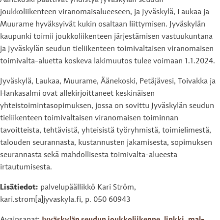
Äänekoski päättivät yhdistyä Jyväskylän seudun
joukkoliikenteen viranomaisalueeseen, ja Jyväskylä, Laukaa ja
Muurame hyväksyivät kukin osaltaan liittymisen. Jyväskylän
kaupunki toimii joukkoliikenteen järjestämisen vastuukuntana
ja Jyväskylän seudun tieliikenteen toimivaltaisen viranomaisen
toimivalta-aluetta koskeva lakimuutos tulee voimaan 1.1.2024.
Jyväskylä, Laukaa, Muurame, Äänekoski, Petäjävesi, Toivakka ja
Hankasalmi ovat allekirjoittaneet keskinäisen
yhteistoimintasopimuksen, jossa on sovittu Jyväskylän seudun
tieliikenteen toimivaltaisen viranomaisen toiminnan
tavoitteista, tehtävistä, yhteisistä työryhmistä, toimielimestä,
talouden seurannasta, kustannusten jakamisesta, sopimuksen
seurannasta sekä mahdollisesta toimivalta-alueesta
irtautumisesta.
Lisätiedot:
palvelupäällikkö Kari Ström,
kari.strom[a]jyvaskyla.fi, p. 050 60943