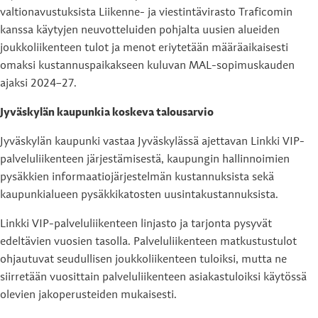
valtionavustuksista Liikenne- ja viestintävirasto Traficomin
kanssa käytyjen neuvotteluiden pohjalta uusien alueiden
joukkoliikenteen tulot ja menot eriytetään määräaikaisesti
omaksi kustannuspaikakseen kuluvan MAL-sopimuskauden
ajaksi 2024–27.
Jyväskylän kaupunkia koskeva talousarvio
Jyväskylän kaupunki vastaa Jyväskylässä ajettavan Linkki VIP-
palveluliikenteen järjestämisestä, kaupungin hallinnoimien
pysäkkien informaatiojärjestelmän kustannuksista sekä
kaupunkialueen pysäkkikatosten uusintakustannuksista.
Linkki VIP-palveluliikenteen linjasto ja tarjonta pysyvät
edeltävien vuosien tasolla. Palveluliikenteen matkustustulot
ohjautuvat seudullisen joukkoliikenteen tuloiksi, mutta ne
siirretään vuosittain palveluliikenteen asiakastuloiksi käytössä
olevien jakoperusteiden mukaisesti.