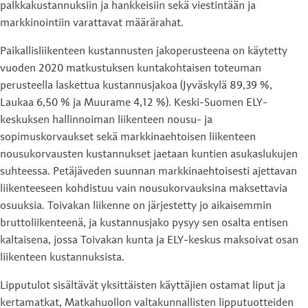
palkkakustannuksiin ja hankkeisiin sekä viestintään ja
markkinointiin varattavat määrärahat.
Paikallisliikenteen kustannusten jakoperusteena on käytetty
vuoden 2020 matkustuksen kuntakohtaisen toteuman
perusteella laskettua kustannusjakoa (Jyväskylä 89,39 %,
Laukaa 6,50 % ja Muurame 4,12 %). Keski-Suomen ELY-
keskuksen hallinnoiman liikenteen nousu- ja
sopimuskorvaukset sekä markkinaehtoisen liikenteen
nousukorvausten kustannukset jaetaan kuntien asukaslukujen
suhteessa. Petäjäveden suunnan markkinaehtoisesti ajettavan
liikenteeseen kohdistuu vain nousukorvauksina maksettavia
osuuksia. Toivakan liikenne on järjestetty jo aikaisemmin
bruttoliikenteenä, ja kustannusjako pysyy sen osalta entisen
kaltaisena, jossa Toivakan kunta ja ELY-keskus maksoivat osan
liikenteen kustannuksista.
Lipputulot sisältävät yksittäisten käyttäjien ostamat liput ja
kertamatkat, Matkahuollon valtakunnallisten lipputuotteiden