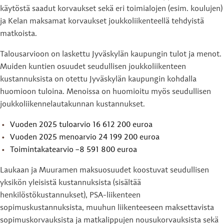
käytöstä saadut korvaukset sekä eri toimialojen (esim. koulujen)
ja Kelan maksamat korvaukset joukkoliikenteellä tehdyistä
matkoista.
Talousarvioon on laskettu Jyväskylän kaupungin tulot ja menot.
Muiden kuntien osuudet seudullisen joukkoliikenteen
kustannuksista on otettu Jyväskylän kaupungin kohdalla
huomioon tuloina. Menoissa on huomioitu myös seudullisen
joukkoliikennelautakunnan kustannukset.
Vuoden 2025 tuloarvio 16 612 200 euroa
Vuoden 2025 menoarvio 24 199 200 euroa
Toimintakatearvio ­–8 591 800 euroa
Laukaan ja Muuramen maksuosuudet koostuvat seudullisen
yksikön yleisistä kustannuksista (sisältää
henkilöstökustannukset), PSA-liikenteen
sopimuskustannuksista, muuhun liikenteeseen maksettavista
sopimuskorvauksista ja matkalippujen nousukorvauksista sekä