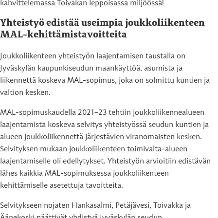
kahvittelemassa Toivakan leppoisassa miljöössä!
Yhteistyö edistää useimpia joukkoliikenteen
MAL-kehittämistavoitteita
Joukkoliikenteen yhteistyön laajentamisen taustalla on
Jyväskylän kaupunkiseudun maankäyttöä, asumista ja
liikennettä koskeva MAL-sopimus, joka on solmittu kuntien ja
valtion kesken.
MAL-sopimuskaudella 2021–23 tehtiin joukkoliikennealueen
laajentamista koskeva selvitys yhteistyössä seudun kuntien ja
alueen joukkoliikennettä järjestävien viranomaisten kesken.
Selvityksen mukaan joukkoliikenteen toimivalta-alueen
laajentamiselle oli edellytykset. Yhteistyön arvioitiin edistävän
lähes kaikkia MAL-sopimuksessa joukkoliikenteen
kehittämiselle asetettuja tavoitteita.
Selvitykseen nojaten Hankasalmi, Petäjävesi, Toivakka ja