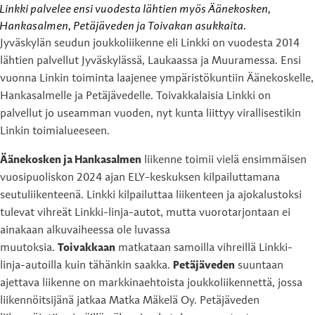
Linkki palvelee ensi vuodesta lähtien myös Äänekosken,
Hankasalmen, Petäjäveden ja Toivakan asukkaita.
Jyväskylän seudun joukkoliikenne eli Linkki on vuodesta 2014
lähtien palvellut Jyväskylässä, Laukaassa ja Muuramessa. Ensi
vuonna Linkin toiminta laajenee ympäristökuntiin Äänekoskelle,
Hankasalmelle ja Petäjävedelle. Toivakkalaisia Linkki on
palvellut jo useamman vuoden, nyt kunta liittyy virallisestikin
Linkin toimialueeseen.
Äänekosken ja Hankasalmen
liikenne toimii vielä ensimmäisen
vuosipuoliskon 2024 ajan ELY-keskuksen kilpailuttamana
seutuliikenteenä. Linkki kilpailuttaa liikenteen ja ajokalustoksi
tulevat vihreät Linkki-linja-autot, mutta vuorotarjontaan ei
ainakaan alkuvaiheessa ole luvassa
muutoksia.
Toivakkaan
matkataan samoilla vihreillä Linkki-
linja-autoilla kuin tähänkin saakka.
Petäjäveden
suuntaan
ajettava liikenne on markkinaehtoista joukkoliikennettä, jossa
liikennöitsijänä jatkaa Matka Mäkelä Oy. Petäjäveden