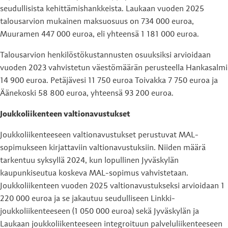
seudullisista kehittämishankkeista. Laukaan vuoden 2025
talousarvion mukainen maksuosuus on 734 000 euroa,
Muuramen 447 000 euroa, eli yhteensä 1 181 000 euroa.
Talousarvion henkilöstökustannusten osuuksiksi arvioidaan
vuoden 2023 vahvistetun väestömäärän perusteella Hankasalmi
14 900 euroa. Petäjävesi 11 750 euroa Toivakka 7 750 euroa ja
Äänekoski 58 800 euroa, yhteensä 93 200 euroa.
Joukkoliikenteen valtionavustukset
Joukkoliikenteeseen valtionavustukset perustuvat MAL-
sopimukseen kirjattaviin valtionavustuksiin. Niiden määrä
tarkentuu syksyllä 2024, kun lopullinen Jyväskylän
kaupunkiseutua koskeva MAL-sopimus vahvistetaan.
Joukkoliikenteen vuoden 2025 valtionavustukseksi arvioidaan 1
220 000 euroa ja se jakautuu seudulliseen Linkki-
joukkoliikenteeseen (1 050 000 euroa) sekä Jyväskylän ja
Laukaan joukkoliikenteeseen integroituun palveluliikenteeseen