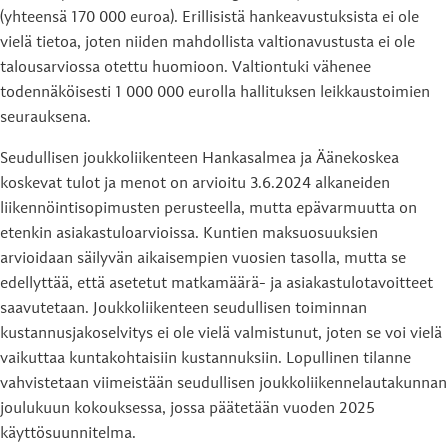
(yhteensä 170 000 euroa). Erillisistä hankeavustuksista ei ole
vielä tietoa, joten niiden mahdollista valtionavustusta ei ole
talousarviossa otettu huomioon. Valtiontuki vähenee
todennäköisesti 1 000 000 eurolla hallituksen leikkaustoimien
seurauksena.
Seudullisen joukkoliikenteen Hankasalmea ja Äänekoskea
koskevat tulot ja menot on arvioitu 3.6.2024 alkaneiden
liikennöintisopimusten perusteella, mutta epävarmuutta on
etenkin asiakastuloarvioissa. Kuntien maksuosuuksien
arvioidaan säilyvän aikaisempien vuosien tasolla, mutta se
edellyttää, että asetetut matkamäärä- ja asiakastulotavoitteet
saavutetaan. Joukkoliikenteen seudullisen toiminnan
kustannusjakoselvitys ei ole vielä valmistunut, joten se voi vielä
vaikuttaa kuntakohtaisiin kustannuksiin. Lopullinen tilanne
vahvistetaan viimeistään seudullisen joukkoliikennelautakunnan
joulukuun kokouksessa, jossa päätetään vuoden 2025
käyttösuunnitelma.