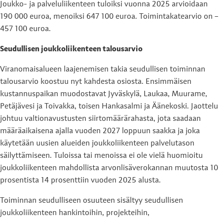
Joukko- ja palveluliikenteen tuloiksi vuonna 2025 arvioidaan
190 000 euroa, menoiksi 647 100 euroa. Toimintakatearvio on –
457 100 euroa.
Seudullisen joukkoliikenteen talousarvio
Viranomaisalueen laajenemisen takia seudullisen toiminnan
talousarvio koostuu nyt kahdesta osiosta. Ensimmäisen
kustannuspaikan muodostavat Jyväskylä, Laukaa, Muurame,
Petäjävesi ja Toivakka, toisen Hankasalmi ja Äänekoski. Jaottelu
johtuu valtionavustusten siirtomäärärahasta, jota saadaan
määräaikaisena ajalla vuoden 2027 loppuun saakka ja joka
käytetään uusien alueiden joukkoliikenteen palvelutason
säilyttämiseen. Tuloissa tai menoissa ei ole vielä huomioitu
joukkoliikenteen mahdollista arvonlisäverokannan muutosta 10
prosentista 14 prosenttiin vuoden 2025 alusta.
Toiminnan seudulliseen osuuteen sisältyy seudullisen
joukkoliikenteen hankintoihin, projekteihin,