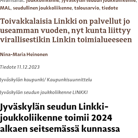
Avainsanat:
joukkoliikenne
,
Jyväskylän seudun joukkoliikenne
,
MAL
,
seudullinen joukkoliikenne
,
talousarvio
,
tiedote
Toivakkalaisia Linkki on palvellut jo
useamman vuoden, nyt kunta liittyy
virallisestikin Linkin toimialueeseen
Nina-Maria Heinonen
Tiedote 11.12.2023
Jyväskylän kaupunki/ Kaupunkisuunnittelu
Jyväskylän seudun joukkoliikenne LINKKI
Jyväskylän seudun Linkki-
joukkoliikenne toimii 2024
alkaen seitsemässä kunnassa