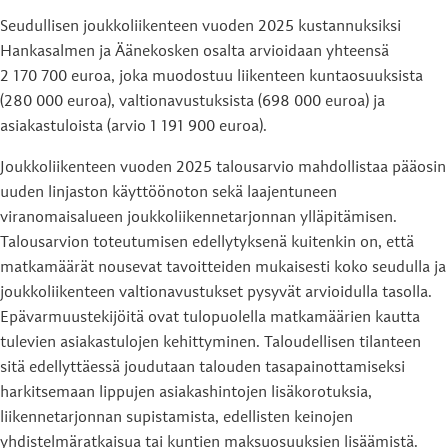
Seudullisen joukkoliikenteen vuoden 2025 kustannuksiksi
Hankasalmen ja Äänekosken osalta arvioidaan yhteensä
2 170 700 euroa, joka muodostuu liikenteen kuntaosuuksista
(280 000 euroa), valtionavustuksista (698 000 euroa) ja
asiakastuloista (arvio 1 191 900 euroa).
Joukkoliikenteen vuoden 2025 talousarvio mahdollistaa pääosin
uuden linjaston käyttöönoton sekä laajentuneen
viranomaisalueen joukkoliikennetarjonnan ylläpitämisen.
Talousarvion toteutumisen edellytyksenä kuitenkin on, että
matkamäärät nousevat tavoitteiden mukaisesti koko seudulla ja
joukkoliikenteen valtionavustukset pysyvät arvioidulla tasolla.
Epävarmuustekijöitä ovat tulopuolella matkamäärien kautta
tulevien asiakastulojen kehittyminen. Taloudellisen tilanteen
sitä edellyttäessä joudutaan talouden tasapainottamiseksi
harkitsemaan lippujen asiakashintojen lisäkorotuksia,
liikennetarjonnan supistamista, edellisten keinojen
yhdistelmäratkaisua tai kuntien maksuosuuksien lisäämistä.