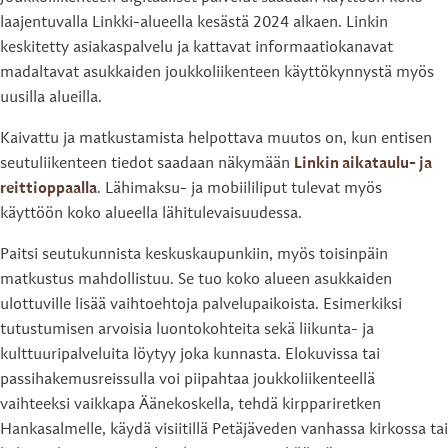
laajentuvalla Linkki-alueella kesästä 2024 alkaen. Linkin
keskitetty asiakaspalvelu ja kattavat informaatiokanavat
madaltavat asukkaiden joukkoliikenteen käyttökynnystä myös
uusilla alueilla.
Kaivattu ja matkustamista helpottava muutos on, kun entisen
seutuliikenteen tiedot saadaan näkymään
Linkin aikataulu- ja
reittioppaalla
. Lähimaksu- ja mobiililiput tulevat myös
käyttöön koko alueella lähitulevaisuudessa.
Paitsi seutukunnista keskuskaupunkiin, myös toisinpäin
matkustus mahdollistuu. Se tuo koko alueen asukkaiden
ulottuville lisää vaihtoehtoja palvelupaikoista. Esimerkiksi
tutustumisen arvoisia luontokohteita sekä liikunta- ja
kulttuuripalveluita löytyy joka kunnasta. Elokuvissa tai
passihakemusreissulla voi piipahtaa joukkoliikenteellä
vaihteeksi vaikkapa Äänekoskella, tehdä kirppariretken
Hankasalmelle, käydä visiitillä Petäjäveden vanhassa kirkossa tai