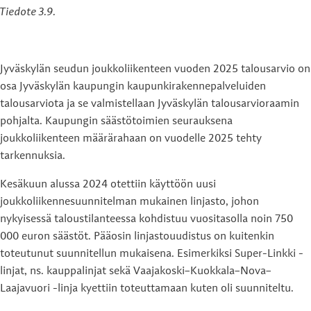
Tiedote 3.9.
Jyväskylän seudun joukkoliikenteen vuoden 2025 talousarvio on
osa Jyväskylän kaupungin kaupunkirakennepalveluiden
talousarviota ja se valmistellaan Jyväskylän talousarvioraamin
pohjalta. Kaupungin säästötoimien seurauksena
joukkoliikenteen määrärahaan on vuodelle 2025 tehty
tarkennuksia.
Kesäkuun alussa 2024 otettiin käyttöön uusi
joukkoliikennesuunnitelman mukainen linjasto, johon
nykyisessä taloustilanteessa kohdistuu vuositasolla noin 750
000 euron säästöt. Pääosin linjastouudistus on kuitenkin
toteutunut suunnitellun mukaisena. Esimerkiksi Super-Linkki -
linjat, ns. kauppalinjat sekä Vaajakoski–Kuokkala–Nova–
Laajavuori -linja kyettiin toteuttamaan kuten oli suunniteltu.