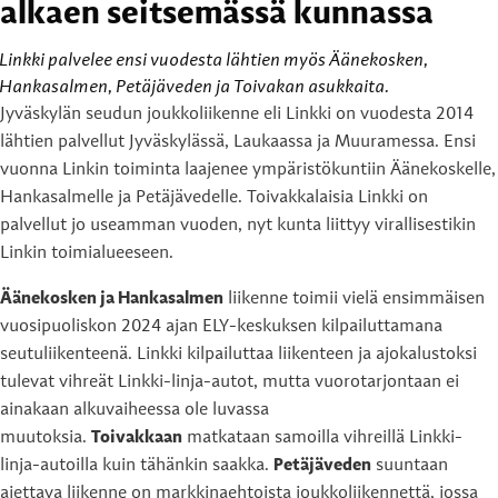
alkaen seitsemässä kunnassa
Linkki palvelee ensi vuodesta lähtien myös Äänekosken,
Hankasalmen, Petäjäveden ja Toivakan asukkaita.
Jyväskylän seudun joukkoliikenne eli Linkki on vuodesta 2014
lähtien palvellut Jyväskylässä, Laukaassa ja Muuramessa. Ensi
vuonna Linkin toiminta laajenee ympäristökuntiin Äänekoskelle,
Hankasalmelle ja Petäjävedelle. Toivakkalaisia Linkki on
palvellut jo useamman vuoden, nyt kunta liittyy virallisestikin
Linkin toimialueeseen.
Äänekosken ja Hankasalmen
liikenne toimii vielä ensimmäisen
vuosipuoliskon 2024 ajan ELY-keskuksen kilpailuttamana
seutuliikenteenä. Linkki kilpailuttaa liikenteen ja ajokalustoksi
tulevat vihreät Linkki-linja-autot, mutta vuorotarjontaan ei
ainakaan alkuvaiheessa ole luvassa
muutoksia.
Toivakkaan
matkataan samoilla vihreillä Linkki-
linja-autoilla kuin tähänkin saakka.
Petäjäveden
suuntaan
ajettava liikenne on markkinaehtoista joukkoliikennettä, jossa