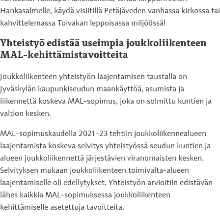
Hankasalmelle, käydä visiitillä Petäjäveden vanhassa kirkossa tai
kahvittelemassa Toivakan leppoisassa miljöössä!
Yhteistyö edistää useimpia joukkoliikenteen
MAL-kehittämistavoitteita
Joukkoliikenteen yhteistyön laajentamisen taustalla on
Jyväskylän kaupunkiseudun maankäyttöä, asumista ja
liikennettä koskeva MAL-sopimus, joka on solmittu kuntien ja
valtion kesken.
MAL-sopimuskaudella 2021–23 tehtiin joukkoliikennealueen
laajentamista koskeva selvitys yhteistyössä seudun kuntien ja
alueen joukkoliikennettä järjestävien viranomaisten kesken.
Selvityksen mukaan joukkoliikenteen toimivalta-alueen
laajentamiselle oli edellytykset. Yhteistyön arvioitiin edistävän
lähes kaikkia MAL-sopimuksessa joukkoliikenteen
kehittämiselle asetettuja tavoitteita.