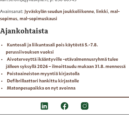
kari.strom[a]jyvaskyla.fi, p. 050 60943
Avainsanat:
Jyväskylän seudun joukkoliikenne
,
linkki
,
mal-
sopimus
,
mal-sopimuskausi
Ajankohtaista
Kuntosali ja liikuntasali pois käytöstä 5.-7.8.
perussiivouksen vuoksi
Aivoterveyttä ikääntyville -etävalmennusryhmä tulee
jälleen syksyllä 2026 – ilmoittaudu mukaan 31.8. mennessä
Poistoaineiston myyntiä kirjastolla
Defibrillaattori hankittu kirjastolle
Matonpesupaikka on nyt avoinna