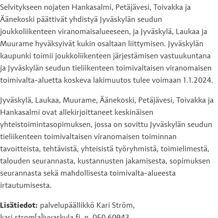
Selvitykseen nojaten Hankasalmi, Petäjävesi, Toivakka ja
Äänekoski päättivät yhdistyä Jyväskylän seudun
joukkoliikenteen viranomaisalueeseen, ja Jyväskylä, Laukaa ja
Muurame hyväksyivät kukin osaltaan liittymisen. Jyväskylän
kaupunki toimii joukkoliikenteen järjestämisen vastuukuntana
ja Jyväskylän seudun tieliikenteen toimivaltaisen viranomaisen
toimivalta-aluetta koskeva lakimuutos tulee voimaan 1.1.2024.
Jyväskylä, Laukaa, Muurame, Äänekoski, Petäjävesi, Toivakka ja
Hankasalmi ovat allekirjoittaneet keskinäisen
yhteistoimintasopimuksen, jossa on sovittu Jyväskylän seudun
tieliikenteen toimivaltaisen viranomaisen toiminnan
tavoitteista, tehtävistä, yhteisistä työryhmistä, toimielimestä,
talouden seurannasta, kustannusten jakamisesta, sopimuksen
seurannasta sekä mahdollisesta toimivalta-alueesta
irtautumisesta.
Lisätiedot:
palvelupäällikkö Kari Ström,