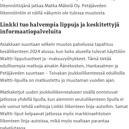
liikennöitsijänä jatkaa Matka Mäkelä Oy. Petäjäveden
liikennöintiin ei näillä näkymin ole tulossa muutosta.
Linkki tuo halvempia lippuja ja keskitettyjä
informaatiopalveluita
Asiakkaan suuntaan selkein muutos palvelussa tapahtuu
kesäliikenteen 2024 alussa, kun koko alueella tulevat käyttöön
Waltti-lipputuotteet ja -maksuvyöhykkeet. Tämä tietää
edullisempia matkoja ainakin Äänekosken, Hankasalmen ja
Petäjäveden suuntaan – Toivakan joukkoliikenteessä edullisilla
Waltti-lipuilla on matkustettu jo muutaman vuoden ajan.
Matkaketjut uuden joukkoliikennealueen sisällä onnistuvat
jatkossa yhdellä lipulla, kun aiemmin seutuliikenteen lipulla ei
ole voinut tehdä vaihtoja Linkki-liikenteen linja-autoihin. Samat
Waltti-liput kelpaavat jatkossa myös markkinaehtoisen
liikenteen linja-autoissa, mikä myös osaltaan parantaa
palvelutasoa.