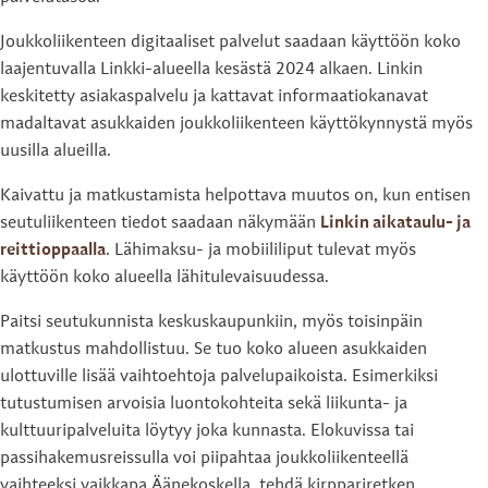
Joukkoliikenteen digitaaliset palvelut saadaan käyttöön koko
laajentuvalla Linkki-alueella kesästä 2024 alkaen. Linkin
keskitetty asiakaspalvelu ja kattavat informaatiokanavat
madaltavat asukkaiden joukkoliikenteen käyttökynnystä myös
uusilla alueilla.
Kaivattu ja matkustamista helpottava muutos on, kun entisen
seutuliikenteen tiedot saadaan näkymään
Linkin aikataulu- ja
reittioppaalla
. Lähimaksu- ja mobiililiput tulevat myös
käyttöön koko alueella lähitulevaisuudessa.
Paitsi seutukunnista keskuskaupunkiin, myös toisinpäin
matkustus mahdollistuu. Se tuo koko alueen asukkaiden
ulottuville lisää vaihtoehtoja palvelupaikoista. Esimerkiksi
tutustumisen arvoisia luontokohteita sekä liikunta- ja
kulttuuripalveluita löytyy joka kunnasta. Elokuvissa tai
passihakemusreissulla voi piipahtaa joukkoliikenteellä
vaihteeksi vaikkapa Äänekoskella, tehdä kirppariretken