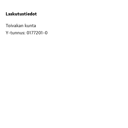
Laskutustiedot
Toivakan kunta
Y-tunnus: 0177201-0
Verkkolaskuoperaattori: CGI Suomi Oy
Verkkolaskuosoite: 003701772010
Välittäjätunnus: 003703575029
Paperilaskut: Toivakan kunta, PL 29, 00038 Logica
Lisätietoja