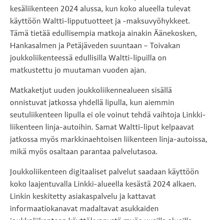
kesäliikenteen 2024 alussa, kun koko alueella tulevat
käyttöön Waltti-lipputuotteet ja -maksuvyöhykkeet.
Tämä tietää edullisempia matkoja ainakin Äänekosken,
Hankasalmen ja Petäjäveden suuntaan – Toivakan
joukkoliikenteessä edullisilla Waltti-lipuilla on
matkustettu jo muutaman vuoden ajan.
Matkaketjut uuden joukkoliikennealueen sisällä
onnistuvat jatkossa yhdellä lipulla, kun aiemmin
seutuliikenteen lipulla ei ole voinut tehdä vaihtoja Linkki-
liikenteen linja-autoihin. Samat Waltti-liput kelpaavat
jatkossa myös markkinaehtoisen liikenteen linja-autoissa,
mikä myös osaltaan parantaa palvelutasoa.
Joukkoliikenteen digitaaliset palvelut saadaan käyttöön
koko laajentuvalla Linkki-alueella kesästä 2024 alkaen.
Linkin keskitetty asiakaspalvelu ja kattavat
informaatiokanavat madaltavat asukkaiden