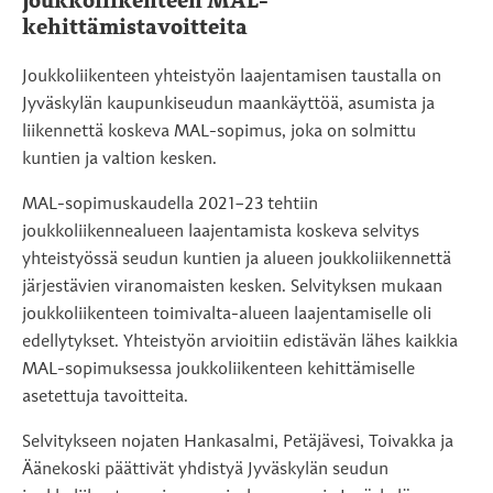
joukkoliikenteen MAL-
kehittämistavoitteita
Joukkoliikenteen yhteistyön laajentamisen taustalla on
Jyväskylän kaupunkiseudun maankäyttöä, asumista ja
liikennettä koskeva MAL-sopimus, joka on solmittu
kuntien ja valtion kesken.
MAL-sopimuskaudella 2021–23 tehtiin
joukkoliikennealueen laajentamista koskeva selvitys
yhteistyössä seudun kuntien ja alueen joukkoliikennettä
järjestävien viranomaisten kesken. Selvityksen mukaan
joukkoliikenteen toimivalta-alueen laajentamiselle oli
edellytykset. Yhteistyön arvioitiin edistävän lähes kaikkia
MAL-sopimuksessa joukkoliikenteen kehittämiselle
asetettuja tavoitteita.
Selvitykseen nojaten Hankasalmi, Petäjävesi, Toivakka ja
Äänekoski päättivät yhdistyä Jyväskylän seudun