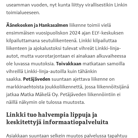
useamman vuoden, nyt kunta liittyy virallisestikin Linkin
toimialueeseen.
Äänekosken ja Hankasalmen
liikenne toimii vielä
ensimmäisen vuosipuoliskon 2024 ajan ELY-keskuksen
kilpailuttamana seutuliikenteenä. Linkki kilpailuttaa
liikenteen ja ajokalustoksi tulevat vihreät Linkki-linja-
autot, mutta vuorotarjontaan ei ainakaan alkuvaiheessa
ole luvassa muutoksia.
Toivakkaan
matkataan samoilla
vihreillä Linkki-linja-autoilla kuin tähänkin
saakka.
Petäjäveden
suuntaan ajettava liikenne on
markkinaehtoista joukkoliikennettä, jossa liikennöitsijänä
jatkaa Matka Mäkelä Oy. Petäjäveden liikennöintiin ei
näillä näkymin ole tulossa muutosta.
Linkki tuo halvempia lippuja ja
keskitettyjä informaatiopalveluita
Asiakkaan suuntaan selkein muutos palvelussa tapahtuu