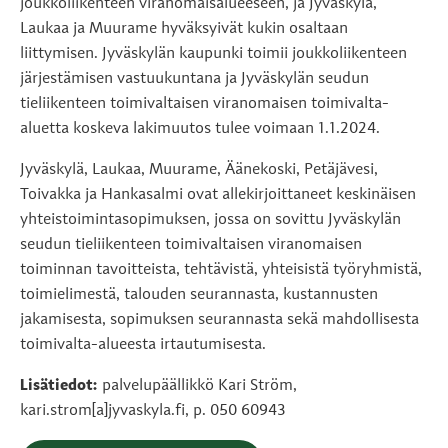
joukkoliikenteen viranomaisalueeseen, ja Jyväskylä,
Laukaa ja Muurame hyväksyivät kukin osaltaan
liittymisen. Jyväskylän kaupunki toimii joukkoliikenteen
järjestämisen vastuukuntana ja Jyväskylän seudun
tieliikenteen toimivaltaisen viranomaisen toimivalta-
aluetta koskeva lakimuutos tulee voimaan 1.1.2024.
Jyväskylä, Laukaa, Muurame, Äänekoski, Petäjävesi,
Toivakka ja Hankasalmi ovat allekirjoittaneet keskinäisen
yhteistoimintasopimuksen, jossa on sovittu Jyväskylän
seudun tieliikenteen toimivaltaisen viranomaisen
toiminnan tavoitteista, tehtävistä, yhteisistä työryhmistä,
toimielimestä, talouden seurannasta, kustannusten
jakamisesta, sopimuksen seurannasta sekä mahdollisesta
toimivalta-alueesta irtautumisesta.
Lisätiedot:
palvelupäällikkö Kari Ström,
kari.strom[a]jyvaskyla.fi, p. 050 60943