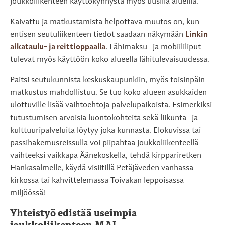
joukkoliikenteen käyttökynnystä myös uusilla alueilla.
Kaivattu ja matkustamista helpottava muutos on, kun
entisen seutuliikenteen tiedot saadaan näkymään
Linkin
aikataulu- ja reittioppaalla
. Lähimaksu- ja mobiililiput
tulevat myös käyttöön koko alueella lähitulevaisuudessa.
Paitsi seutukunnista keskuskaupunkiin, myös toisinpäin
matkustus mahdollistuu. Se tuo koko alueen asukkaiden
ulottuville lisää vaihtoehtoja palvelupaikoista. Esimerkiksi
tutustumisen arvoisia luontokohteita sekä liikunta- ja
kulttuuripalveluita löytyy joka kunnasta. Elokuvissa tai
passihakemusreissulla voi piipahtaa joukkoliikenteellä
vaihteeksi vaikkapa Äänekoskella, tehdä kirppariretken
Hankasalmelle, käydä visiitillä Petäjäveden vanhassa
kirkossa tai kahvittelemassa Toivakan leppoisassa
miljöössä!
Yhteistyö edistää useimpia