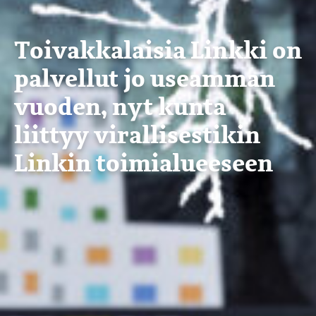
Toivakkalaisia Linkki on
palvellut jo useamman
vuoden, nyt kunta
liittyy virallisestikin
Linkin toimialueeseen