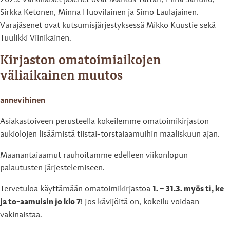
2023. Varsinaiset jäsenet ovat Markus Tattari, Elina Sarlund,
Sirkka Ketonen, Minna Huovilainen ja Simo Laulajainen.
Varajäsenet ovat kutsumisjärjestyksessä Mikko Kuustie sekä
Tuulikki Viinikainen.
Kirjaston omatoimiaikojen
väliaikainen muutos
annevihinen
Asiakastoiveen perusteella kokeilemme omatoimikirjaston
aukiolojen lisäämistä tiistai-torstaiaamuihin maaliskuun ajan.
Maanantaiaamut rauhoitamme edelleen viikonlopun
palautusten järjestelemiseen.
Tervetuloa käyttämään omatoimikirjastoa
1. – 31.3. myös ti, ke
ja to-aamuisin jo klo 7
! Jos kävijöitä on, kokeilu voidaan
vakinaistaa.