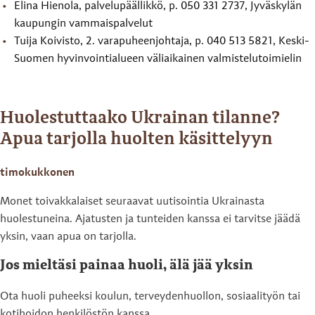
Elina Hienola, palvelupäällikkö, p. 050 331 2737, Jyväskylän
kaupungin vammaispalvelut
Tuija Koivisto, 2. varapuheenjohtaja, p. 040 513 5821, Keski-
Suomen hyvinvointialueen väliaikainen valmistelutoimielin
Huolestuttaako Ukrainan tilanne?
Apua tarjolla huolten käsittelyyn
timokukkonen
Monet toivakkalaiset seuraavat uutisointia Ukrainasta
huolestuneina. Ajatusten ja tunteiden kanssa ei tarvitse jäädä
yksin, vaan apua on tarjolla.
Jos mieltäsi painaa huoli, älä jää yksin
Ota huoli puheeksi koulun, terveydenhuollon, sosiaalityön tai
kotihoidon henkilöstön kanssa.