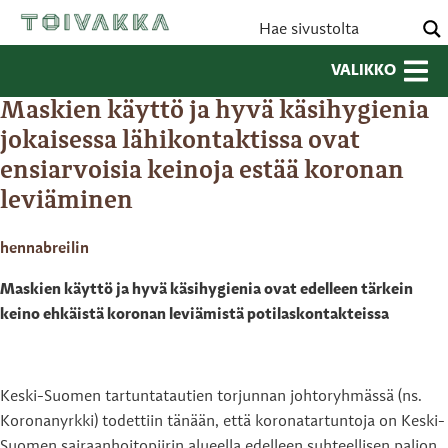
VALIKKO
Maskien käyttö ja hyvä käsihygienia
jokaisessa lähikontaktissa ovat
ensiarvoisia keinoja estää koronan
leviäminen
hennabreilin
Maskien käyttö ja hyvä käsihygienia ovat edelleen tärkein
keino ehkäistä koronan leviämistä potilaskontakteissa
Keski-Suomen tartuntatautien torjunnan johtoryhmässä (ns.
Koronanyrkki) todettiin tänään, että koronatartuntoja on Keski-
Suomen sairaanhoitopiirin alueella edelleen suhteellisen paljon.