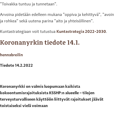
”Toivakka tuntuu ja tunnetaan”.
Arvoina pidetään edelleen mukana ”oppiva ja kehittyvä”, ”avoin
ja rohkea” sekä uutena parina ”aito ja yhteisöllinen”.
Kuntastrategiaan voit tutustua
Kuntastrategia 2022-2030
.
Koronanyrkin tiedote 14.1.
hennabreilin
Tiedote 14.2.2022
Koronanyrkki on valmis luopumaan kaikista
kokoontumisrajoituksista KSSHP:n alueelle – tilojen
terveysturvalliseen käyttöön liittyvät rajoitukset jäävät
toistaiseksi vielä voimaan