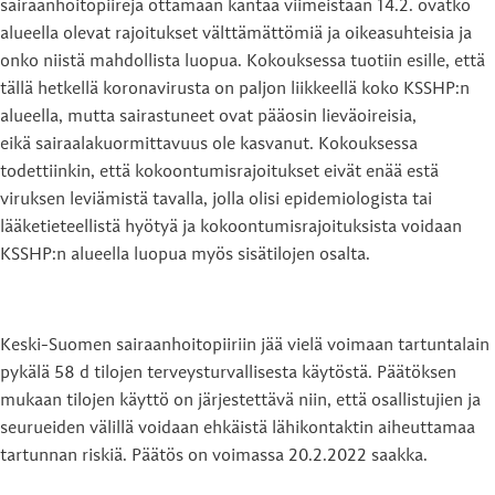
sairaanhoitopiirejä ottamaan kantaa viimeistään 14.2. ovatko
alueella olevat rajoitukset välttämättömiä ja oikeasuhteisia ja
onko niistä mahdollista luopua. Kokouksessa tuotiin esille, että
tällä hetkellä koronavirusta on paljon liikkeellä koko KSSHP:n
alueella, mutta sairastuneet ovat pääosin lieväoireisia,
eikä sairaalakuormittavuus ole kasvanut. Kokouksessa
todettiinkin, että kokoontumisrajoitukset eivät enää estä
viruksen leviämistä tavalla, jolla olisi epidemiologista tai
lääketieteellistä hyötyä ja kokoontumisrajoituksista voidaan
KSSHP:n alueella luopua myös sisätilojen osalta.
Keski-Suomen sairaanhoitopiiriin jää vielä voimaan tartuntalain
pykälä 58 d tilojen terveysturvallisesta käytöstä. Päätöksen
mukaan tilojen käyttö on järjestettävä niin, että osallistujien ja
seurueiden välillä voidaan ehkäistä lähikontaktin aiheuttamaa
tartunnan riskiä. Päätös on voimassa 20.2.2022 saakka.