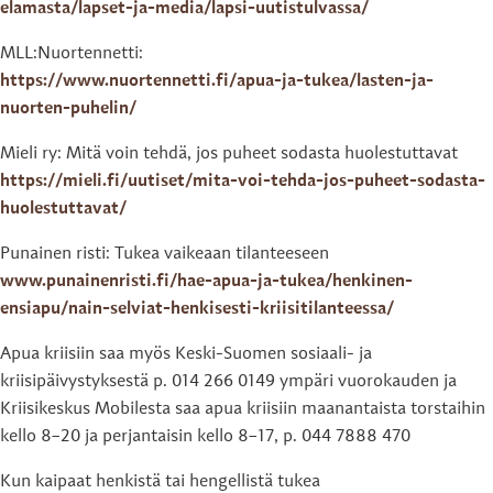
elamasta/lapset-ja-media/lapsi-uutistulvassa/
MLL:Nuortennetti:
https://www.nuortennetti.fi/apua-ja-tukea/lasten-ja-
nuorten-puhelin/
Mieli ry: Mitä voin tehdä, jos puheet sodasta huolestuttavat
https://mieli.fi/uutiset/mita-voi-tehda-jos-puheet-sodasta-
huolestuttavat/
Punainen risti: Tukea vaikeaan tilanteeseen
www.punainenristi.fi/hae-apua-ja-tukea/henkinen-
ensiapu/nain-selviat-henkisesti-kriisitilanteessa/
Apua kriisiin saa myös Keski-Suomen sosiaali- ja
kriisipäivystyksestä p. 014 266 0149 ympäri vuorokauden ja
Kriisikeskus Mobilesta saa apua kriisiin maanantaista torstaihin
kello 8–20 ja perjantaisin kello 8–17, p. 044 7888 470
Kun kaipaat henkistä tai hengellistä tukea