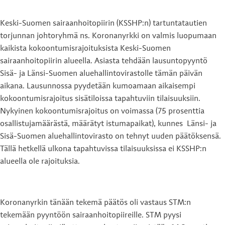
Keski-Suomen sairaanhoitopiirin (KSSHP:n) tartuntatautien
torjunnan johtoryhmä ns. Koronanyrkki on valmis luopumaan
kaikista kokoontumisrajoituksista Keski-Suomen
sairaanhoitopiirin alueella. Asiasta tehdään lausuntopyyntö
Sisä- ja Länsi-Suomen aluehallintovirastolle tämän päivän
aikana. Lausunnossa pyydetään kumoamaan aikaisempi
kokoontumisrajoitus sisätiloissa tapahtuviin tilaisuuksiin.
Nykyinen kokoontumisrajoitus on voimassa (75 prosenttia
osallistujamäärästä, määrätyt istumapaikat), kunnes Länsi- ja
Sisä-Suomen aluehallintovirasto on tehnyt uuden päätöksensä.
Tällä hetkellä ulkona tapahtuvissa tilaisuuksissa ei KSSHP:n
alueella ole rajoituksia.
Koronanyrkin tänään tekemä päätös oli vastaus STM:n
tekemään pyyntöön sairaanhoitopiireille. STM pyysi