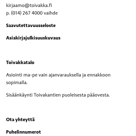
kirjaamo@toivakka.fi
p. (014) 267 4000 vaihde
Saavutettavuusseloste
Asiakirjajulkisuuskuvaus
Toivakkatalo
Asiointi ma-pe vain ajanvarauksella ja ennakkoon
sopimalla.
Sisäänkäynti Toivakantien puoleisesta pääovesta.
Ota yhteyttä
Puhelinnumerot