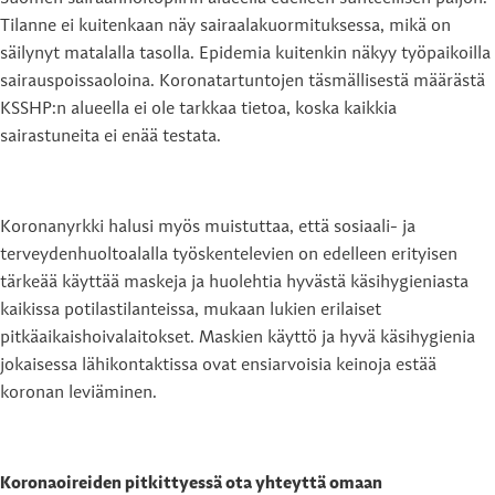
Tilanne ei kuitenkaan näy sairaalakuormituksessa, mikä on
säilynyt matalalla tasolla. Epidemia kuitenkin näkyy työpaikoilla
sairauspoissaoloina. Koronatartuntojen täsmällisestä määrästä
KSSHP:n alueella ei ole tarkkaa tietoa, koska kaikkia
sairastuneita ei enää testata.
Koronanyrkki halusi myös muistuttaa, että sosiaali- ja
terveydenhuoltoalalla työskentelevien on edelleen erityisen
tärkeää käyttää maskeja ja huolehtia hyvästä käsihygieniasta
kaikissa potilastilanteissa, mukaan lukien erilaiset
pitkäaikaishoivalaitokset. Maskien käyttö ja hyvä käsihygienia
jokaisessa lähikontaktissa ovat ensiarvoisia keinoja estää
koronan leviäminen.
Koronaoireiden pitkittyessä ota yhteyttä omaan