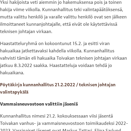
Yksi hakijoista veti aiemmin jo hakemuksensa pois ja toinen
hakija viime viikolla. Kunnanhallitus teki valintapäätöksensä,
mutta valittu henkilö ja varalle valittu henkilö ovat sen jälkeen
ilmoittaneet kunnanjohtajalle, että eivät ole käytettävissä
teknisen johtajan virkaan.
Haastatteluryhmä on kokoontunut 15.2. ja esitti viran
hakuaikaa jatkettavaksi kahdella viikolla. Kunnanhallitus
vahvisti tämän eli hakuaika Toivakan teknisen johtajan virkaan
jatkuu 8.3.2022 saakka. Haastatteluja voidaan tehdä jo
hakuaikana.
Pöytäkirja kunnanhallitus 21.2.2022 / teknisen johtajan
valintapykälä
Vammaisneuvostoon valittiin jäseniä
Kunnanhallitus nimesi 21.2. kokouksessaan viisi jäsentä
Toivakan vanhus- ja vammaisneuvostoon toimikaudeksi 2022-