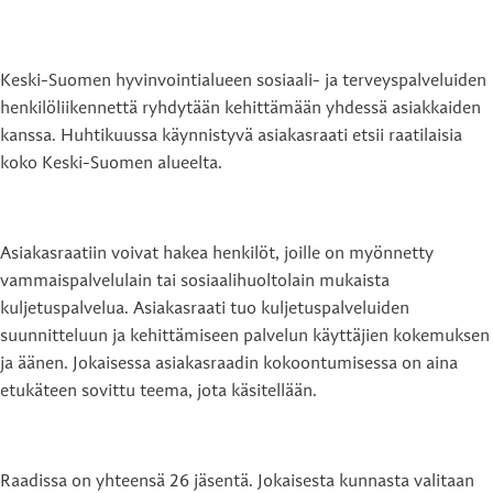
Keski-Suomen hyvinvointialueen sosiaali- ja terveyspalveluiden
henkilöliikennettä ryhdytään kehittämään yhdessä asiakkaiden
kanssa. Huhtikuussa käynnistyvä asiakasraati etsii raatilaisia
koko Keski-Suomen alueelta.
Asiakasraatiin voivat hakea henkilöt, joille on myönnetty
vammaispalvelulain tai sosiaalihuoltolain mukaista
kuljetuspalvelua. Asiakasraati tuo kuljetuspalveluiden
suunnitteluun ja kehittämiseen palvelun käyttäjien kokemuksen
ja äänen. Jokaisessa asiakasraadin kokoontumisessa on aina
etukäteen sovittu teema, jota käsitellään.
Raadissa on yhteensä 26 jäsentä. Jokaisesta kunnasta valitaan