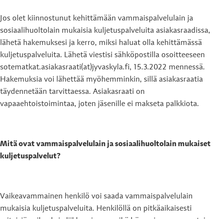
Jos olet kiinnostunut kehittämään vammaispalvelulain ja
sosiaalihuoltolain mukaisia kuljetuspalveluita asiakasraadissa,
lähetä hakemuksesi ja kerro, miksi haluat olla kehittämässä
kuljetuspalveluita. Lähetä viestisi sähköpostilla osoitteeseen
sotematkat.asiakasraati(at)jyvaskyla.fi, 15.3.2022 mennessä.
Hakemuksia voi lähettää myöhemminkin, sillä asiakasraatia
täydennetään tarvittaessa. Asiakasraati on
vapaaehtoistoimintaa, joten jäsenille ei makseta palkkiota.
Mitä ovat vammaispalvelulain ja sosiaalihuoltolain mukaiset
kuljetuspalvelut?
Vaikeavammainen henkilö voi saada vammaispalvelulain
mukaisia kuljetuspalveluita. Henkilöllä on pitkäaikaisesti