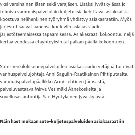
yksi varsinainen jäsen sekä varajäsen. Lisäksi Jyväskylässä jo
toimiva vammaispalvelulain kuljetuksia kehittävä, asiakkaista
koostuva nelihenkinen työryhmä yhdistyy asiakasraatiin. Myös
järjestöt saavat äänensä kuuluviin asiakasraadin
järjestöteemaisessa tapaamisessa. Asiakasraati kokoontuu neljä
kertaa vuodessa etäyhteyksin tai paikan päällä kokoontuen.
Sote-henkilöliikennepalveluiden asiakasraadin vetäjinä toimivat
vanhuspalvelujohtaja Anni Sagulin-Raatikainen Pihtiputaalta,
vammaispalvelupäällikkö Armi Lehtinen Jämsästä,
palveluvastaava Mirva Vesimäki Äänekoskelta ja
sovellusasiantuntija Sari Hyötyläinen Jyväskylästä.
Näin haet mukaan sote-kuljetuspalveluiden asiakasraatiin