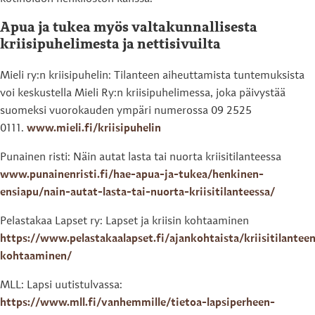
Apua ja tukea myös valtakunnallisesta
kriisipuhelimesta ja nettisivuilta
Mieli ry:n kriisipuhelin: Tilanteen aiheuttamista tuntemuksista
voi keskustella Mieli Ry:n kriisipuhelimessa, joka päivystää
suomeksi vuorokauden ympäri numerossa 09 2525
0111.
www.mieli.fi/kriisipuhelin
Punainen risti: Näin autat lasta tai nuorta kriisitilanteessa
www.punainenristi.fi/hae-apua-ja-tukea/henkinen-
ensiapu/nain-autat-lasta-tai-nuorta-kriisitilanteessa/
Pelastakaa Lapset ry: Lapset ja kriisin kohtaaminen
https://www.pelastakaalapset.fi/ajankohtaista/kriisitilantee
kohtaaminen/
MLL: Lapsi uutistulvassa:
https://www.mll.fi/vanhemmille/tietoa-lapsiperheen-