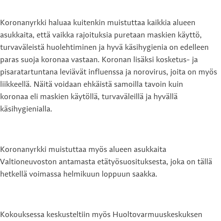
Koronanyrkki haluaa kuitenkin muistuttaa kaikkia alueen
asukkaita, että vaikka rajoituksia puretaan maskien käyttö,
turvaväleistä huolehtiminen ja hyvä käsihygienia on edelleen
paras suoja koronaa vastaan. Koronan lisäksi kosketus- ja
pisaratartuntana leviävät influenssa ja norovirus, joita on myös
liikkeellä. Näitä voidaan ehkäistä samoilla tavoin kuin
koronaa eli maskien käytöllä, turvaväleillä ja hyvällä
käsihygienialla.
Koronanyrkki muistuttaa myös alueen asukkaita
Valtioneuvoston antamasta etätyösuosituksesta, joka on tällä
hetkellä voimassa helmikuun loppuun saakka.
Kokouksessa keskusteltiin myös Huoltovarmuuskeskuksen