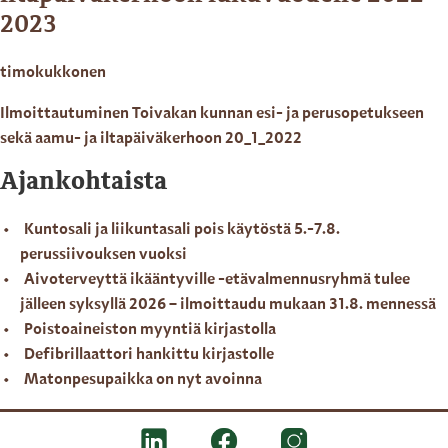
2023
timokukkonen
Ilmoittautuminen Toivakan kunnan esi- ja perusopetukseen
sekä aamu- ja iltapäiväkerhoon 20_1_2022
Ajankohtaista
Kuntosali ja liikuntasali pois käytöstä 5.-7.8.
perussiivouksen vuoksi
Aivoterveyttä ikääntyville -etävalmennusryhmä tulee
jälleen syksyllä 2026 – ilmoittaudu mukaan 31.8. mennessä
Poistoaineiston myyntiä kirjastolla
Defibrillaattori hankittu kirjastolle
Matonpesupaikka on nyt avoinna