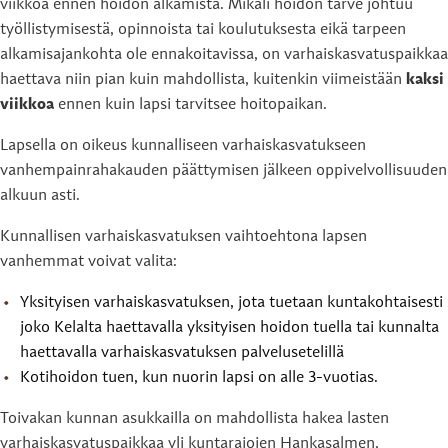
viikkoa ennen hoidon alkamista. Mikäli hoidon tarve johtuu
työllistymisestä, opinnoista tai koulutuksesta eikä tarpeen
alkamisajankohta ole ennakoitavissa, on varhaiskasvatuspaikkaa
haettava niin pian kuin mahdollista, kuitenkin viimeistään
kaksi
viikkoa
ennen kuin lapsi tarvitsee hoitopaikan.
Lapsella on oikeus kunnalliseen varhaiskasvatukseen
vanhempainrahakauden päättymisen jälkeen oppivelvollisuuden
alkuun asti.
Kunnallisen varhaiskasvatuksen vaihtoehtona lapsen
vanhemmat voivat valita:
Yksityisen varhaiskasvatuksen, jota tuetaan kuntakohtaisesti
joko Kelalta haettavalla yksityisen hoidon tuella tai kunnalta
haettavalla varhaiskasvatuksen palvelusetelillä
Kotihoidon tuen, kun nuorin lapsi on alle 3-vuotias.
Toivakan kunnan asukkailla on mahdollista hakea lasten
varhaiskasvatuspaikkaa yli kuntarajojen Hankasalmen,