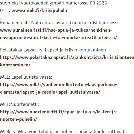
suomeksi vuorokauden ympäri numerossa 09 2525
0111.
www.mieli.fi/kriisipuhelin
Punainen risti: Näin autat lasta tai nuorta kriisitilanteessa
www.punainenristi.fi/hae-apua-ja-tukea/henkinen-
ensiapu/nain-autat-lasta-tai-nuorta-kriisitilanteessa/
Pelastakaa Lapset ry: Lapset ja kriisin kohtaaminen
https://www.pelastakaalapset.fi/ajankohtaista/kriisitilantee
kohtaaminen/
MLL: Lapsi uutistulvassa:
https://www.mll.fi/vanhemmille/tietoa-lapsiperheen-
elamasta/lapset-ja-media/lapsi-uutistulvassa/
MLL:Nuortennetti:
https://www.nuortennetti.fi/apua-ja-tukea/lasten-ja-
nuorten-puhelin/
Mieli ry: Mitä voin tehdä, jos puheet sodasta huolestuttavat