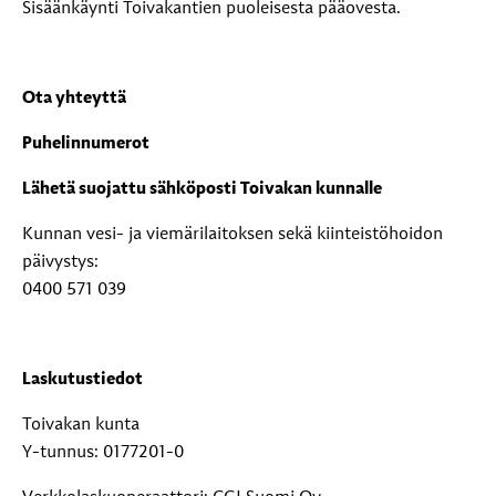
Sisäänkäynti Toivakantien puoleisesta pääovesta.
Ota yhteyttä
Puhelinnumerot
Lähetä suojattu sähköposti Toivakan kunnalle
Kunnan vesi- ja viemärilaitoksen sekä kiinteistöhoidon
päivystys:
0400 571 039
Laskutustiedot
Toivakan kunta
Y-tunnus: 0177201-0