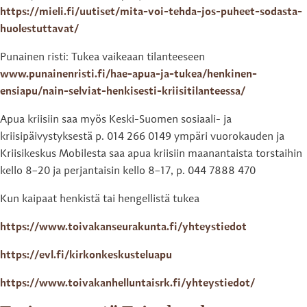
https://mieli.fi/uutiset/mita-voi-tehda-jos-puheet-sodasta-
huolestuttavat/
Punainen risti: Tukea vaikeaan tilanteeseen
www.punainenristi.fi/hae-apua-ja-tukea/henkinen-
ensiapu/nain-selviat-henkisesti-kriisitilanteessa/
Apua kriisiin saa myös Keski-Suomen sosiaali- ja
kriisipäivystyksestä p. 014 266 0149 ympäri vuorokauden ja
Kriisikeskus Mobilesta saa apua kriisiin maanantaista torstaihin
kello 8–20 ja perjantaisin kello 8–17, p. 044 7888 470
Kun kaipaat henkistä tai hengellistä tukea
https://www.toivakanseurakunta.fi/yhteystiedot
https://evl.fi/kirkonkeskusteluapu
https://www.toivakanhelluntaisrk.fi/yhteystiedot/