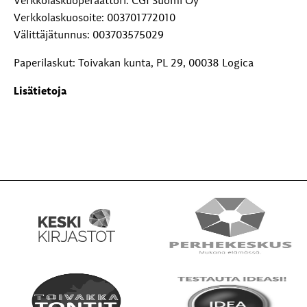
Verkkolaskuoperaattori: CGI Suomi Oy
Verkkolaskuosoite: 003701772010
Välittäjätunnus: 003703575029
Paperilaskut: Toivakan kunta, PL 29, 00038 Logica
Lisätietoja