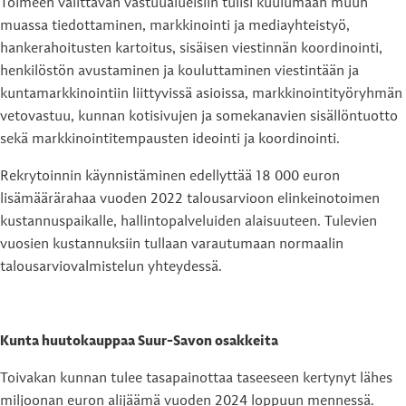
Toimeen valittavan vastuualueisiin tulisi kuulumaan muun
muassa tiedottaminen, markkinointi ja mediayhteistyö,
hankerahoitusten kartoitus, sisäisen viestinnän koordinointi,
henkilöstön avustaminen ja kouluttaminen viestintään ja
kuntamarkkinointiin liittyvissä asioissa, markkinointityöryhmän
vetovastuu, kunnan kotisivujen ja somekanavien sisällöntuotto
sekä markkinointitempausten ideointi ja koordinointi.
Rekrytoinnin käynnistäminen edellyttää 18 000 euron
lisämäärärahaa vuoden 2022 talousarvioon elinkeinotoimen
kustannuspaikalle, hallintopalveluiden alaisuuteen. Tulevien
vuosien kustannuksiin tullaan varautumaan normaalin
talousarviovalmistelun yhteydessä.
Kunta huutokauppaa Suur-Savon osakkeita
Toivakan kunnan tulee tasapainottaa taseeseen kertynyt lähes
miljoonan euron alijäämä vuoden 2024 loppuun mennessä.