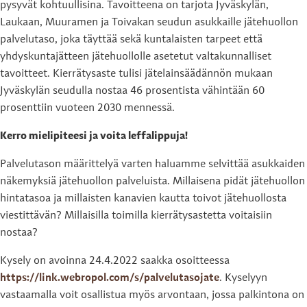
pysyvät kohtuullisina. Tavoitteena on tarjota Jyväskylän,
Laukaan, Muuramen ja Toivakan seudun asukkaille jätehuollon
palvelutaso, joka täyttää sekä kuntalaisten tarpeet että
yhdyskuntajätteen jätehuollolle asetetut valtakunnalliset
tavoitteet. Kierrätysaste tulisi jätelainsäädännön mukaan
Jyväskylän seudulla nostaa 46 prosentista vähintään 60
prosenttiin vuoteen 2030 mennessä.
Kerro mielipiteesi ja voita leffalippuja!
Palvelutason määrittelyä varten haluamme selvittää asukkaiden
näkemyksiä jätehuollon palveluista. Millaisena pidät jätehuollon
hintatasoa ja millaisten kanavien kautta toivot jätehuollosta
viestittävän? Millaisilla toimilla kierrätysastetta voitaisiin
nostaa?
Kysely on avoinna 24.4.2022 saakka osoitteessa
https://link.webropol.com/s/palvelutasojate
. Kyselyyn
vastaamalla voit osallistua myös arvontaan, jossa palkintona on