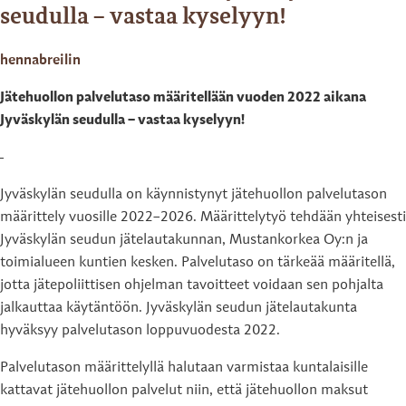
seudulla – vastaa kyselyyn!
hennabreilin
Jätehuollon palvelutaso määritellään vuoden 2022 aikana
Jyväskylän seudulla – vastaa kyselyyn!
Jyväskylän seudulla on käynnistynyt jätehuollon palvelutason
määrittely vuosille 2022–2026. Määrittelytyö tehdään yhteisesti
Jyväskylän seudun jätelautakunnan, Mustankorkea Oy:n ja
toimialueen kuntien kesken. Palvelutaso on tärkeää määritellä,
jotta jätepoliittisen ohjelman tavoitteet voidaan sen pohjalta
jalkauttaa käytäntöön. Jyväskylän seudun jätelautakunta
hyväksyy palvelutason loppuvuodesta 2022.
Palvelutason määrittelyllä halutaan varmistaa kuntalaisille
kattavat jätehuollon palvelut niin, että jätehuollon maksut