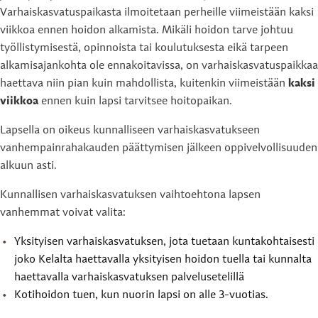
Varhaiskasvatuspaikasta ilmoitetaan perheille viimeistään kaksi
viikkoa ennen hoidon alkamista. Mikäli hoidon tarve johtuu
työllistymisestä, opinnoista tai koulutuksesta eikä tarpeen
alkamisajankohta ole ennakoitavissa, on varhaiskasvatuspaikkaa
haettava niin pian kuin mahdollista, kuitenkin viimeistään
kaksi
viikkoa
ennen kuin lapsi tarvitsee hoitopaikan.
Lapsella on oikeus kunnalliseen varhaiskasvatukseen
vanhempainrahakauden päättymisen jälkeen oppivelvollisuuden
alkuun asti.
Kunnallisen varhaiskasvatuksen vaihtoehtona lapsen
vanhemmat voivat valita:
Yksityisen varhaiskasvatuksen, jota tuetaan kuntakohtaisesti
joko Kelalta haettavalla yksityisen hoidon tuella tai kunnalta
haettavalla varhaiskasvatuksen palvelusetelillä
Kotihoidon tuen, kun nuorin lapsi on alle 3-vuotias.