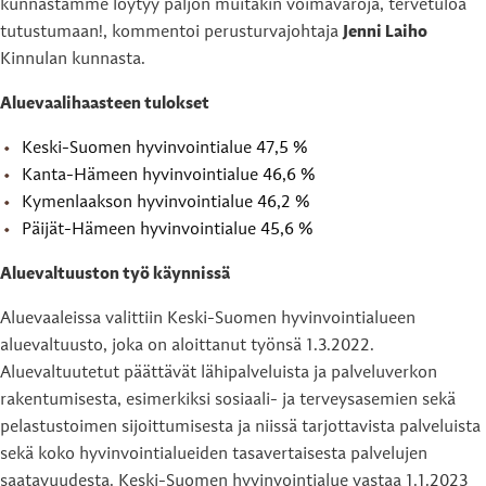
kunnastamme löytyy paljon muitakin voimavaroja, tervetuloa
tutustumaan!, kommentoi perusturvajohtaja
Jenni Laiho
Kinnulan kunnasta.
Aluevaalihaasteen tulokset
Keski-Suomen hyvinvointialue 47,5 %
Kanta-Hämeen hyvinvointialue 46,6 %
Kymenlaakson hyvinvointialue 46,2 %
Päijät-Hämeen hyvinvointialue 45,6 %
Aluevaltuuston työ käynnissä
Aluevaaleissa valittiin Keski-Suomen hyvinvointialueen
aluevaltuusto, joka on aloittanut työnsä 1.3.2022.
Aluevaltuutetut päättävät lähipalveluista ja palveluverkon
rakentumisesta, esimerkiksi sosiaali- ja terveysasemien sekä
pelastustoimen sijoittumisesta ja niissä tarjottavista palveluista
sekä koko hyvinvointialueiden tasavertaisesta palvelujen
saatavuudesta. Keski-Suomen hyvinvointialue vastaa 1.1.2023