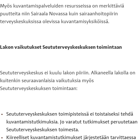
Myös kuvantamispalveluiden resursseissa on merkittäviä
puutteita niin Sairaala Novassa kuin sairaanhoitopiirin
terveyskeskuksissa olevissa kuvantamisyksiköissä.
Lakon vaikutukset Seututerveyskeskuksen toimintaan
Seututerveyskeskus ei kuulu lakon piiriin. Alkaneella lakolla on
kuitenkin seuraavanlaisia vaikutuksia myös
Seututerveyskeskuksen toimintaan:
Seututerveyskeskuksen toimipisteissä ei toistaiseksi tehdä
kuvantamistutkimuksia. Jo varatut tutkimukset peruutetaan
Seututerveyskeskuksen toimesta.
Kiireelliset kuvantamistutkimukset järjestetään tarvittaessa