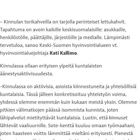
– Kinnulan torikahveilla on tarjolla perinteiset lettukahvit.
Tapahtuma on avoin kaikille keskisuomalaisille: asukkaille,
henkilöstölle, päättäjille, järjestöille ja medialle. Lämpimästi
tervetuloa, sanoo Keski-Suomen hyvinvointialueen vt.
hyvinvointialuejohtaja
Kati Kallimo
.
Kinnulassa ollaan erityisen ylpeitä kuntalaisten
äänestysaktiivisuudesta.
-Kinnulassa on aktiivisia, asioista kiinnostuneita ja yhteisöllisiä
kuntalaisia. Tässä jälleen konkretisoituu yhteistyön voima,
yhdessä olemme enemmän kuin kukaan meistä yksin. Olemme
pitkien välimatkojen päässä isommista kunnista, joten
lähipalvelut mietityttävät kuntalaisia. Luotin, että
kinnuset
lähtevät vaaliuurnille. Sote-kenttä kuuluu omaan työmaahani,
joten haasteen voitto lämmittää mieltäni erityisesti. Pienestä