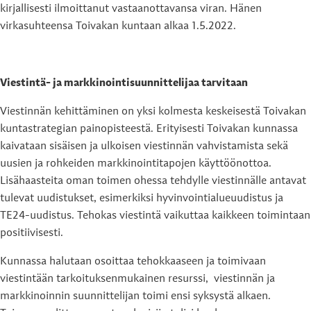
kirjallisesti ilmoittanut vastaanottavansa viran. Hänen
virkasuhteensa Toivakan kuntaan alkaa 1.5.2022.
Viestintä- ja markkinointisuunnittelijaa tarvitaan
Viestinnän kehittäminen on yksi kolmesta keskeisestä Toivakan
kuntastrategian painopisteestä. Erityisesti Toivakan kunnassa
kaivataan sisäisen ja ulkoisen viestinnän vahvistamista sekä
uusien ja rohkeiden markkinointitapojen käyttöönottoa.
Lisähaasteita oman toimen ohessa tehdylle viestinnälle antavat
tulevat uudistukset, esimerkiksi hyvinvointialueuudistus ja
TE24-uudistus. Tehokas viestintä vaikuttaa kaikkeen toimintaan
positiivisesti.
Kunnassa halutaan osoittaa tehokkaaseen ja toimivaan
viestintään tarkoituksenmukainen resurssi, viestinnän ja
markkinoinnin suunnittelijan toimi ensi syksystä alkaen.