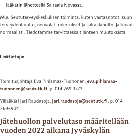
lääkärin lähetteellä Sairaala Novassa.
Muu Seututerveyskeskuksen toiminta, kuten vastaanotot, suun
terveydenhuolto, neuvolat, rokotukset ja sairaalahoito, jatkuvat
normaalisti. Tiedotamme tarvittaessa tilanteen muutoksista.
Lisätietoja:
Toimitusjohtaja Eva Pihlamaa-Tuononen,
eva.pihlamaa-
tuononen@seututk.fi
, p. 014 269 3772
Ylilääkäri Jari Raudasoja,
jari.raudasoja@seututk.fi
, p. 014
2695904
Jätehuollon palvelutaso määritellään
vuoden 2022 aikana Jyväskylän