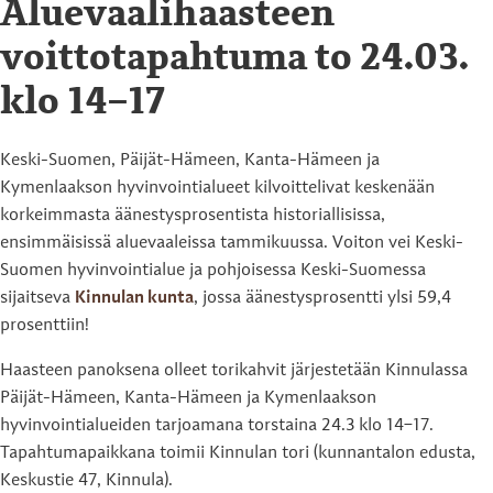
Aluevaalihaasteen
voittotapahtuma to 24.03.
klo 14−17
Keski-Suomen, Päijät-Hämeen, Kanta-Hämeen ja
Kymenlaakson hyvinvointialueet kilvoittelivat keskenään
korkeimmasta äänestysprosentista historiallisissa,
ensimmäisissä aluevaaleissa tammikuussa. Voiton vei Keski-
Suomen hyvinvointialue ja pohjoisessa Keski-Suomessa
sijaitseva
Kinnulan kunta
, jossa äänestysprosentti ylsi 59,4
prosenttiin!
Haasteen panoksena olleet torikahvit järjestetään Kinnulassa
Päijät-Hämeen, Kanta-Hämeen ja Kymenlaakson
hyvinvointialueiden tarjoamana torstaina 24.3 klo 14−17.
Tapahtumapaikkana toimii Kinnulan tori (kunnantalon edusta,
Keskustie 47, Kinnula).