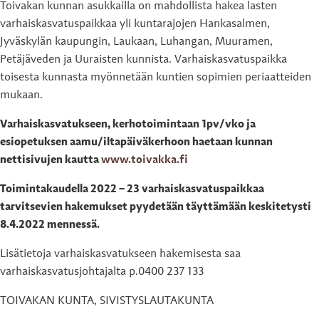
Toivakan kunnan asukkailla on mahdollista hakea lasten
varhaiskasvatuspaikkaa yli kuntarajojen Hankasalmen,
Jyväskylän kaupungin, Laukaan, Luhangan, Muuramen,
Petäjäveden ja Uuraisten kunnista. Varhaiskasvatuspaikka
toisesta kunnasta myönnetään kuntien sopimien periaatteiden
mukaan.
Varhaiskasvatukseen, kerhotoimintaan 1pv/vko ja
esiopetuksen aamu/iltapäiväkerhoon haetaan kunnan
nettisivujen kautta
www.toivakka.fi
Toimintakaudella 2022 – 23 varhaiskasvatuspaikkaa
tarvitsevien hakemukset pyydetään täyttämään keskitetysti
8.4.2022 mennessä.
Lisätietoja varhaiskasvatukseen hakemisesta saa
varhaiskasvatusjohtajalta p.0400 237 133
TOIVAKAN KUNTA, SIVISTYSLAUTAKUNTA