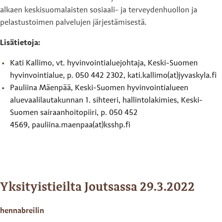
alkaen keskisuomalaisten sosiaali- ja terveydenhuollon ja
pelastustoimen palvelujen järjestämisestä.
Lisätietoja:
Kati Kallimo, vt. hyvinvointialuejohtaja, Keski-Suomen
hyvinvointialue, p. 050 442 2302, kati.kallimo(at)jyvaskyla.fi
Pauliina Mäenpää, Keski-Suomen hyvinvointialueen
aluevaalilautakunnan 1. sihteeri, hallintolakimies, Keski-
Suomen sairaanhoitopiiri, p. 050 452
4569, pauliina.maenpaa(at)ksshp.fi
Yksityistieilta Joutsassa 29.3.2022
hennabreilin