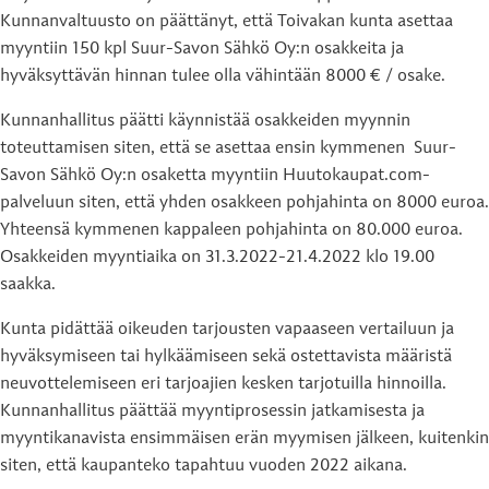
Kunnanvaltuusto on päättänyt, että Toivakan kunta asettaa
myyntiin 150 kpl Suur-Savon Sähkö Oy:n osakkeita ja
hyväksyttävän hinnan tulee olla vähintään 8000 € / osake.
Kunnanhallitus päätti käynnistää osakkeiden myynnin
toteuttamisen siten, että se asettaa ensin kymmenen Suur-
Savon Sähkö Oy:n osaketta myyntiin Huutokaupat.com-
palveluun siten, että yhden osakkeen pohjahinta on 8000 euroa.
Yhteensä kymmenen kappaleen pohjahinta on 80.000 euroa.
Osakkeiden myyntiaika on 31.3.2022-21.4.2022 klo 19.00
saakka.
Kunta pidättää oikeuden tarjousten vapaaseen vertailuun ja
hyväksymiseen tai hylkäämiseen sekä ostettavista määristä
neuvottelemiseen eri tarjoajien kesken tarjotuilla hinnoilla.
Kunnanhallitus päättää myyntiprosessin jatkamisesta ja
myyntikanavista ensimmäisen erän myymisen jälkeen, kuitenkin
siten, että kaupanteko tapahtuu vuoden 2022 aikana.