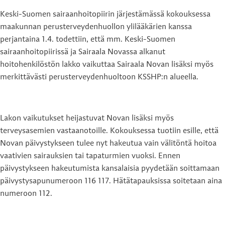
Keski-Suomen sairaanhoitopiirin järjestämässä kokouksessa
maakunnan perusterveydenhuollon ylilääkärien kanssa
perjantaina 1.4. todettiin, että mm. Keski-Suomen
sairaanhoitopiirissä ja Sairaala Novassa alkanut
hoitohenkilöstön lakko vaikuttaa Sairaala Novan lisäksi myös
merkittävästi perusterveydenhuoltoon KSSHP:n alueella.
Lakon vaikutukset heijastuvat Novan lisäksi myös
terveysasemien vastaanotoille. Kokouksessa tuotiin esille, että
Novan päivystykseen tulee nyt hakeutua vain välitöntä hoitoa
vaativien sairauksien tai tapaturmien vuoksi. Ennen
päivystykseen hakeutumista kansalaisia pyydetään soittamaan
päivystysapunumeroon 116 117. Hätätapauksissa soitetaan aina
numeroon 112.