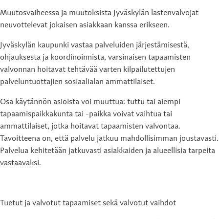
Muutosvaiheessa ja muutoksista Jyväskylän lastenvalvojat
neuvottelevat jokaisen asiakkaan kanssa erikseen.
Jyväskylän kaupunki vastaa palveluiden järjestämisestä,
ohjauksesta ja koordinoinnista, varsinaisen tapaamisten
valvonnan hoitavat tehtävää varten kilpailutettujen
palveluntuottajien sosiaalialan ammattilaiset.
Osa käytännön asioista voi muuttua: tuttu tai aiempi
tapaamispaikkakunta tai -paikka voivat vaihtua tai
ammattilaiset, jotka hoitavat tapaamisten valvontaa.
Tavoitteena on, että palvelu jatkuu mahdollisimman joustavasti.
Palvelua kehitetään jatkuvasti asiakkaiden ja alueellisia tarpeita
vastaavaksi.
Tuetut ja valvotut tapaamiset sekä valvotut vaihdot