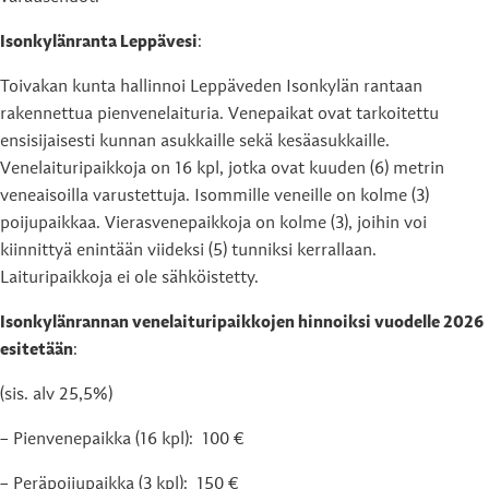
Isonkylänranta Leppävesi
:
Toivakan kunta hallinnoi Leppäveden Isonkylän rantaan
rakennettua pienvenelaituria. Venepaikat ovat tarkoitettu
ensisijaisesti kunnan asukkaille sekä kesäasukkaille.
Venelaituripaikkoja on 16 kpl, jotka ovat kuuden (6) metrin
veneaisoilla varustettuja. Isommille veneille on kolme (3)
poijupaikkaa. Vierasvenepaikkoja on kolme (3), joihin voi
kiinnittyä enintään viideksi (5) tunniksi kerrallaan.
Laituripaikkoja ei ole sähköistetty.
Isonkylänrannan venelaituripaikkojen hinnoiksi vuodelle 2026
esitetään
:
(sis. alv 25,5%)
– Pienvenepaikka (16 kpl): 100 €
– Peräpoijupaikka (3 kpl): 150 €