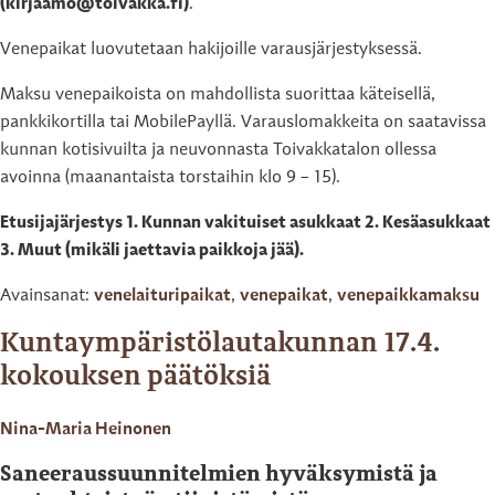
(kirjaamo@toivakka.fi)
.
Venepaikat luovutetaan hakijoille varausjärjestyksessä.
Maksu venepaikoista on mahdollista suorittaa käteisellä,
pankkikortilla tai MobilePayllä. Varauslomakkeita on saatavissa
kunnan kotisivuilta ja neuvonnasta Toivakkatalon ollessa
avoinna (maanantaista torstaihin klo 9 – 15).
Etusijajärjestys 1. Kunnan vakituiset asukkaat 2. Kesäasukkaat
3. Muut (mikäli jaettavia paikkoja jää).
Avainsanat:
venelaituripaikat
,
venepaikat
,
venepaikkamaksu
Kuntaympäristölautakunnan 17.4.
kokouksen päätöksiä
Nina-Maria Heinonen
Saneeraussuunnitelmien hyväksymistä ja