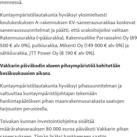
mennessä.
Kuntaympäristölautakunta hyväksyi yksimielisesti
koulukeskuksen A-rakennuksen KV-saneerausurakkaa koskevat
saneeraussuunnitelmat ja päätti, että urakoitsijoiksi valitaan
Rakennusurakka (=pääurakka), Rakennusliike Porrassalmi Oy (89
500 € alv 0%), putkiurakka, Mikenti Oy (149 000 € alv 0%) ja
sähköurakka, JTT Power Oy (8 190 € alv 0%).
Vakkarin päiväkodin alueen pihaympäristöä kehitetään
kesäkuukausien aikana
Kuntaympäristölautakunta hyväksyi pihasuunnitelman ja
valtuuttaa kuntaympäristöjohtajan tekemään
hankintapäätöksen pihan maanrakennusurakasta saatujen
tarjousten perusteella.
Toivakan kunnan investointiohjelma sisältää
määrärahavarauksen 80 000 euroa päiväkoti Vakkarin pihan