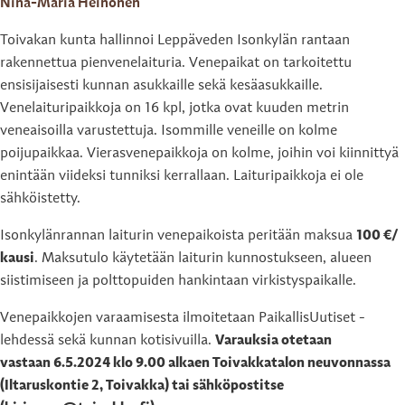
Nina-Maria Heinonen
Toivakan kunta hallinnoi Leppäveden Isonkylän rantaan
rakennettua pienvenelaituria. Venepaikat on tarkoitettu
ensisijaisesti kunnan asukkaille sekä kesäasukkaille.
Venelaituripaikkoja on 16 kpl, jotka ovat kuuden metrin
veneaisoilla varustettuja. Isommille veneille on kolme
poijupaikkaa. Vierasvenepaikkoja on kolme, joihin voi kiinnittyä
enintään viideksi tunniksi kerrallaan. Laituripaikkoja ei ole
sähköistetty.
Isonkylänrannan laiturin venepaikoista peritään maksua
100 €/
kausi
. Maksutulo käytetään laiturin kunnostukseen, alueen
siistimiseen ja polttopuiden hankintaan virkistyspaikalle.
Venepaikkojen varaamisesta ilmoitetaan PaikallisUutiset -
lehdessä sekä kunnan kotisivuilla.
Varauksia otetaan
vastaan 6.5.2024 klo 9.00 alkaen Toivakkatalon neuvonnassa
(Iltaruskontie 2, Toivakka) tai sähköpostitse