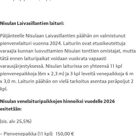
Nisulan Laivasillantien laituri:
Päijänteelle Nisulaan Laivasillantien päähän on valmistunut
pienvenelaituri vuonna 2024. Laituriin ovat etuoikeutettuja
varaajia kunnan luovuttamien Nisulan tonttien omistajat, mutta
tätä ennen laituripaikat voidaan vuokrata vapaasti
varausjärjestyksessä. Nisulan laiturissa on yhteensä 11 kpl
pienvenepaikkoja (6m x 2,3 m) ja 3 kpl leveitä venepaikkoja 6 m
x 3,0 m. Laiturin päähän on vielä tarkoitus asentaa peräpoijut 2
kpl.
Nisulan venelaituripaikkojen hinnoiksi vuodelle 2026
esitetään:
(sis. alv 25,5%)
– Pienvenepaikka (11 kpl): 150,00 €