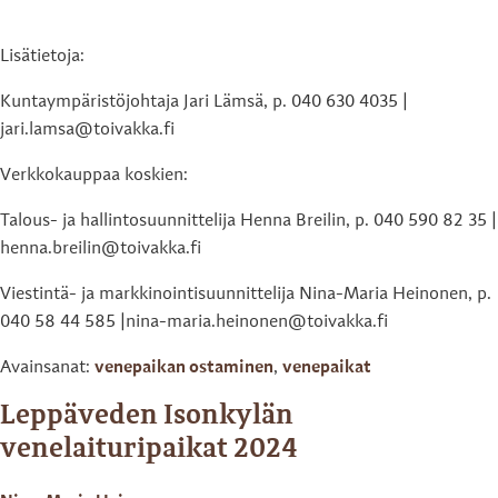
Lisätietoja:
Kuntaympäristöjohtaja Jari Lämsä, p. 040 630 4035 |
jari.lamsa@toivakka.fi
Verkkokauppaa koskien:
Talous- ja hallintosuunnittelija Henna Breilin, p. 040 590 82 35 |
henna.breilin@toivakka.fi
Viestintä- ja markkinointisuunnittelija Nina-Maria Heinonen, p.
040 58 44 585 |nina-maria.heinonen@toivakka.fi
Avainsanat:
venepaikan ostaminen
,
venepaikat
Leppäveden Isonkylän
venelaituripaikat 2024