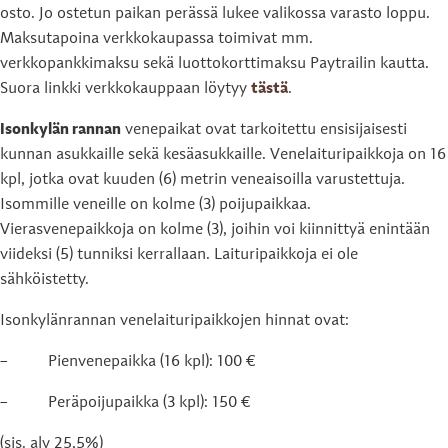
osto. Jo ostetun paikan perässä lukee valikossa varasto loppu.
Maksutapoina verkkokaupassa toimivat mm.
verkkopankkimaksu sekä luottokorttimaksu Paytrailin kautta.
Suora linkki verkkokauppaan löytyy
tästä
.
Isonkylän rannan
venepaikat ovat tarkoitettu ensisijaisesti
kunnan asukkaille sekä kesäasukkaille. Venelaituripaikkoja on 16
kpl, jotka ovat kuuden (6) metrin veneaisoilla varustettuja.
Isommille veneille on kolme (3) poijupaikkaa.
Vierasvenepaikkoja on kolme (3), joihin voi kiinnittyä enintään
viideksi (5) tunniksi kerrallaan. Laituripaikkoja ei ole
sähköistetty.
Isonkylänrannan venelaituripaikkojen hinnat ovat:
– Pienvenepaikka (16 kpl): 100 €
– Peräpoijupaikka (3 kpl): 150 €
(sis. alv 25,5%)