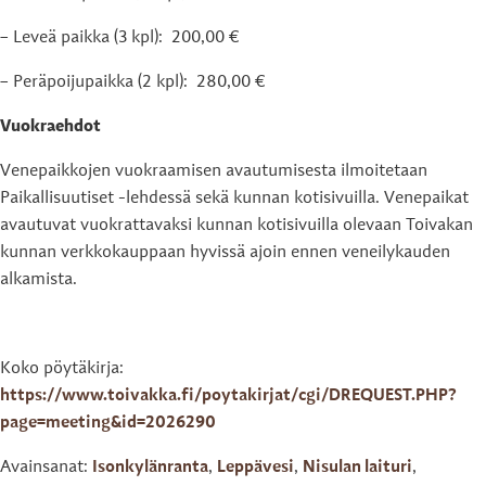
– Leveä paikka (3 kpl): 200,00 €
– Peräpoijupaikka (2 kpl): 280,00 €
Vuokraehdot
Venepaikkojen vuokraamisen avautumisesta ilmoitetaan
Paikallisuutiset -lehdessä sekä kunnan kotisivuilla. Venepaikat
avautuvat vuokrattavaksi kunnan kotisivuilla olevaan Toivakan
kunnan verkkokauppaan hyvissä ajoin ennen veneilykauden
alkamista.
Koko pöytäkirja:
https://www.toivakka.fi/poytakirjat/cgi/DREQUEST.PHP?
page=meeting&id=2026290
Avainsanat:
Isonkylänranta
,
Leppävesi
,
Nisulan laituri
,