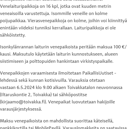
Venelaituripaikkoja on 16 kpl, jotka ovat kuuden metrin
veneaisoilla varustettuja. Isommille veneille on kolme
poijupaikkaa. Vierasvenepaikkoja on kolme, joihin voi kiinnittyä
enintään viideksi tunniksi kerrallaan. Laituripaikkoja ei ole
sähköistetty.
Isonkylänrannan laiturin venepaikoista peritään maksua 100 €/
kausi. Maksutulo käytetään laiturin kunnostukseen, alueen
siistimiseen ja polttopuiden hankintaan virkistyspaikalle.
Venepaikkojen varaamisesta ilmoitetaan PaikallisUutiset -
lehdessä sekä kunnan kotisivuilla. Varauksia otetaan
vastaan 6.5.2024 klo 9.00 alkaen Toivakkatalon neuvonnassa
(Iltaruskontie 2, Toivakka) tai sähköpostitse
(kirjaamo@toivakka.fi). Venepaikat luovutetaan hakijoille
varausjärjestyksessä.
Maksu venepaikoista on mahdollista suorittaa käteisellä,
pankkikortilla tai MobilePayllä. Varauslomakkeita on saatavissa