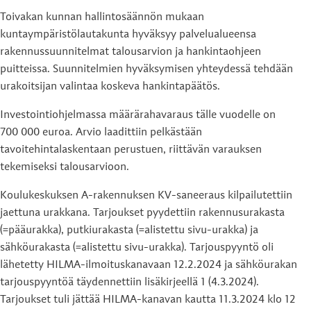
Toivakan kunnan hallintosäännön mukaan
kuntaympäristölautakunta hyväksyy palvelualueensa
rakennussuunnitelmat talousarvion ja hankintaohjeen
puitteissa. Suunnitelmien hyväksymisen yhteydessä tehdään
urakoitsijan valintaa koskeva hankintapäätös.
Investointiohjelmassa määrärahavaraus tälle vuodelle on
700 000 euroa. Arvio laadittiin pelkästään
tavoitehintalaskentaan perustuen, riittävän varauksen
tekemiseksi talousarvioon.
Koulukeskuksen A-rakennuksen KV-saneeraus kilpailutettiin
jaettuna urakkana. Tarjoukset pyydettiin rakennusurakasta
(=pääurakka), putkiurakasta (=alistettu sivu-urakka) ja
sähköurakasta (=alistettu sivu-urakka). Tarjouspyyntö oli
lähetetty HILMA-ilmoituskanavaan 12.2.2024 ja sähköurakan
tarjouspyyntöä täydennettiin lisäkirjeellä 1 (4.3.2024).
Tarjoukset tuli jättää HILMA-kanavan kautta 11.3.2024 klo 12