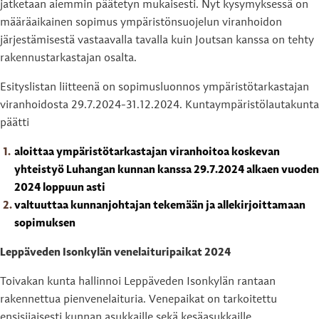
jatketaan aiemmin päätetyn mukaisesti. Nyt kysymyksessä on
määräaikainen sopimus ympäristönsuojelun viranhoidon
järjestämisestä vastaavalla tavalla kuin Joutsan kanssa on tehty
rakennustarkastajan osalta.
Esityslistan liitteenä on sopimusluonnos ympäristötarkastajan
viranhoidosta 29.7.2024-31.12.2024. Kuntaympäristölautakunta
päätti
aloittaa ympäristötarkastajan viranhoitoa koskevan
yhteistyö Luhangan kunnan kanssa 29.7.2024 alkaen vuoden
2024 loppuun asti
valtuuttaa kunnanjohtajan tekemään ja allekirjoittamaan
sopimuksen
Leppäveden Isonkylän venelaituripaikat 2024
Toivakan kunta hallinnoi Leppäveden Isonkylän rantaan
rakennettua pienvenelaituria. Venepaikat on tarkoitettu
ensisijaisesti kunnan asukkaille sekä kesäasukkaille.