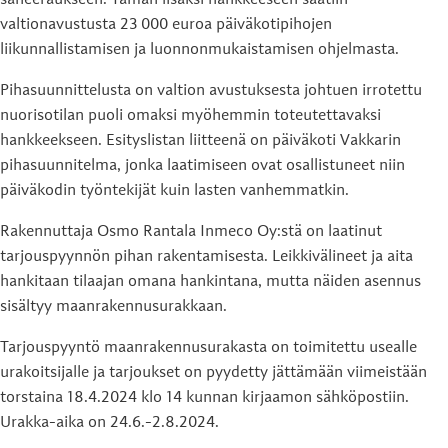
saneeraukseen. Tämän lisäksi hankkeeseen saatiin
valtionavustusta 23 000 euroa päiväkotipihojen
liikunnallistamisen ja luonnonmukaistamisen ohjelmasta.
Pihasuunnittelusta on valtion avustuksesta johtuen irrotettu
nuorisotilan puoli omaksi myöhemmin toteutettavaksi
hankkeekseen. Esityslistan liitteenä on päiväkoti Vakkarin
pihasuunnitelma, jonka laatimiseen ovat osallistuneet niin
päiväkodin työntekijät kuin lasten vanhemmatkin.
Rakennuttaja Osmo Rantala Inmeco Oy:stä on laatinut
tarjouspyynnön pihan rakentamisesta. Leikkivälineet ja aita
hankitaan tilaajan omana hankintana, mutta näiden asennus
sisältyy maanrakennusurakkaan.
Tarjouspyyntö maanrakennusurakasta on toimitettu usealle
urakoitsijalle ja tarjoukset on pyydetty jättämään viimeistään
torstaina 18.4.2024 klo 14 kunnan kirjaamon sähköpostiin.
Urakka-aika on 24.6.-2.8.2024.