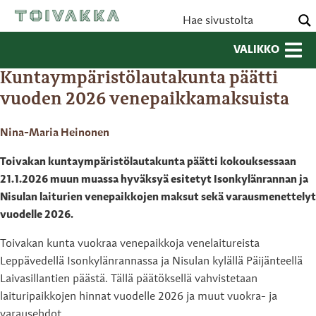
VALIKKO
Kuntaympäristölautakunta päätti
vuoden 2026 venepaikkamaksuista
Nina-Maria Heinonen
Toivakan kuntaympäristölautakunta päätti kokouksessaan
21.1.2026 muun muassa hyväksyä esitetyt Isonkylänrannan ja
Nisulan laiturien venepaikkojen maksut sekä varausmenettelyt
vuodelle 2026.
Toivakan kunta vuokraa venepaikkoja venelaitureista
Leppävedellä Isonkylänrannassa ja Nisulan kylällä Päijänteellä
Laivasillantien päästä. Tällä päätöksellä vahvistetaan
laituripaikkojen hinnat vuodelle 2026 ja muut vuokra- ja
varausehdot.