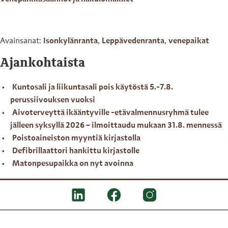
Avainsanat:
Isonkylänranta
,
Leppävedenranta
,
venepaikat
Ajankohtaista
Kuntosali ja liikuntasali pois käytöstä 5.-7.8.
perussiivouksen vuoksi
Aivoterveyttä ikääntyville -etävalmennusryhmä tulee
jälleen syksyllä 2026 – ilmoittaudu mukaan 31.8. mennessä
Poistoaineiston myyntiä kirjastolla
Defibrillaattori hankittu kirjastolle
Matonpesupaikka on nyt avoinna