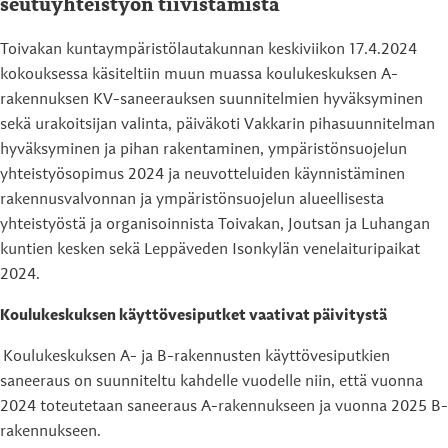
seutuyhteistyön tiivistämistä
Toivakan kuntaympäristölautakunnan keskiviikon 17.4.2024
kokouksessa käsiteltiin muun muassa koulukeskuksen A-
rakennuksen KV-saneerauksen suunnitelmien hyväksyminen
sekä urakoitsijan valinta, päiväkoti Vakkarin pihasuunnitelman
hyväksyminen ja pihan rakentaminen, ympäristönsuojelun
yhteistyösopimus 2024 ja neuvotteluiden käynnistäminen
rakennusvalvonnan ja ympäristönsuojelun alueellisesta
yhteistyöstä ja organisoinnista Toivakan, Joutsan ja Luhangan
kuntien kesken sekä Leppäveden Isonkylän venelaituripaikat
2024.
Koulukeskuksen käyttövesiputket vaativat päivitystä
Koulukeskuksen A- ja B-rakennusten käyttövesiputkien
saneeraus on suunniteltu kahdelle vuodelle niin, että vuonna
2024 toteutetaan saneeraus A-rakennukseen ja vuonna 2025 B-
rakennukseen.