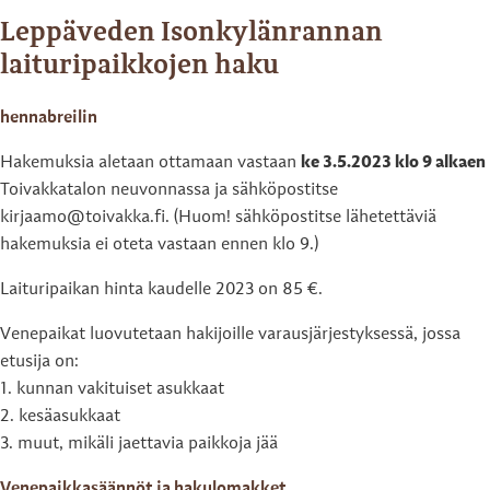
Leppäveden Isonkylänrannan
laituripaikkojen haku
hennabreilin
Hakemuksia aletaan ottamaan vastaan
ke 3.5.2023 klo 9 alkaen
Toivakkatalon neuvonnassa ja sähköpostitse
kirjaamo@toivakka.fi. (Huom! sähköpostitse lähetettäviä
hakemuksia ei oteta vastaan ennen klo 9.)
Laituripaikan hinta kaudelle 2023 on 85 €.
Venepaikat luovutetaan hakijoille varausjärjestyksessä, jossa
etusija on:
1. kunnan vakituiset asukkaat
2. kesäasukkaat
3. muut, mikäli jaettavia paikkoja jää
Venepaikkasäännöt ja hakulomakket