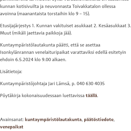
kunnan kotisivuilta ja neuvonnasta Toivakkatalon ollessa
avoinna (maanantaista torstaihin klo 9 – 15).
Etusijajärjestys 1. Kunnan vakituiset asukkaat 2. Kesäasukkaat 3.
Muut (mikäli jaettavia paikkoja jää).
Kuntaympäristölautakunta päätti, että se asettaa
Isonkylänrannan venelaituripaikat varattaviksi edellä esitetyin
ehdoin 6.5.2024 klo 9.00 alkaen.
Lisätietoja:
Kuntaympäristöjohtaja Jari Lämsä, p. 040 630 4035
Pöytäkirja kokonaisuudessaan luettavissa
täällä
.
Avainsanat:
kuntaympäristölautakunta
,
päätöstiedote
,
venepaikat