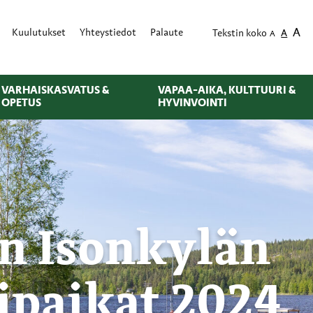
A
Kuulutukset
Yhteystiedot
Palaute
Tekstin koko
A
A
VARHAISKASVATUS &
VAPAA-AIKA, KULTTUURI &
OPETUS
HYVINVOINTI
n Isonkylän
ipaikat 2024