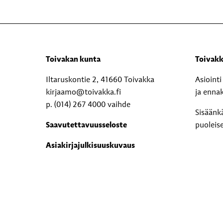
Toivakan kunta
Toivakk
Iltaruskontie 2, 41660 Toivakka
Asioint
kirjaamo@toivakka.fi
ja enna
p. (014) 267 4000 vaihde
Sisäänk
Saavutettavuusseloste
puoleis
Asiakirjajulkisuuskuvaus