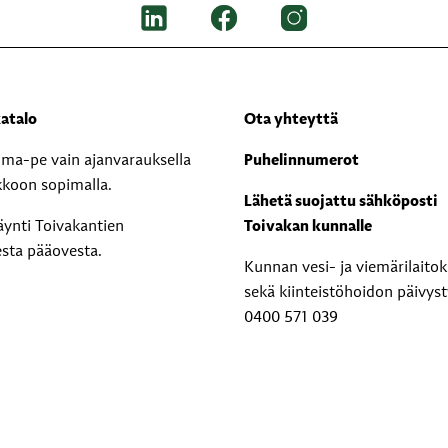
atalo
Ota yhteyttä
i ma-pe vain ajanvarauksella
Puhelinnumerot
kkoon sopimalla.
Lähetä suojattu sähköposti
äynti Toivakantien
Toivakan kunnalle
esta pääovesta.
Kunnan vesi- ja viemärilaito
sekä kiinteistöhoidon päivyst
0400 571 039