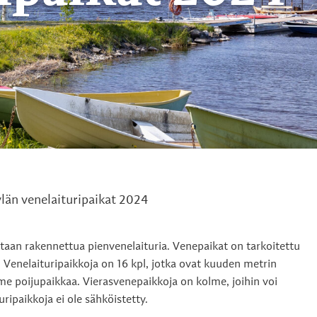
län venelaituripaikat 2024
taan rakennettua pienvenelaituria. Venepaikat on tarkoitettu
e. Venelaituripaikkoja on 16 kpl, jotka ovat kuuden metrin
lme poijupaikkaa. Vierasvenepaikkoja on kolme, joihin voi
uripaikkoja ei ole sähköistetty.