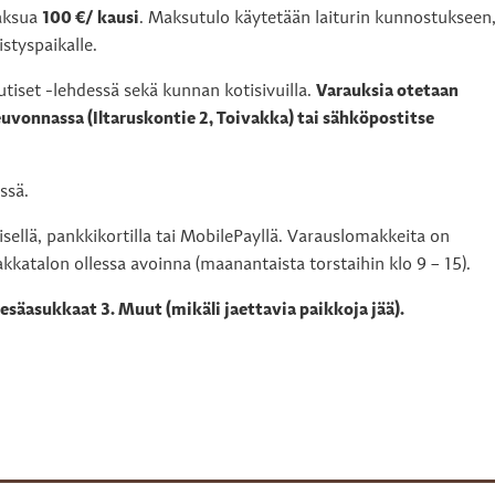
maksua
100 €/ kausi
. Maksutulo käytetään laiturin kunnostukseen
styspaikalle.
tiset -lehdessä sekä kunnan kotisivuilla.
Varauksia otetaan
uvonnassa (Iltaruskontie 2, Toivakka) tai sähköpostitse
ssä.
sellä, pankkikortilla tai MobilePayllä. Varauslomakkeita on
kkatalon ollessa avoinna (maanantaista torstaihin klo 9 – 15).
Kesäasukkaat 3. Muut (mikäli jaettavia paikkoja jää).