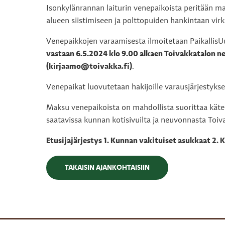
Isonkylänrannan laiturin venepaikoista peritään 
alueen siistimiseen ja polttopuiden hankintaan virki
Venepaikkojen varaamisesta ilmoitetaan PaikallisUu
vastaan 6.5.2024 klo 9.00 alkaen Toivakkatalon ne
(kirjaamo@toivakka.fi)
.
Venepaikat luovutetaan hakijoille varausjärjestykse
Maksu venepaikoista on mahdollista suorittaa kätei
saatavissa kunnan kotisivuilta ja neuvonnasta Toiva
Etusijajärjestys 1. Kunnan vakituiset asukkaat 2. 
TAKAISIN AJANKOHTAISIIN