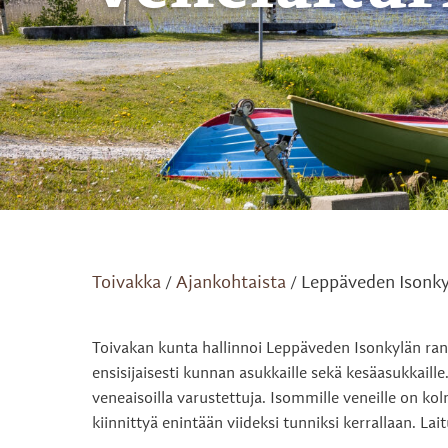
Toivakka
Ajankohtaista
Leppäveden Isonky
/
/
Toivakan kunta hallinnoi Leppäveden Isonkylän ran
ensisijaisesti kunnan asukkaille sekä kesäasukkaill
veneaisoilla varustettuja. Isommille veneille on ko
kiinnittyä enintään viideksi tunniksi kerrallaan. Lait