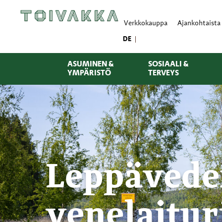
Verkkokauppa
Ajankohtaista
DE
ASUMINEN &
SOSIAALI &
YMPÄRISTÖ
TERVEYS
Leppävede
venelaitur