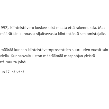
4/1992). Kiinteistövero koskee sekä maata että rakennuksia. Maa-
o määrätään kunnassa sijaitsevasta kiinteistöstä sen omistajalle.
o määrää kunnan kiinteistöveroprosenttien suuruuden vuosittain
kuudella. Kunnanvaltuuston määräämää maapohjan yleistä
§:stä muuta johdu.
un 17. päivänä.