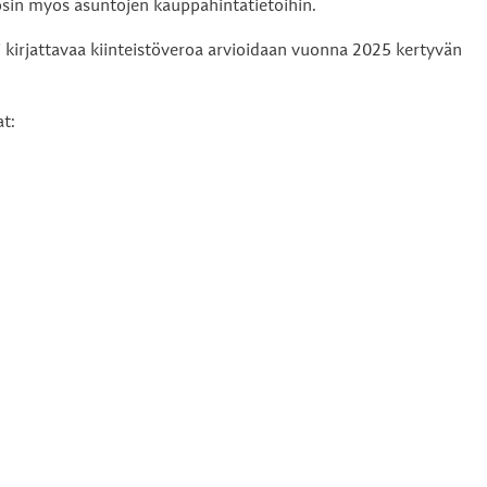
 osin myös asuntojen kauppahintatietoihin.
 kirjattavaa kiinteistöveroa arvioidaan vuonna 2025 kertyvän
t: