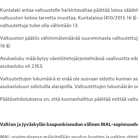
Kuntalaki antaa valtuustolle harkintavaltaa päättää laissa sä
valtuuston kokoa tarvetta muuttaa. Kuntalaissa (410/2015 16 §
valtuutettuja tulee olla vähintään 13.
Valtuuston päätös vähimmäismäärää suuremmasta valtuutettujen
16 §).
Asukasluku määräytyy väestötietojärjestelmässä vaalivuotta ede
asukasluku oli 2353.
Valtuutettujen lukumäärä ei enää ole suoraan sidottu kunnan as
asukaslukuun sidotuilla alarajoilla. Valtuutettujen lukumäärän o
Päätösehdotuksena on, että kunnanhallitus päättää esittää valtu
Valtion ja Jyväskylän kaupunkiseudun välinen MAL-sopimuse
MAL-sopimuksessa määritellään seudun kuntien ja valtion yhtein