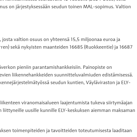
pimus on järjestyksessään seudun toinen MAL-sopimus. Valtion
osta valtion osuus on yhteensä 15,5 miljoonaa euroa ja
rren) sekä nykyisten maanteiden 16685 (Ruokkeentie) ja 16687
äverkon pieniin parantamishankkeisiin. Painopiste on
elevien liikennehankkeiden suunnitteluvalmiuden edistämisessä.
ikennejärjestelmätyössä seudun kuntien, Väyläviraston ja ELY-
liikenteen viranomaisalueen laajentumista tukeva siirtymäajan
n liittyneille uusille kunnille ELY-keskuksen aiemman maksaman
ksen toimenpiteiden ja tavoitteiden toteutumisesta laaditaan