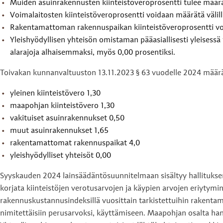
Muiden asuinrakennusten kiinteistöveroprosentti tulee määrät
Voimalaitosten kiinteistöveroprosentti voidaan määrätä välill
Rakentamattoman rakennuspaikan kiinteistöveroprosentti voi
Yleishyödyllisen yhteisön omistaman pääasiallisesti yleisess
alarajoja alhaisemmaksi, myös 0,00 prosentiksi.
Toivakan kunnanvaltuuston 13.11.2023 § 63 vuodelle 2024 määrä
yleinen kiinteistövero 1,30
maapohjan kiinteistövero 1,30
vakituiset asuinrakennukset 0,50
muut asuinrakennukset 1,65
rakentamattomat rakennuspaikat 4,0
yleishyödylliset yhteisöt 0,00
Syyskauden 2024 lainsäädäntösuunnitelmaan sisältyy hallituksen
korjata kiinteistöjen verotusarvojen ja käypien arvojen eriytymi
rakennuskustannusindeksillä vuosittain tarkistettuihin rakentam
nimitettäisiin perusarvoksi, käyttämiseen. Maapohjan osalta ha