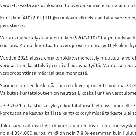
verotettavasta ansiotulostaan tuloveroa kunnalle kuntalain muk
Kuntalain (410/2015) 111 §:n mukaan viimeistään talousarvion 
perusteista.
Verotusmenettelystä annetun lain (520/2010) 91 a §:n mukaan k
suuruus. Kunta ilmoittaa tuloveroprosentin prosenttiyksikön k
Vuoden 2025 alussa ennakonpidätysmenettely muuttuu ja verokor
verokorttien käsittelyä ja siitä aiheutuvaa työtä. Muutos aiheut
veroprosenttinsa määräaikaan mennessä.
Suomen kuntien keskimääräinen tuloveroprosentti vuonna 2024 o
Vaikutus kuntatalouteen on neutraali, koska kuntien verotulom
23.9.2024 julkaistussa syksyn kuntatalousohjelmassa vuodelle 20
korotuspaine kasvaa kaikissa kuntakokoryhmissä tarkastelujak
Talousarviovalmistelussa käytetty veroennuste perustuu syyskuu
noin 4.384.000 euroa, mikä on noin 7,8 % enemmän kuin kuluv