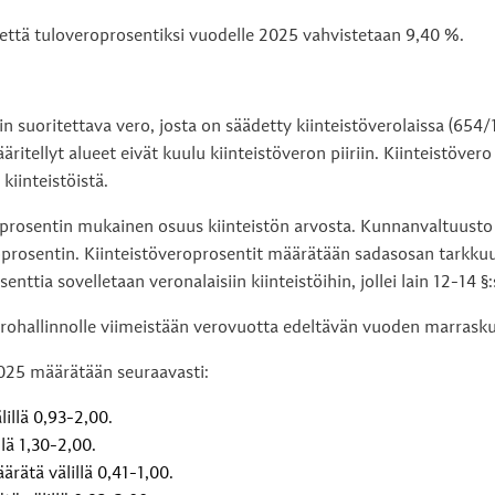
 että tuloveroprosentiksi vuodelle 2025 vahvistetaan 9,40 %.
ain suoritettava vero, josta on säädetty kiinteistöverolaissa (65
ritellyt alueet eivät kuulu kiinteistöveron piiriin. Kiinteistöver
iinteistöistä.
eroprosentin mukainen osuus kiinteistön arvosta. Kunnanvaltuust
roprosentin. Kiinteistöveroprosentit määrätään sadasosan tark
enttia sovelletaan veronalaisiin kiinteistöihin, jollei lain 12-14 
rohallinnolle viimeistään verovuotta edeltävän vuoden marrasku
2025 määrätään seuraavasti:
illä 0,93-2,00.
lä 1,30-2,00.
rätä välillä 0,41-1,00.