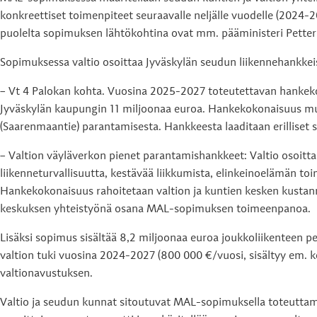
konkreettiset toimenpiteet seuraavalle neljälle vuodelle (202
puolelta sopimuksen lähtökohtina ovat mm. pääministeri Petteri
Sopimuksessa valtio osoittaa Jyväskylän seudun liikennehankkei
– Vt 4 Palokan kohta. Vuosina 2025-2027 toteutettavan hankeko
Jyväskylän kaupungin 11 miljoonaa euroa. Hankekokonaisuus muo
(Saarenmaantie) parantamisesta. Hankkeesta laaditaan erilliset
– Valtion väyläverkon pienet parantamishankkeet: Valtio osoitt
liikenneturvallisuutta, kestävää liikkumista, elinkeinoelämän 
Hankekokonaisuus rahoitetaan valtion ja kuntien kesken kustannu
keskuksen yhteistyönä osana MAL-sopimuksen toimeenpanoa.
Lisäksi sopimus sisältää 8,2 miljoonaa euroa joukkoliikenteen 
valtion tuki vuosina 2024-2027 (800 000 €/vuosi, sisältyy em. 
valtionavustuksen.
Valtio ja seudun kunnat sitoutuvat MAL-sopimuksella toteuttam