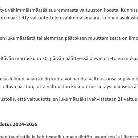
ädettyä vähimmäismäärää suuremmasta valtuuston koosta. Kunniss
) on määritetty valtuutettujen vähimmäismäärät kunnan asukaslu
 lukumäärästä tai aiemman päätöksen muuttamisesta on ilmoitet
ltävän marraskuun 30. päivän päättyessä olevien tietojen mukaa
ukaslukuun, vaan kukin kunta voi harkita valtuustonsa sopivan k
n oltava pariton, jotta valtuuston kokoontuessa täysilukuisena ä
ustolle, että valtuutettujen lukumääräksi vahvistetaan 21 valtu
hdotus 2024-2035
en tavoitetila ja kehityspolku maankäytön, asumisen ja liikente