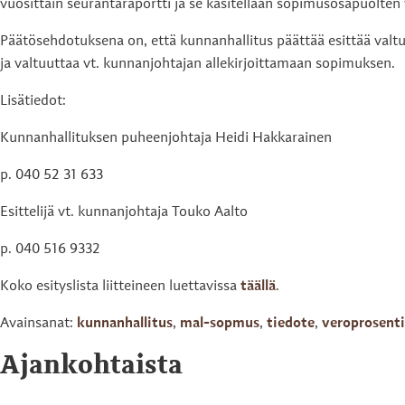
vuosittain seurantaraportti ja se käsitellään sopimusosapuolten
Päätösehdotuksena on, että kunnanhallitus päättää esittää val
ja valtuuttaa vt. kunnanjohtajan allekirjoittamaan sopimuksen.
Lisätiedot:
Kunnanhallituksen puheenjohtaja Heidi Hakkarainen
p. 040 52 31 633
Esittelijä vt. kunnanjohtaja Touko Aalto
p. 040 516 9332
Koko esityslista liitteineen luettavissa
täällä
.
Avainsanat:
kunnanhallitus
,
mal-sopmus
,
tiedote
,
veroprosenti
Ajankohtaista