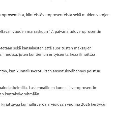
roprosentista, kiinteistöveroprosenteista sekä muiden verojen
deltävän vuoden marraskuun 17. päivänä tuloveroprosentin
etaan sekä kansalaisten että suoritusten maksajien
linnossa, joten kuntien on erityisen tärkeää ilmoittaa
ntyy, kun kunnallisverotuksen ansiotulovähennys poistuu.
ainelaskelmilla. Laskennallinen kunnallisveroprosentin
kaan kuntakokoryhmään.
 kirjattavaa kunnallisveroa arvioidaan vuonna 2025 kertyvän