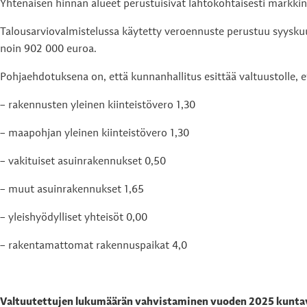
Yhtenäisen hinnan alueet perustuisivat lähtökohtaisesti markkina
Talousarviovalmistelussa käytetty veroennuste perustuu syyskuu
noin 902 000 euroa.
Pohjaehdotuksena on, että kunnanhallitus esittää valtuustolle, 
– rakennusten yleinen kiinteistövero 1,30
– maapohjan yleinen kiinteistövero 1,30
– vakituiset asuinrakennukset 0,50
– muut asuinrakennukset 1,65
– yleishyödylliset yhteisöt 0,00
– rakentamattomat rakennuspaikat 4,0
Valtuutettujen lukumäärän vahvistaminen vuoden 2025 kunta