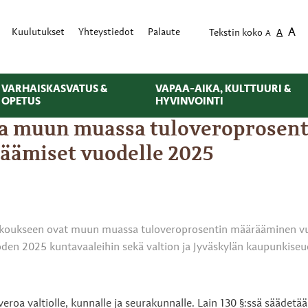
A
Kuulutukset
Yhteystiedot
Palaute
Tekstin koko
A
A
VARHAISKASVATUS &
VAPAA-AIKA, KULTTUURI &
OPETUS
HYVINVOINTI
la muun muassa tuloveroprosent
äämiset vuodelle 2025
 kokoukseen ovat muun muassa tuloveroprosentin määrääminen v
oden 2025 kuntavaaleihin sekä valtion ja Jyväskylän kaupunki
roa valtiolle, kunnalle ja seurakunnalle. Lain 130 §:ssä säädetää