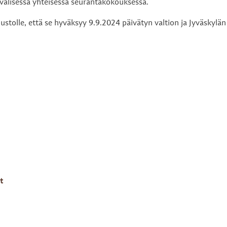
 välisessä yhteisessä seurantakokouksessa.
tuustolle, että se hyväksyy 9.9.2024 päivätyn valtion ja Jyväs
t