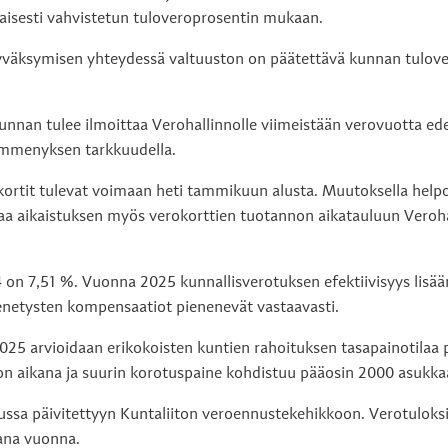
aisesti vahvistetun tuloveroprosentin mukaan.
hyväksymisen yhteydessä valtuuston on päätettävä kunnan tulove
unnan tulee ilmoittaa Verohallinnolle viimeistään verovuotta e
ymmenyksen tarkkuudella.
tit tulevat voimaan heti tammikuun alusta. Muutoksella helpot
taa aikaistuksen myös verokorttien tuotannon aikatauluun Verohal
n 7,51 %. Vuonna 2025 kunnallisverotuksen efektiivisyys lisää
enetysten kompensaatiot pienenevät vastaavasti.
25 arvioidaan erikokoisten kuntien rahoituksen tasapainotilaa p
son aikana ja suurin korotuspaine kohdistuu pääosin 2000 asuk
ssa päivitettyyn Kuntaliiton veroennustekehikkoon. Verotuloksi
ana vuonna.