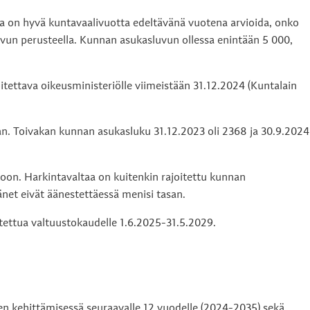
a on hyvä kuntavaalivuotta edeltävänä vuotena arvioida, onko
vun perusteella. Kunnan asukasluvun ollessa enintään 5 000,
tava oikeusministeriölle viimeistään 31.12.2024 (Kuntalain
n. Toivakan kunnan asukasluku 31.12.2023 oli 2368 ja 30.9.2024
oon. Harkintavaltaa on kuitenkin rajoitettu kunnan
änet eivät äänestettäessä menisi tasan.
utettua valtuustokaudelle 1.6.2025-31.5.2029.
en kehittämisessä seuraavalle 12 vuodelle (2024-2035) sekä