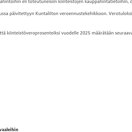
hintoihin eli toteutuneisiin kiinteistöjen kauppahintatietoihin,
ssa päivitettyyn Kuntaliiton veroennustekehikkoon. Verotuloksi
että kiinteistöveroprosenteiksi vuodelle 2025 määrätään seuraava
vaaleihin