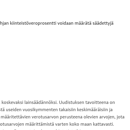
ohjan kiinteistöveroprosentti voidaan määrätä säädettyjä
 koskevaksi lainsäädännöksi. Uudistuksen tavoitteena on
estä useiden vuosikymmenten takaisiin keskimääräisiin ja
 määritettävien verotusarvon perusteena olevien arvojen, jota
rotusarvojen määrittämistä varten koko maan kattavasti.