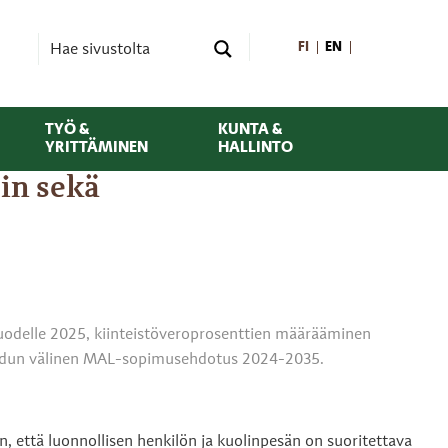
FI
EN
TYÖ &
KUNTA &
YRITTÄMINEN
HALLINTO
in sekä
uodelle 2025, kiinteistöveroprosenttien määrääminen
seudun välinen MAL-sopimusehdotus 2024-2035.
n, että luonnollisen henkilön ja kuolinpesän on suoritettava