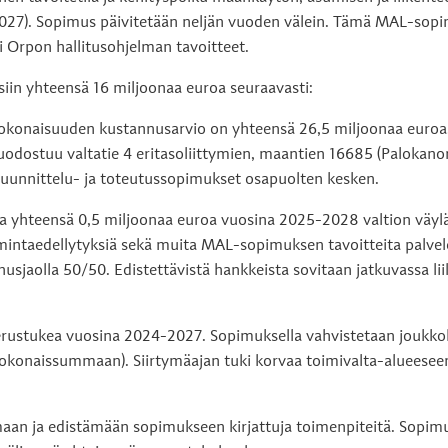
4-2027). Sopimus päivitetään neljän vuoden välein. Tämä MAL-so
 Orpon hallitusohjelman tavoitteet.
siin yhteensä 16 miljoonaa euroa seuraavasti:
konaisuuden kustannusarvio on yhteensä 26,5 miljoonaa euroa, j
dostuu valtatie 4 eritasoliittymien, maantien 16685 (Palokano
 suunnittelu- ja toteutussopimukset osapuolten kesken.
aa yhteensä 0,5 miljoonaa euroa vuosina 2025-2028 valtion väyl
toimintaedellytyksiä sekä muita MAL-sopimuksen tavoitteita palv
sjaolla 50/50. Edistettävistä hankkeista sovitaan jatkuvassa li
perustukea vuosina 2024-2027. Sopimuksella vahvistetaan joukko
kokonaissummaan). Siirtymäajan tuki korvaa toimivalta-alueesee
aan ja edistämään sopimukseen kirjattuja toimenpiteitä. Sopimu