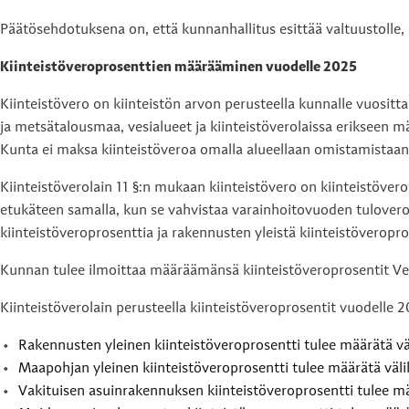
Päätösehdotuksena on, että kunnanhallitus esittää valtuustolle,
Kiinteistöveroprosenttien määrääminen vuodelle 2025
Kiinteistövero on kiinteistön arvon perusteella kunnalle vuositt
ja metsätalousmaa, vesialueet ja kiinteistöverolaissa erikseen mää
Kunta ei maksa kiinteistöveroa omalla alueellaan omistamistaan k
Kiinteistöverolain 11 §:n mukaan kiinteistövero on kiinteistöv
etukäteen samalla, kun se vahvistaa varainhoitovuoden tulove
kiinteistöveroprosenttia ja rakennusten yleistä kiinteistöveropros
Kunnan tulee ilmoittaa määräämänsä kiinteistöveroprosentit Ve
Kiinteistöverolain perusteella kiinteistöveroprosentit vuodelle 
Rakennusten yleinen kiinteistöveroprosentti tulee määrätä väl
Maapohjan yleinen kiinteistöveroprosentti tulee määrätä välil
Vakituisen asuinrakennuksen kiinteistöveroprosentti tulee mää