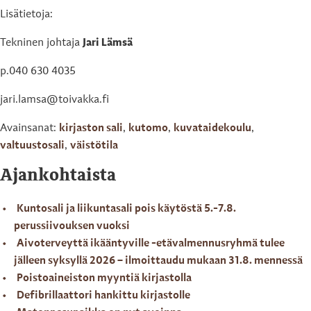
Lisätietoja:
Tekninen johtaja
Jari Lämsä
p.040 630 4035
jari.lamsa@toivakka.fi
Avainsanat:
kirjaston sali
,
kutomo
,
kuvataidekoulu
,
valtuustosali
,
väistötila
Ajankohtaista
Kuntosali ja liikuntasali pois käytöstä 5.-7.8.
perussiivouksen vuoksi
Aivoterveyttä ikääntyville -etävalmennusryhmä tulee
jälleen syksyllä 2026 – ilmoittaudu mukaan 31.8. mennessä
Poistoaineiston myyntiä kirjastolla
Defibrillaattori hankittu kirjastolle