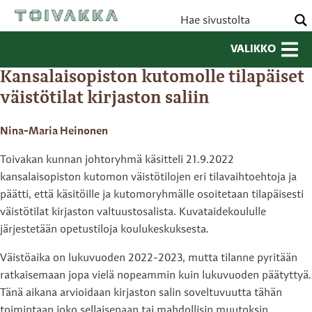
VALIKKO
Kansalaisopiston kutomolle tilapäiset
väistötilat kirjaston saliin
Nina-Maria Heinonen
Toivakan kunnan johtoryhmä käsitteli 21.9.2022
kansalaisopiston kutomon väistötilojen eri tilavaihtoehtoja ja
päätti, että käsitöille ja kutomoryhmälle osoitetaan tilapäisesti
väistötilat kirjaston valtuustosalista. Kuvataidekoululle
järjestetään opetustiloja koulukeskuksesta.
Väistöaika on lukuvuoden 2022-2023, mutta tilanne pyritään
ratkaisemaan jopa vielä nopeammin kuin lukuvuoden päätyttyä.
Tänä aikana arvioidaan kirjaston salin soveltuvuutta tähän
toimintaan joko sellaisenaan tai mahdollisin muutoksin.