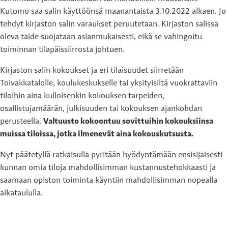
Kutomo saa salin käyttöönsä maanantaista 3.10.2022 alkaen. Jo
tehdyt kirjaston salin varaukset peruutetaan. Kirjaston salissa
oleva taide suojataan asianmukaisesti, eikä se vahingoitu
toiminnan tilapäissiirrosta johtuen.
Kirjaston salin kokoukset ja eri tilaisuudet siirretään
Toivakkatalolle, koulukeskukselle tai yksityisiltä vuokrattaviin
tiloihin aina kulloisenkin kokouksen tarpeiden,
osallistujamäärän, julkisuuden tai kokouksen ajankohdan
perusteella.
Valtuusto kokoontuu sovittuihin kokouksiinsa
muissa tiloissa, jotka ilmenevät aina kokouskutsusta.
Nyt päätetyllä ratkaisulla pyritään hyödyntämään ensisijaisesti
kunnan omia tiloja mahdollisimman kustannustehokkaasti ja
saamaan opiston toiminta käyntiin mahdollisimman nopealla
aikataululla.