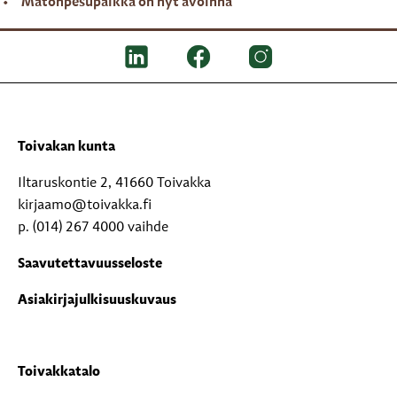
Matonpesupaikka on nyt avoinna
Toivakan kunta
Iltaruskontie 2, 41660 Toivakka
kirjaamo@toivakka.fi
p. (014) 267 4000 vaihde
Saavutettavuusseloste
Asiakirjajulkisuuskuvaus
Toivakkatalo