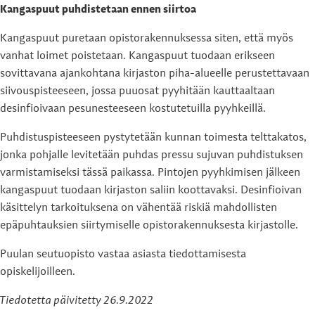
Kangaspuut puhdistetaan ennen siirtoa
Kangaspuut puretaan opistorakennuksessa siten, että myös
vanhat loimet poistetaan. Kangaspuut tuodaan erikseen
sovittavana ajankohtana kirjaston piha-alueelle perustettavaan
siivouspisteeseen, jossa puuosat pyyhitään kauttaaltaan
desinfioivaan pesunesteeseen kostutetuilla pyyhkeillä.
Puhdistuspisteeseen pystytetään kunnan toimesta telttakatos,
jonka pohjalle levitetään puhdas pressu sujuvan puhdistuksen
varmistamiseksi tässä paikassa. Pintojen pyyhkimisen jälkeen
kangaspuut tuodaan kirjaston saliin koottavaksi. Desinfioivan
käsittelyn tarkoituksena on vähentää riskiä mahdollisten
epäpuhtauksien siirtymiselle opistorakennuksesta kirjastolle.
Puulan seutuopisto vastaa asiasta tiedottamisesta
opiskelijoilleen.
Tiedotetta päivitetty 26.9.2022