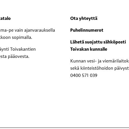
atalo
Ota yhteyttä
i ma-pe vain ajanvarauksella
Puhelinnumerot
kkoon sopimalla.
Lähetä suojattu sähköposti
äynti Toivakantien
Toivakan kunnalle
esta pääovesta.
Kunnan vesi- ja viemärilaito
sekä kiinteistöhoidon päivyst
0400 571 039