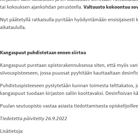
tai kokouksen ajankohdan perusteella.
Valtuusto kokoontuu sovi
Nyt päätetyllä ratkaisulla pyritään hyödyntämään ensisijaises
aikataululla.
Kangaspuut puhdistetaan ennen siirtoa
Kangaspuut puretaan opistorakennuksessa siten, että myös vanh
siivouspisteeseen, jossa puuosat pyyhitään kauttaaltaan desinfi
Puhdistuspisteeseen pystytetään kunnan toimesta telttakatos, j
kangaspuut tuodaan kirjaston saliin koottavaksi. Desinfioivan kä
Puulan seutuopisto vastaa asiasta tiedottamisesta opiskelijoillee
Tiedotetta päivitetty 26.9.2022
Lisätietoja: