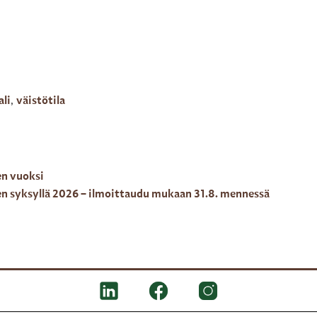
ali
,
väistötila
en vuoksi
en syksyllä 2026 – ilmoittaudu mukaan 31.8. mennessä