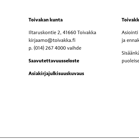
Toivakan kunta
Toivakk
Iltaruskontie 2, 41660 Toivakka
Asioint
kirjaamo@toivakka.fi
ja enna
p. (014) 267 4000 vaihde
Sisäänk
Saavutettavuusseloste
puoleis
Asiakirjajulkisuuskuvaus