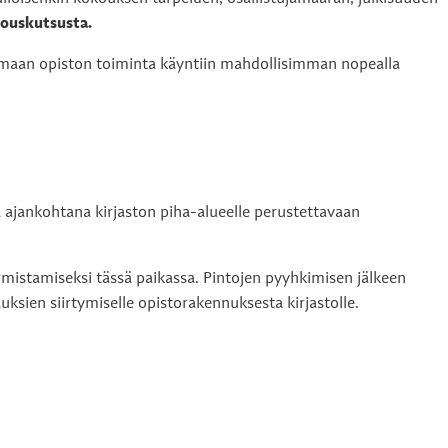
kouskutsusta.
aamaan opiston toiminta käyntiin mahdollisimman nopealla
ajankohtana kirjaston piha-alueelle perustettavaan
mistamiseksi tässä paikassa. Pintojen pyyhkimisen jälkeen
ksien siirtymiselle opistorakennuksesta kirjastolle.