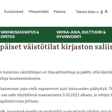
A
Kuulutukset
Yhteystiedot
Palaute
Tekstin koko
A
A
VARHAISKASVATUS &
VAPAA-AIKA, KULTTUURI &
OPETUS
HYVINVOINTI
äiset väistötilat kirjaston salii
utomon väistötilojen eri tilavaihtoehtoja ja päätti, että käsitöi
tiloja koulukeskuksesta.
tkaisemaan jopa vielä nopeammin kuin lukuvuoden päätyttyä. Tän
saa salin käyttöönsä maanantaista 3.10.2022 alkaen. Jo tehdyt ki
apäissiirrosta johtuen.
lolle, koulukeskukselle tai yksityisiltä vuokrattaviin tiloihin ain