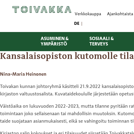
Verkkokauppa
Ajankohtaista
DE
ASUMINEN &
SOSIAALI &
YMPÄRISTÖ
TERVEYS
Kansalaisopiston kutomolle tilap
Nina-Maria Heinonen
Toivakan kunnan johtoryhmä käsitteli 21.9.2022 kansalaisopiston k
kirjaston valtuustosalista. Kuvataidekoululle järjestetään opetus
Väistöaika on lukuvuoden 2022-2023, mutta tilanne pyritään ra
toimintaan joko sellaisenaan tai mahdollisin muutoksin. Kutomo 
taide suojataan asianmukaisesti, eikä se vahingoitu toiminnan til
Kirjaston salin kokoukset ja eri tilaisuudet siirretään Toivakkata