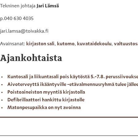
Tekninen johtaja
Jari Lämsä
p.040 630 4035
jari.lamsa@toivakka.fi
Avainsanat:
kirjaston sali
,
kutomo
,
kuvataidekoulu
,
valtuustos
Ajankohtaista
Kuntosali ja liikuntasali pois käytöstä 5.-7.8. perussiivouks
Aivoterveyttä ikääntyville -etävalmennusryhmä tulee jälle
Poistoaineiston myyntiä kirjastolla
Defibrillaattori hankittu kirjastolle
Matonpesupaikka on nyt avoinna