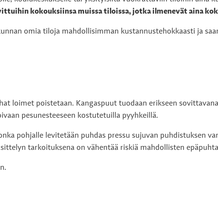
ttuihin kokouksiinsa muissa tiloissa, jotka ilmenevät aina ko
ti kunnan omia tiloja mahdollisimman kustannustehokkaasti ja s
at loimet poistetaan. Kangaspuut tuodaan erikseen sovittavana 
oivaan pesunesteeseen kostutetuilla pyyhkeillä.
onka pohjalle levitetään puhdas pressu sujuvan puhdistuksen var
sittelyn tarkoituksena on vähentää riskiä mahdollisten epäpuhtau
n.