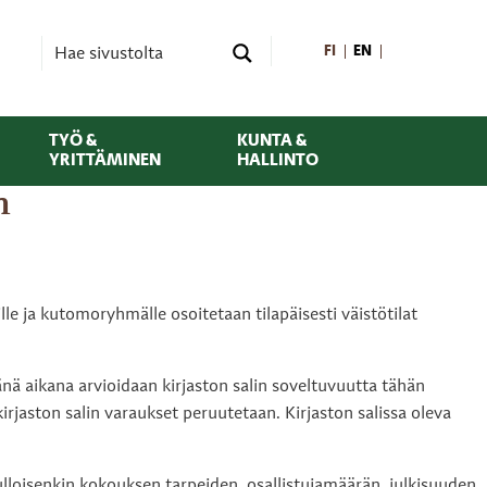
FI
EN
TYÖ &
KUNTA &
YRITTÄMINEN
HALLINTO
n
lle ja kutomoryhmälle osoitetaan tilapäisesti väistötilat
ä aikana arvioidaan kirjaston salin soveltuvuutta tähän
rjaston salin varaukset peruutetaan. Kirjaston salissa oleva
a kulloisenkin kokouksen tarpeiden, osallistujamäärän, julkisuuden