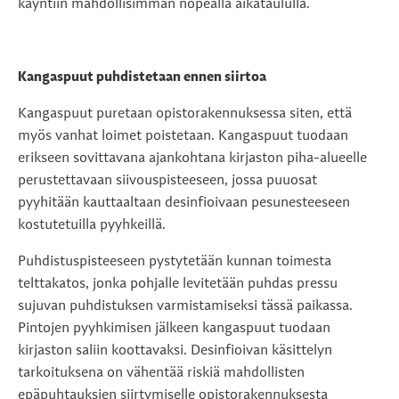
käyntiin mahdollisimman nopealla aikataululla.
Kangaspuut puhdistetaan ennen siirtoa
Kangaspuut puretaan opistorakennuksessa siten, että
myös vanhat loimet poistetaan. Kangaspuut tuodaan
erikseen sovittavana ajankohtana kirjaston piha-alueelle
perustettavaan siivouspisteeseen, jossa puuosat
pyyhitään kauttaaltaan desinfioivaan pesunesteeseen
kostutetuilla pyyhkeillä.
Puhdistuspisteeseen pystytetään kunnan toimesta
telttakatos, jonka pohjalle levitetään puhdas pressu
sujuvan puhdistuksen varmistamiseksi tässä paikassa.
Pintojen pyyhkimisen jälkeen kangaspuut tuodaan
kirjaston saliin koottavaksi. Desinfioivan käsittelyn
tarkoituksena on vähentää riskiä mahdollisten
epäpuhtauksien siirtymiselle opistorakennuksesta