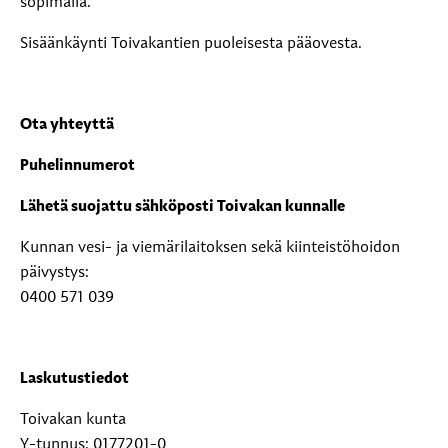
sopimalla.
Sisäänkäynti Toivakantien puoleisesta pääovesta.
Ota yhteyttä
Puhelinnumerot
Lähetä suojattu sähköposti Toivakan kunnalle
Kunnan vesi- ja viemärilaitoksen sekä kiinteistöhoidon
päivystys:
0400 571 039
Laskutustiedot
Toivakan kunta
Y-tunnus: 0177201-0