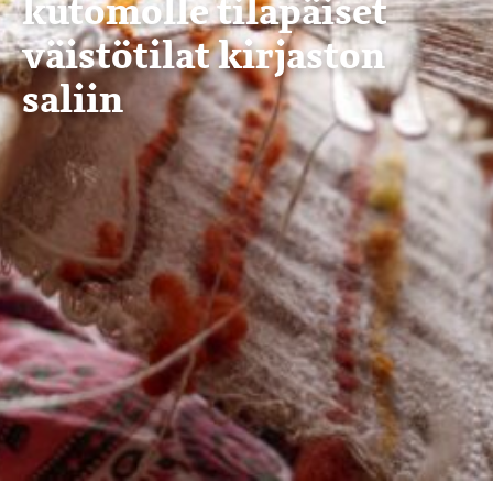
kutomolle tilapäiset
väistötilat kirjaston
saliin