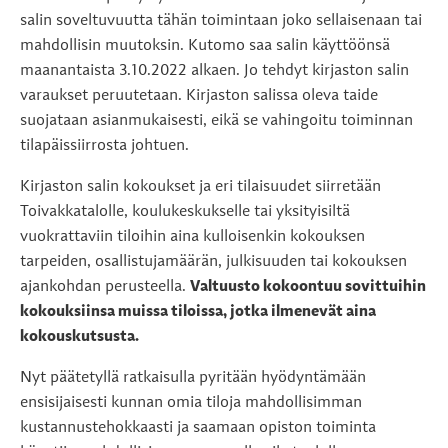
salin soveltuvuutta tähän toimintaan joko sellaisenaan tai
mahdollisin muutoksin. Kutomo saa salin käyttöönsä
maanantaista 3.10.2022 alkaen. Jo tehdyt kirjaston salin
varaukset peruutetaan. Kirjaston salissa oleva taide
suojataan asianmukaisesti, eikä se vahingoitu toiminnan
tilapäissiirrosta johtuen.
Kirjaston salin kokoukset ja eri tilaisuudet siirretään
Toivakkatalolle, koulukeskukselle tai yksityisiltä
vuokrattaviin tiloihin aina kulloisenkin kokouksen
tarpeiden, osallistujamäärän, julkisuuden tai kokouksen
ajankohdan perusteella.
Valtuusto kokoontuu sovittuihin
kokouksiinsa muissa tiloissa, jotka ilmenevät aina
kokouskutsusta.
Nyt päätetyllä ratkaisulla pyritään hyödyntämään
ensisijaisesti kunnan omia tiloja mahdollisimman
kustannustehokkaasti ja saamaan opiston toiminta