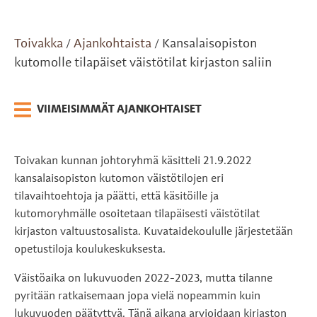
Toivakka
Ajankohtaista
Kansalaisopiston
/
/
kutomolle tilapäiset väistötilat kirjaston saliin
VIIMEISIMMÄT AJANKOHTAISET
Toivakan kunnan johtoryhmä käsitteli 21.9.2022
kansalaisopiston kutomon väistötilojen eri
tilavaihtoehtoja ja päätti, että käsitöille ja
kutomoryhmälle osoitetaan tilapäisesti väistötilat
kirjaston valtuustosalista. Kuvataidekoululle järjestetään
opetustiloja koulukeskuksesta.
Väistöaika on lukuvuoden 2022-2023, mutta tilanne
pyritään ratkaisemaan jopa vielä nopeammin kuin
lukuvuoden päätyttyä. Tänä aikana arvioidaan kirjaston