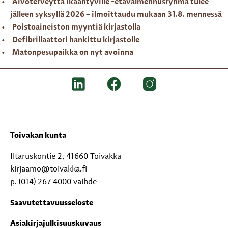
Aivoterveyttä ikääntyville -etävalmennusryhmä tulee
jälleen syksyllä 2026 – ilmoittaudu mukaan 31.8. mennessä
Poistoaineiston myyntiä kirjastolla
Defibrillaattori hankittu kirjastolle
Matonpesupaikka on nyt avoinna
Toivakan kunta
Iltaruskontie 2, 41660 Toivakka
kirjaamo@toivakka.fi
p. (014) 267 4000 vaihde
Saavutettavuusseloste
Asiakirjajulkisuuskuvaus