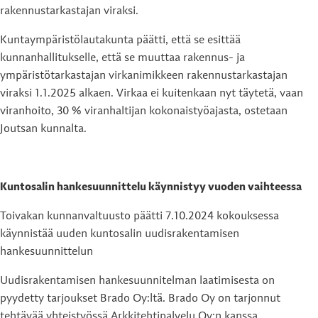
rakennustarkastajan viraksi.
Kuntaympäristölautakunta päätti, että se esittää
kunnanhallitukselle, että se muuttaa rakennus- ja
ympäristötarkastajan virkanimikkeen rakennustarkastajan
viraksi 1.1.2025 alkaen. Virkaa ei kuitenkaan nyt täytetä, vaan
viranhoito, 30 % viranhaltijan kokonaistyöajasta, ostetaan
Joutsan kunnalta.
Kuntosalin hankesuunnittelu käynnistyy vuoden vaihteessa
Toivakan kunnanvaltuusto päätti 7.10.2024 kokouksessa
käynnistää uuden kuntosalin uudisrakentamisen
hankesuunnittelun
Uudisrakentamisen hankesuunnitelman laatimisesta on
pyydetty tarjoukset Brado Oy:ltä. Brado Oy on tarjonnut
tehtävää yhteistyössä Arkkitehtipalvelu Oy:n kanssa.