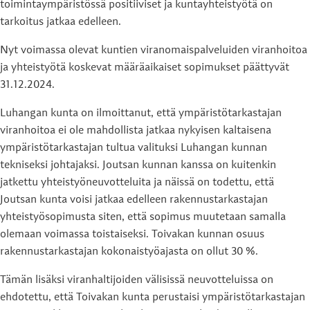
toimintaympäristössä positiiviset ja kuntayhteistyötä on
tarkoitus jatkaa edelleen.
Nyt voimassa olevat kuntien viranomaispalveluiden viranhoitoa
ja yhteistyötä koskevat määräaikaiset sopimukset päättyvät
31.12.2024.
Luhangan kunta on ilmoittanut, että ympäristötarkastajan
viranhoitoa ei ole mahdollista jatkaa nykyisen kaltaisena
ympäristötarkastajan tultua valituksi Luhangan kunnan
tekniseksi johtajaksi. Joutsan kunnan kanssa on kuitenkin
jatkettu yhteistyöneuvotteluita ja näissä on todettu, että
Joutsan kunta voisi jatkaa edelleen rakennustarkastajan
yhteistyösopimusta siten, että sopimus muutetaan samalla
olemaan voimassa toistaiseksi. Toivakan kunnan osuus
rakennustarkastajan kokonaistyöajasta on ollut 30 %.
Tämän lisäksi viranhaltijoiden välisissä neuvotteluissa on
ehdotettu, että Toivakan kunta perustaisi ympäristötarkastajan