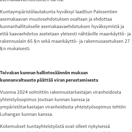
asemakaavaehdotuksen kartta.
Kuntaympäristölautakunta hyväksyi laaditun Palosentien
asemakaavan muutosehdotuksen osaltaan ja ehdottaa
kunnanhallitukselle asemakaavaehdotuksen hyväksymistä ja
että kaavaehdotus asetetaan yleisesti nähtäville maankäyttö- ja
rakennuslain 65 §:n sekä maankäyttö- ja rakennusasetuksen 27
§:n mukaisesti.
Toivakan kunnan hallintosäännön mukaan
kunnanvaltuusto päättää viran perustamisesta
Vuonna 2024 solmittiin rakennustarkastajan viranhoidosta
yhteistyösopimus Joutsan kunnan kanssa ja
ympäristötarkastajan viranhoidosta yhteistyösopimus tehtiin
Luhangan kunnan kanssa.
Kokemukset kuntayhteistyöstä ovat olleet nykyisessä