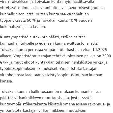
viran Toivakkaan ja Toivakan kunta myisi laadittavalla
yhteistyösopimuksella viranhoitoa vastavuoroisesti Joutsan
kunnalle siten, että Joutsan kunta saa viranhaltijan
työpanoksesta 60 % ja Toivakan kunta 40 % vuoden
kokonaistyöajasta laskien.
Kuntaympäristölautakunta päätti, että se esittää
kunnanhallitukselle ja edelleen kunnanvaltuustolle, että
Toivakan kunta perustaa ympäristötarkastajan viran 1.1.2025
alkaen. Ympäristötarkastajan tehtäväkohtainen palkka on 3500
€/kk ja muut ehdot kunta-alan teknisen henkilöstön virka- ja
työehtosopimuksen TS mukaiset. Ympäristötarkastajan
viranhoidosta laaditaan yhteistyösopimus Joutsan kunnan
kanssa.
Toivakan kunnan hallintosäännön mukaan kunnanhallitus
päättää virkanimikkeen muuttamisesta, josta syystä
kuntaympäristölautakunta käsitteli omana asiana rakennus- ja
ympäristötarkastajan virkanimikkeen muutoksen