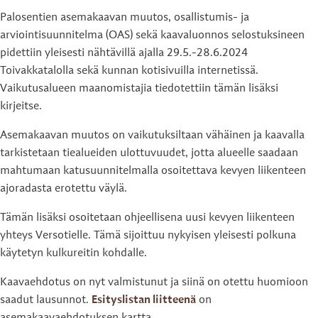
Palosentien asemakaavan muutos, osallistumis- ja
arviointisuunnitelma (OAS) sekä kaavaluonnos selostuksineen
pidettiin yleisesti nähtävillä ajalla 29.5.-28.6.2024
Toivakkatalolla sekä kunnan kotisivuilla internetissä.
Vaikutusalueen maanomistajia tiedotettiin tämän lisäksi
kirjeitse.
Asemakaavan muutos on vaikutuksiltaan vähäinen ja kaavalla
tarkistetaan tiealueiden ulottuvuudet, jotta alueelle saadaan
mahtumaan katusuunnitelmalla osoitettava kevyen liikenteen
ajoradasta erotettu väylä.
Tämän lisäksi osoitetaan ohjeellisena uusi kevyen liikenteen
yhteys Versotielle. Tämä sijoittuu nykyisen yleisesti polkuna
käytetyn kulkureitin kohdalle.
Kaavaehdotus on nyt valmistunut ja siinä on otettu huomioon
saadut lausunnot.
Esityslistan liitteenä
on