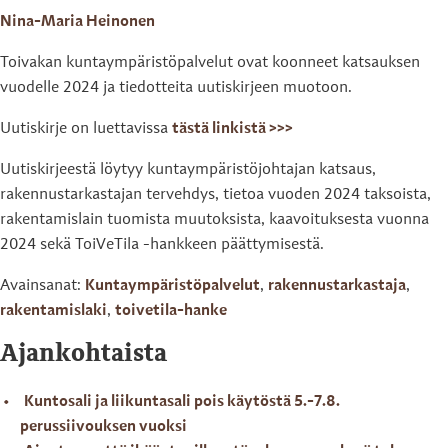
Nina-Maria Heinonen
Toivakan kuntaympäristöpalvelut ovat koonneet katsauksen
vuodelle 2024 ja tiedotteita uutiskirjeen muotoon.
Uutiskirje on luettavissa
tästä linkistä >>>
Uutiskirjeestä löytyy kuntaympäristöjohtajan katsaus,
rakennustarkastajan tervehdys, tietoa vuoden 2024 taksoista,
rakentamislain tuomista muutoksista, kaavoituksesta vuonna
2024 sekä ToiVeTila -hankkeen päättymisestä.
Avainsanat:
Kuntaympäristöpalvelut
,
rakennustarkastaja
,
rakentamislaki
,
toivetila-hanke
Ajankohtaista
Kuntosali ja liikuntasali pois käytöstä 5.-7.8.
perussiivouksen vuoksi