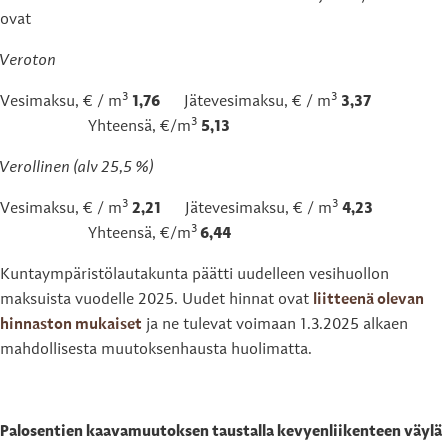
ovat
Veroton
3
3
Vesimaksu, € / m
1,76
Jätevesimaksu, € / m
3,37
3
Yhteensä, €/m
5,13
Verollinen (alv 25,5 %)
3
3
Vesimaksu, € / m
2,21
Jätevesimaksu, € / m
4,23
3
Yhteensä, €/m
6,44
Kuntaympäristölautakunta päätti uudelleen vesihuollon
maksuista vuodelle 2025. Uudet hinnat ovat
liitteenä olevan
hinnaston mukaiset
ja ne tulevat voimaan 1.3.2025 alkaen
mahdollisesta muutoksenhausta huolimatta.
Palosentien kaavamuutoksen taustalla kevyenliikenteen väylä