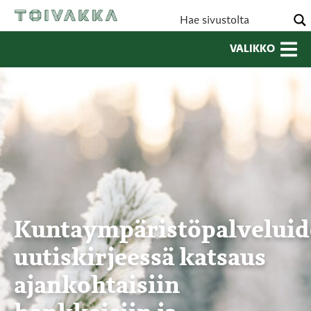
VALIKKO
Kuntaympäristöpalvelui
uutiskirjeessä katsaus
ajankohtaisiin