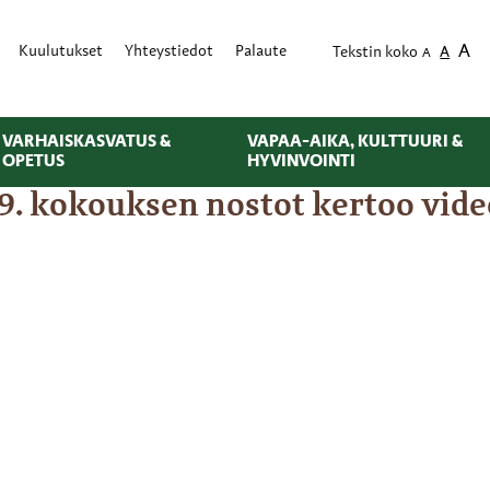
A
Kuulutukset
Yhteystiedot
Palaute
Tekstin koko
A
A
VARHAISKASVATUS &
VAPAA-AIKA, KULTTUURI &
OPETUS
HYVINVOINTI
. kokouksen nostot kertoo vide