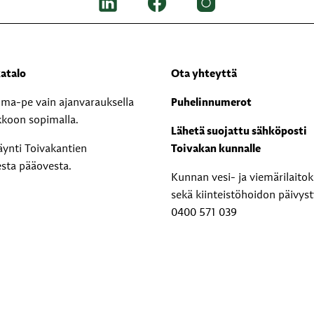
atalo
Ota yhteyttä
i ma-pe vain ajanvarauksella
Puhelinnumerot
kkoon sopimalla.
Lähetä suojattu sähköposti
äynti Toivakantien
Toivakan kunnalle
esta pääovesta.
Kunnan vesi- ja viemärilaito
sekä kiinteistöhoidon päivyst
0400 571 039