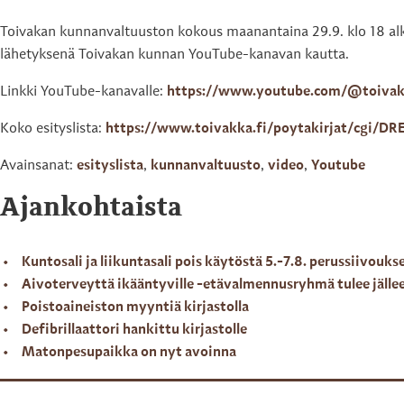
Toivakan kunnanvaltuuston kokous maanantaina 29.9. klo 18 alka
lähetyksenä Toivakan kunnan YouTube-kanavan kautta.
Linkki YouTube-kanavalle:
https://www.youtube.com/@toiva
Koko esityslista:
https://www.toivakka.fi/poytakirjat/cgi/
Avainsanat:
esityslista
,
kunnanvaltuusto
,
video
,
Youtube
Ajankohtaista
Kuntosali ja liikuntasali pois käytöstä 5.-7.8. perussiivouks
Aivoterveyttä ikääntyville -etävalmennusryhmä tulee jälle
Poistoaineiston myyntiä kirjastolla
Defibrillaattori hankittu kirjastolle
Matonpesupaikka on nyt avoinna