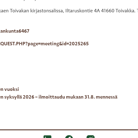
en Toivakan kirjastonsalissa, Iltaruskontie 4A 41660 Toivakka.
kankunta6467
DREQUEST.PHP?page=meeting&id=2025265
en vuoksi
en syksyllä 2026 – ilmoittaudu mukaan 31.8. mennessä