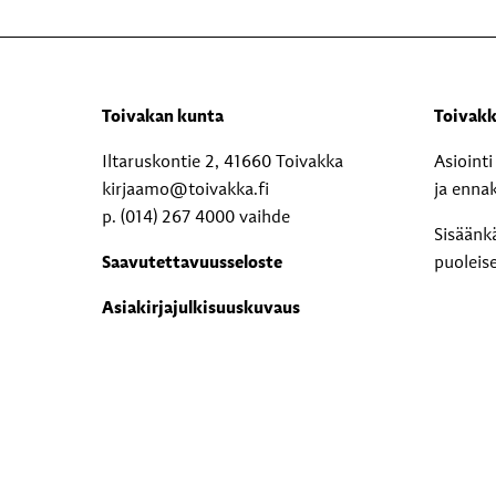
Toivakan kunta
Toivakk
Iltaruskontie 2, 41660 Toivakka
Asioint
kirjaamo@toivakka.fi
ja enna
p. (014) 267 4000 vaihde
Sisäänk
Saavutettavuusseloste
puoleis
Asiakirjajulkisuuskuvaus