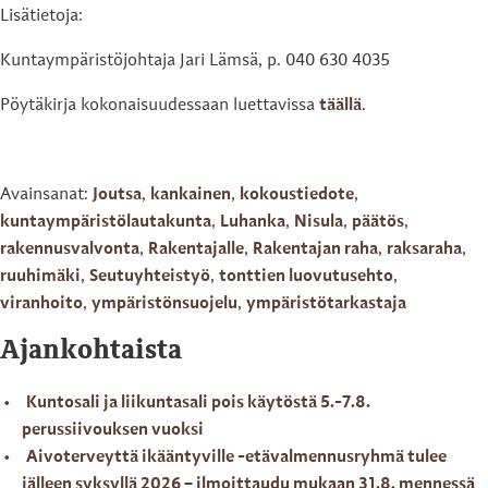
Lisätietoja:
Kuntaympäristöjohtaja Jari Lämsä, p. 040 630 4035
Pöytäkirja kokonaisuudessaan luettavissa
täällä
.
Avainsanat:
Joutsa
,
kankainen
,
kokoustiedote
,
kuntaympäristölautakunta
,
Luhanka
,
Nisula
,
päätös
,
rakennusvalvonta
,
Rakentajalle
,
Rakentajan raha
,
raksaraha
,
ruuhimäki
,
Seutuyhteistyö
,
tonttien luovutusehto
,
viranhoito
,
ympäristönsuojelu
,
ympäristötarkastaja
Ajankohtaista
Kuntosali ja liikuntasali pois käytöstä 5.-7.8.
perussiivouksen vuoksi
Aivoterveyttä ikääntyville -etävalmennusryhmä tulee
jälleen syksyllä 2026 – ilmoittaudu mukaan 31.8. mennessä