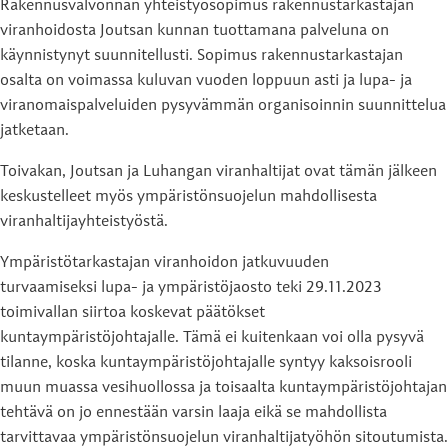
Rakennusvalvonnan yhteistyösopimus rakennustarkastajan
viranhoidosta Joutsan kunnan tuottamana palveluna on
käynnistynyt suunnitellusti. Sopimus rakennustarkastajan
osalta on voimassa kuluvan vuoden loppuun asti ja lupa- ja
viranomaispalveluiden pysyvämmän organisoinnin suunnittelua
jatketaan.
Toivakan, Joutsan ja Luhangan viranhaltijat ovat tämän jälkeen
keskustelleet myös ympäristönsuojelun mahdollisesta
viranhaltijayhteistyöstä.
Ympäristötarkastajan viranhoidon jatkuvuuden
turvaamiseksi lupa- ja ympäristöjaosto teki 29.11.2023
toimivallan siirtoa koskevat päätökset
kuntaympäristöjohtajalle. Tämä ei kuitenkaan voi olla pysyvä
tilanne, koska kuntaympäristöjohtajalle syntyy kaksoisrooli
muun muassa vesihuollossa ja toisaalta kuntaympäristöjohtajan
tehtävä on jo ennestään varsin laaja eikä se mahdollista
tarvittavaa ympäristönsuojelun viranhaltijatyöhön sitoutumista.