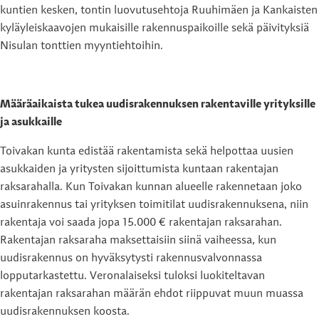
kuntien kesken, tontin luovutusehtoja Ruuhimäen ja Kankaisten
kyläyleiskaavojen mukaisille rakennuspaikoille sekä päivityksiä
Nisulan tonttien myyntiehtoihin.
Määräaikaista tukea uudisrakennuksen rakentaville yrityksille
ja asukkaille
Toivakan kunta edistää rakentamista sekä helpottaa uusien
asukkaiden ja yritysten sijoittumista kuntaan rakentajan
raksarahalla. Kun Toivakan kunnan alueelle rakennetaan joko
asuinrakennus tai yrityksen toimitilat uudisrakennuksena, niin
rakentaja voi saada jopa 15.000 € rakentajan raksarahan.
Rakentajan raksaraha maksettaisiin siinä vaiheessa, kun
uudisrakennus on hyväksytysti rakennusvalvonnassa
lopputarkastettu. Veronalaiseksi tuloksi luokiteltavan
rakentajan raksarahan määrän ehdot riippuvat muun muassa
uudisrakennuksen koosta.