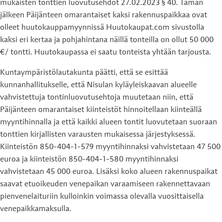
mukaisten tonttien luovutusehdot 27.02.2023 § 40. Tämän
jälkeen Päijänteen omarantaiset kaksi rakennuspaikkaa ovat
olleet huutokauppamyynnissä Huutokaupat.com sivustolla
kaksi eri kertaa ja pohjahintana näillä tonteilla on ollut 50 000
€/ tontti. Huutokaupassa ei saatu tonteista yhtään tarjousta.
Kuntaympäristölautakunta päätti, että se esittää
kunnanhallitukselle, että Nisulan kyläyleiskaavan alueelle
vahvistettuja tontinluovutusehtoja muutetaan niin, että
Päijänteen omarantaiset kiinteistöt hinnoitellaan kiinteällä
myyntihinnalla ja että kaikki alueen tontit luovutetaan suoraan
tonttien kirjallisten varausten mukaisessa järjestyksessä.
Kiinteistön 850-404-1-579 myyntihinnaksi vahvistetaan 47 500
euroa ja kiinteistön 850-404-1-580 myyntihinnaksi
vahvistetaan 45 000 euroa. Lisäksi koko alueen rakennuspaikat
saavat etuoikeuden venepaikan varaamiseen rakennettavaan
pienvenelaituriin kulloinkin voimassa olevalla vuosittaisella
venepaikkamaksulla.