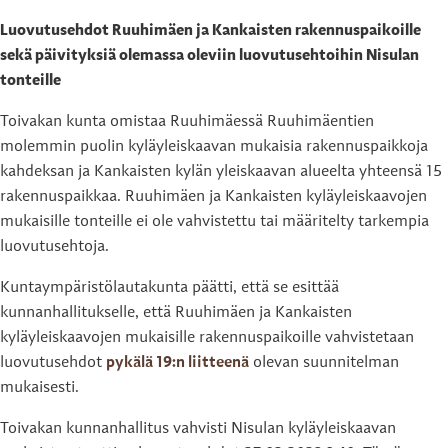
Luovutusehdot Ruuhimäen ja Kankaisten rakennuspaikoille
sekä päivityksiä olemassa oleviin luovutusehtoihin Nisulan
tonteille
Toivakan kunta omistaa Ruuhimäessä Ruuhimäentien
molemmin puolin kyläyleiskaavan mukaisia rakennuspaikkoja
kahdeksan ja Kankaisten kylän yleiskaavan alueelta yhteensä 15
rakennuspaikkaa. Ruuhimäen ja Kankaisten kyläyleiskaavojen
mukaisille tonteille ei ole vahvistettu tai määritelty tarkempia
luovutusehtoja.
Kuntaympäristölautakunta päätti, että se esittää
kunnanhallitukselle, että Ruuhimäen ja Kankaisten
kyläyleiskaavojen mukaisille rakennuspaikoille vahvistetaan
luovutusehdot
pykälä 19:n liitteenä
olevan suunnitelman
mukaisesti.
Toivakan kunnanhallitus vahvisti Nisulan kyläyleiskaavan