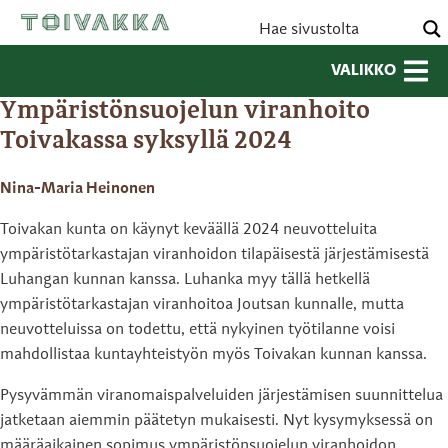
VALIKKO
Ympäristönsuojelun viranhoito
Toivakassa syksyllä 2024
Nina-Maria Heinonen
Toivakan kunta on käynyt keväällä 2024 neuvotteluita
ympäristötarkastajan viranhoidon tilapäisestä järjestämisestä
Luhangan kunnan kanssa. Luhanka myy tällä hetkellä
ympäristötarkastajan viranhoitoa Joutsan kunnalle, mutta
neuvotteluissa on todettu, että nykyinen työtilanne voisi
mahdollistaa kuntayhteistyön myös Toivakan kunnan kanssa.
Pysyvämmän viranomaispalveluiden järjestämisen suunnittelua
jatketaan aiemmin päätetyn mukaisesti. Nyt kysymyksessä on
määräaikainen sopimus ympäristönsuojelun viranhoidon