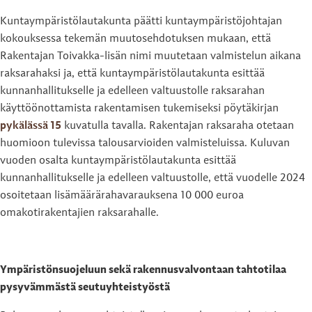
Kuntaympäristölautakunta päätti kuntaympäristöjohtajan
kokouksessa tekemän muutosehdotuksen mukaan, että
Rakentajan Toivakka-lisän nimi muutetaan valmistelun aikana
raksarahaksi ja, että kuntaympäristölautakunta esittää
kunnanhallitukselle ja edelleen valtuustolle raksarahan
käyttöönottamista rakentamisen tukemiseksi pöytäkirjan
pykälässä 15
kuvatulla tavalla. Rakentajan raksaraha otetaan
huomioon tulevissa talousarvioiden valmisteluissa. Kuluvan
vuoden osalta kuntaympäristölautakunta esittää
kunnanhallitukselle ja edelleen valtuustolle, että vuodelle 2024
osoitetaan lisämäärärahavarauksena 10 000 euroa
omakotirakentajien raksarahalle.
Ympäristönsuojeluun sekä rakennusvalvontaan tahtotilaa
pysyvämmästä seutuyhteistyöstä