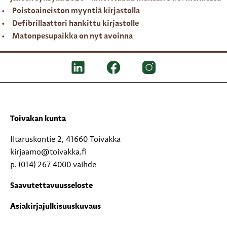
Poistoaineiston myyntiä kirjastolla
Defibrillaattori hankittu kirjastolle
Matonpesupaikka on nyt avoinna
Toivakan kunta
Iltaruskontie 2, 41660 Toivakka
kirjaamo@toivakka.fi
p. (014) 267 4000 vaihde
Saavutettavuusseloste
Asiakirjajulkisuuskuvaus