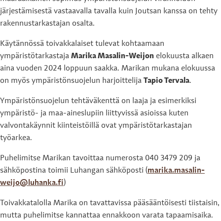
järjestämisestä vastaavalla tavalla kuin Joutsan kanssa on tehty
rakennustarkastajan osalta.
Käytännössä toivakkalaiset tulevat kohtaamaan
ympäristötarkastaja
Marika Masalin-Weijon
elokuusta alkaen
aina vuoden 2024 loppuun saakka. Marikan mukana elokuussa
on myös ympäristönsuojelun harjoittelija
Tapio Tervala
.
Ympäristönsuojelun tehtäväkenttä on laaja ja esimerkiksi
ympäristö- ja maa-aineslupiin liittyvissä asioissa kuten
valvontakäynnit kiinteistöillä ovat ympäristötarkastajan
työarkea.
Puhelimitse Marikan tavoittaa numerosta 040 3479 209 ja
sähköpostina toimii Luhangan sähköposti (
marika.masalin-
weijo@luhanka.fi
)
Toivakkatalolla Marika on tavattavissa pääsääntöisesti tiistaisin,
mutta puhelimitse kannattaa ennakkoon varata tapaamisaika.