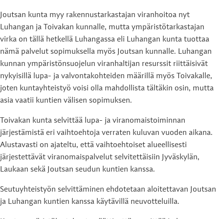
Joutsan kunta myy rakennustarkastajan viranhoitoa nyt
Luhangan ja Toivakan kunnalle, mutta ympäristötarkastajan
virka on tällä hetkellä Luhangassa eli Luhangan kunta tuottaa
nämä palvelut sopimuksella myös Joutsan kunnalle. Luhangan
kunnan ympäristönsuojelun viranhaltijan resurssit riittäisivät
nykyisillä lupa- ja valvontakohteiden määrillä myös Toivakalle,
joten kuntayhteistyö voisi olla mahdollista tältäkin osin, mutta
asia vaatii kuntien välisen sopimuksen.
Toivakan kunta selvittää lupa- ja viranomaistoiminnan
järjestämistä eri vaihtoehtoja verraten kuluvan vuoden aikana.
Alustavasti on ajateltu, että vaihtoehtoiset alueellisesti
järjestettävät viranomaispalvelut selvitettäisiin Jyväskylän,
Laukaan sekä Joutsan seudun kuntien kanssa.
Seutuyhteistyön selvittäminen ehdotetaan aloitettavan Joutsan
ja Luhangan kuntien kanssa käytävillä neuvotteluilla.