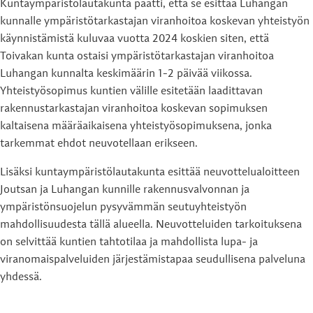
Kuntaympäristölautakunta päätti, että se esittää Luhangan
kunnalle ympäristötarkastajan viranhoitoa koskevan yhteistyön
käynnistämistä kuluvaa vuotta 2024 koskien siten, että
Toivakan kunta ostaisi ympäristötarkastajan viranhoitoa
Luhangan kunnalta keskimäärin 1-2 päivää viikossa.
Yhteistyösopimus kuntien välille esitetään laadittavan
rakennustarkastajan viranhoitoa koskevan sopimuksen
kaltaisena määräaikaisena yhteistyösopimuksena, jonka
tarkemmat ehdot neuvotellaan erikseen.
Lisäksi kuntaympäristölautakunta esittää neuvottelualoitteen
Joutsan ja Luhangan kunnille rakennusvalvonnan ja
ympäristönsuojelun pysyvämmän seutuyhteistyön
mahdollisuudesta tällä alueella. Neuvotteluiden tarkoituksena
on selvittää kuntien tahtotilaa ja mahdollista lupa- ja
viranomaispalveluiden järjestämistapaa seudullisena palveluna
yhdessä.