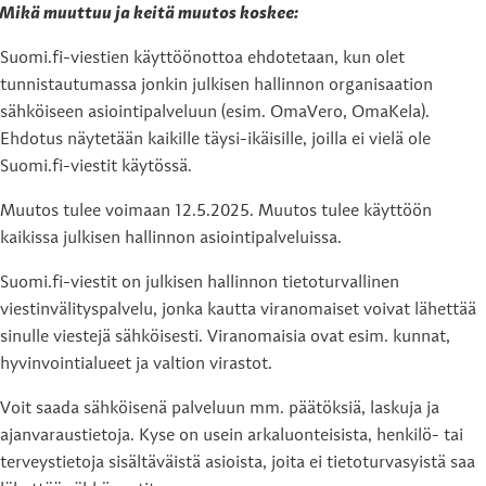
Mikä muuttuu ja keitä muutos koskee:
Suomi.fi-viestien käyttöönottoa ehdotetaan, kun olet
tunnistautumassa jonkin julkisen hallinnon organisaation
sähköiseen asiointipalveluun (esim. OmaVero, OmaKela).
Ehdotus näytetään kaikille täysi-ikäisille, joilla ei vielä ole
Suomi.fi-viestit käytössä.
Muutos tulee voimaan 12.5.2025. Muutos tulee käyttöön
kaikissa julkisen hallinnon asiointipalveluissa.
Suomi.fi-viestit on julkisen hallinnon tietoturvallinen
viestinvälityspalvelu, jonka kautta viranomaiset voivat lähettää
sinulle viestejä sähköisesti. Viranomaisia ovat esim. kunnat,
hyvinvointialueet ja valtion virastot.
Voit saada sähköisenä palveluun mm. päätöksiä, laskuja ja
ajanvaraustietoja. Kyse on usein arkaluonteisista, henkilö- tai
terveystietoja sisältäväistä asioista, joita ei tietoturvasyistä saa