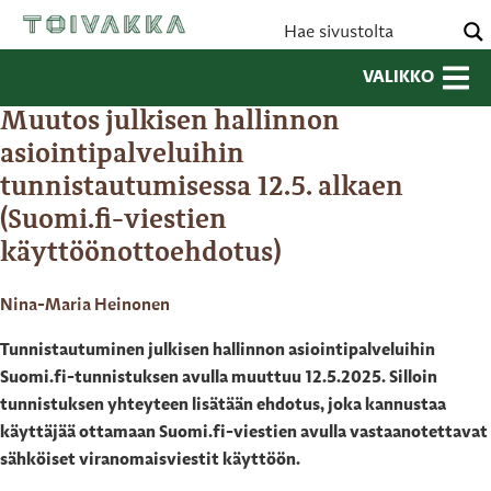
VALIKKO
Muutos julkisen hallinnon
asiointipalveluihin
tunnistautumisessa 12.5. alkaen
(Suomi.fi-viestien
käyttöönottoehdotus)
Nina-Maria Heinonen
Tunnistautuminen julkisen hallinnon asiointipalveluihin
Suomi.fi-tunnistuksen avulla muuttuu 12.5.2025. Silloin
tunnistuksen yhteyteen lisätään ehdotus, joka kannustaa
käyttäjää ottamaan Suomi.fi-viestien avulla vastaanotettavat
sähköiset viranomaisviestit käyttöön.