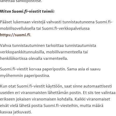
lähettää sähköpostitse.
Miten Suomi.fi-viestit toimii:
Pääset lukemaan viestejä vahvasti tunnistautuneena Suomi.fi-
mobiilisovelluksella tai Suomi.fi-verkkopalvelussa
https://suomi.fi
.
Vahva tunnistautuminen tarkoittaa tunnistautumista
verkkopankkitunnuksilla, mobiilivarmenteella tai
henkilökortissa olevalla varmenteella.
Suomi.fi-viestit korvaa paperipostin. Sama asia ei saavu
myöhemmin paperipostina.
Kun otat Suomi.fi-viestit käyttöön, saat sinne automaattisesti
useiden eri viranomaisten lähettämän postin. Et siis tee valintaa
erikseen jokaisen viranomaisen kohdalla. Kaikki viranomaiset
eivät vielä lähetä postia Suomi.fi-viesteihin, mutta määrä
kasvaa jatkuvasti.