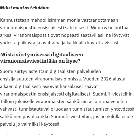
Miksi muutos tehdään:
Kannustetaan mahdollisimman monia vastaanottamaan
viranomaispostin ensisijaisesti sähköisesti. Muutos helpottaa
arkea: viranomaispostit ovat nopeasti saatavillasi, ne löytyvät
yhdestä paikasta ja ovat aina ja kaikkialla käytettävissäsi.
Mistä siirtymisessä digitaaliseen
viranomaisviestintään on kyse?
Suomi siirtyy asteittain digitaalisten palveluiden
ensisijaisuuteen viranomaisasioinnissa. Vuoden 2026 alusta
alkaen digitaalisesti asioivat kansalaiset saavat
viranomaispostin ensisijaisesti digitaalisesti Suomi.fi-viesteihin.
Tällöin jokaiselle viranomaisten sähköisiin asiointipalveluihin
vahvasti tunnistautuvalle luodaan tunnistautumisen yhteydessä
sähköinen postilaatikko Suomi.fi-viesteihin, jos henkilöllä ei ole
palvelu jo valmiiksi käytössä.