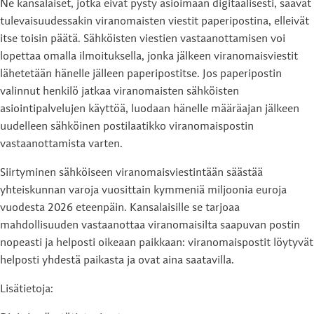
Ne kansalaiset, jotka eivät pysty asioimaan digitaalisesti, saavat
tulevaisuudessakin viranomaisten viestit paperipostina, elleivät
itse toisin päätä. Sähköisten viestien vastaanottamisen voi
lopettaa omalla ilmoituksella, jonka jälkeen viranomaisviestit
lähetetään hänelle jälleen paperipostitse. Jos paperipostin
valinnut henkilö jatkaa viranomaisten sähköisten
asiointipalvelujen käyttöä, luodaan hänelle määräajan jälkeen
uudelleen sähköinen postilaatikko viranomaispostin
vastaanottamista varten.
Siirtyminen sähköiseen viranomaisviestintään säästää
yhteiskunnan varoja vuosittain kymmeniä miljoonia euroja
vuodesta 2026 eteenpäin. Kansalaisille se tarjoaa
mahdollisuuden vastaanottaa viranomaisilta saapuvan postin
nopeasti ja helposti oikeaan paikkaan: viranomaispostit löytyvät
helposti yhdestä paikasta ja ovat aina saatavilla.
Lisätietoja: