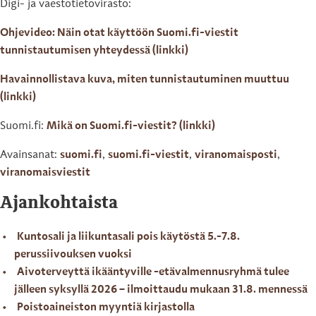
Digi- ja väestötietovirasto:
Ohjevideo: Näin otat käyttöön Suomi.fi-viestit
tunnistautumisen yhteydessä (linkki)
Havainnollistava kuva, miten tunnistautuminen muuttuu
(linkki)
Suomi.fi:
Mikä on Suomi.fi-viestit? (linkki)
Avainsanat:
suomi.fi
,
suomi.fi-viestit
,
viranomaisposti
,
viranomaisviestit
Ajankohtaista
Kuntosali ja liikuntasali pois käytöstä 5.-7.8.
perussiivouksen vuoksi
Aivoterveyttä ikääntyville -etävalmennusryhmä tulee
jälleen syksyllä 2026 – ilmoittaudu mukaan 31.8. mennessä
Poistoaineiston myyntiä kirjastolla