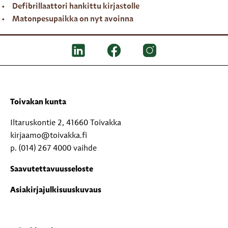
Defibrillaattori hankittu kirjastolle
Matonpesupaikka on nyt avoinna
Toivakan kunta
Iltaruskontie 2, 41660 Toivakka
kirjaamo@toivakka.fi
p. (014) 267 4000 vaihde
Saavutettavuusseloste
Asiakirjajulkisuuskuvaus