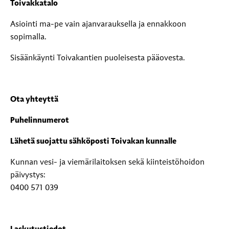
Toivakkatalo
Asiointi ma-pe vain ajanvarauksella ja ennakkoon
sopimalla.
Sisäänkäynti Toivakantien puoleisesta pääovesta.
Ota yhteyttä
Puhelinnumerot
Lähetä suojattu sähköposti Toivakan kunnalle
Kunnan vesi- ja viemärilaitoksen sekä kiinteistöhoidon
päivystys:
0400 571 039