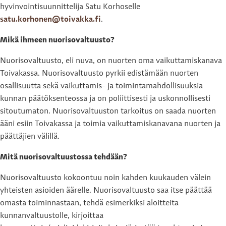
hyvinvointisuunnittelija Satu Korhoselle
satu.korhonen@toivakka.fi
.
Mikä ihmeen nuorisovaltuusto?
Nuorisovaltuusto, eli nuva, on nuorten oma vaikuttamiskanava
Toivakassa. Nuorisovaltuusto pyrkii edistämään nuorten
osallisuutta sekä vaikuttamis- ja toimintamahdollisuuksia
kunnan päätöksenteossa ja on poliittisesti ja uskonnollisesti
sitoutumaton. Nuorisovaltuuston tarkoitus on saada nuorten
ääni esiin Toivakassa ja toimia vaikuttamiskanavana nuorten ja
päättäjien välillä.
Mitä nuorisovaltuustossa tehdään?
Nuorisovaltuusto kokoontuu noin kahden kuukauden välein
yhteisten asioiden äärelle. Nuorisovaltuusto saa itse päättää
omasta toiminnastaan, tehdä esimerkiksi aloitteita
kunnanvaltuustolle, kirjoittaa