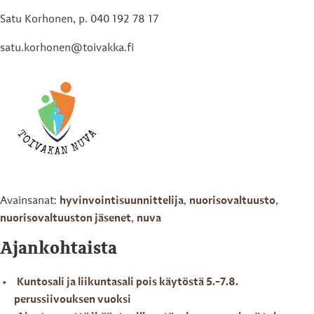
Satu Korhonen, p. 040 192 78 17
satu.korhonen@toivakka.fi
Avainsanat:
hyvinvointisuunnittelija
,
nuorisovaltuusto
,
nuorisovaltuuston jäsenet
,
nuva
Ajankohtaista
Kuntosali ja liikuntasali pois käytöstä 5.-7.8.
perussiivouksen vuoksi