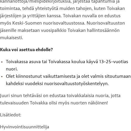
kannanottoja/mielipidekirjoituksia, järjestää tapahtumia ja
toimintaa, tehdä yhteistyötä muiden tahojen, kuten Toivakan
järjestöjen ja yrittäjien kanssa. Toivakan nuvalla on edustus
myös Keski-Suomen nuorisovaltuustossa. Nuorisovaltuuston
jäsenille maksetaan vuosipalkkio Toivakan hallintosäännön
mukaisesti.
Kuka voi asettua ehdolle?
Toivakassa asuva tai Toivakassa koulua käyvä 13–25-vuotias
nuori.
Olet kiinnostunut vaikuttamisesta ja olet valmis sitoutumaan
kahdeksi vuodeksi nuorisovaltuustotyöskentelyyn.
Juuri sinun tehtäväsi on edustaa toivakkalaisia nuoria, jotta
tulevaisuuden Toivakka olisi myös nuorten näköinen!
Lisätiedot:
Hyvinvointisuunnittelija