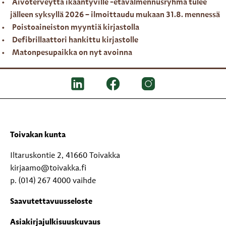
Aivoterveyttä ikääntyville -etävalmennusryhmä tulee
jälleen syksyllä 2026 – ilmoittaudu mukaan 31.8. mennessä
Poistoaineiston myyntiä kirjastolla
Defibrillaattori hankittu kirjastolle
Matonpesupaikka on nyt avoinna
Toivakan kunta
Iltaruskontie 2, 41660 Toivakka
kirjaamo@toivakka.fi
p. (014) 267 4000 vaihde
Saavutettavuusseloste
Asiakirjajulkisuuskuvaus