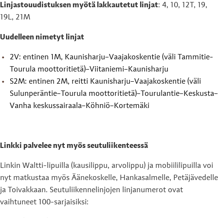
Linjastouudistuksen myötä lakkautetut linjat
: 4, 10, 12T, 19,
19L, 21M
Uudelleen nimetyt linjat
2V: entinen 1M, Kaunisharju–Vaajakoskentie (väli Tammitie-
Tourula moottoritietä)–Viitaniemi–Kaunisharju
S2M: entinen 2M, reitti Kaunisharju–Vaajakoskentie (väli
Sulunperäntie–Tourula moottoritietä)–Tourulantie–Keskusta–
Vanha keskussairaala–Köhniö–Kortemäki
Linkki palvelee nyt myös seutuliikenteessä
Linkin Waltti-lipuilla (kausilippu, arvolippu) ja mobiililipuilla voi
nyt matkustaa myös Äänekoskelle, Hankasalmelle, Petäjävedelle
ja Toivakkaan. Seutuliikennelinjojen linjanumerot ovat
vaihtuneet 100-sarjaisiksi: