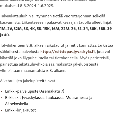
mukaisesti 8.8.2024–1.6.2025.
Talviaikatauluihin siirtyminen tietää vuorotarjonnan selkeää
kasvamista. Liikenteeseen palaavat kesäajan tauolla olleet linjat
1M, 2V, S2M, 3K, 4K, 5K, 15K, 16M, 22M, 26, 31, 34, 38K, 38R, 39
ja 40.
Talviliikenteen 8.8. alkaen aikataulut ja reitit kannattaa tarkistaa
sähköisestä palvelusta
https://reittiopas.jyvaskyla.fi
, jota voi
käyttää joko älypuhelimella tai tietokoneella. Myös perinteisiä,
painettuja aikatauluvihkoja saa maksutta jakelupisteistä
viimeistään maanantaista 5.8. alkaen.
Aikataulujen jakelupisteitä ovat
Linkki-palvelupiste (Asemakatu 7)
R-kioskit Jyväskylässä, Laukaassa, Muuramessa ja
Äänekoskella
Linkki-linja-autot