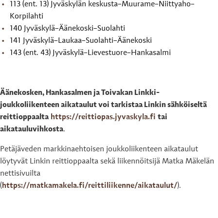
113 (ent. 13) Jyväskylän keskusta–Muurame–Niittyaho–
Korpilahti
140 Jyväskylä–Äänekoski–Suolahti
141 Jyväskylä–Laukaa–Suolahti–Äänekoski
143 (ent. 43) Jyväskylä–Lievestuore–Hankasalmi
Äänekosken, Hankasalmen ja Toivakan Linkki-
joukkoliikenteen aikataulut voi tarkistaa Linkin sähköiseltä
reittioppaalta
https://reittiopas.jyvaskyla.fi
tai
aikatauluvihkosta
.
Petäjäveden markkinaehtoisen joukkoliikenteen aikataulut
löytyvät Linkin reittioppaalta sekä liikennöitsijä Matka Mäkelän
nettisivuilta
(
https://matkamakela.fi/reittiliikenne/aikataulut/
).