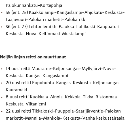
Palokunnankatu–Kortepohja
S5 (ent. 25) Kaakkolampi–Kangaslampi–Ahjokatu–Keskusta–
Laajavuori–Palokan marketit–Palokan tk
S6 (ent. 27) Lehtoniemi th–Palokka–Lohikoski–Kauppatori–
Keskusta–Nova–Keltinmäki–Mustalampi
Neljän linjan reitti on muuttunut
14 uusi reitti Muurame–Keljonkangas–Myllyjärvi–Nova–
Keskusta–Kangas–Kangaslampi
20 uusi reitti Pupuhuhta–Kangas–Keskusta–Keljonkangas–
Kauramäki
8 uusi reitti Kuokkala–Ainola–Kekkola–Tikka–Ristonmaa–
Keskusta–Viitaniemi
22 uusi reitti Tikkakoski–Puuppola–Saarijärventie–Palokan
marketit–Mannila–Mankola–Keskusta–Vanha keskussairaala