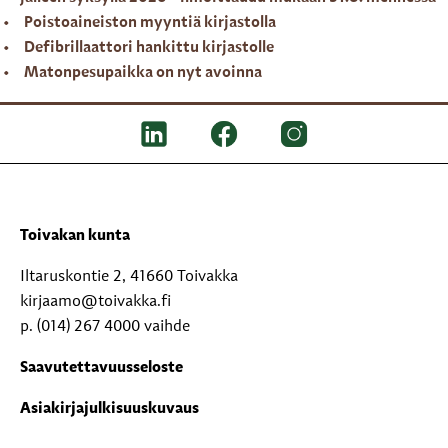
Poistoaineiston myyntiä kirjastolla
Defibrillaattori hankittu kirjastolle
Matonpesupaikka on nyt avoinna
Toivakan kunta
Iltaruskontie 2, 41660 Toivakka
kirjaamo@toivakka.fi
p. (014) 267 4000 vaihde
Saavutettavuusseloste
Asiakirjajulkisuuskuvaus