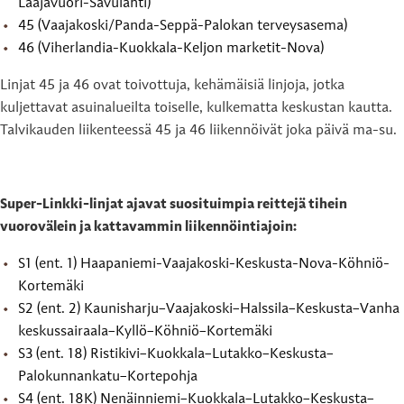
Laajavuori-Savulahti)
45 (Vaajakoski/Panda-Seppä-Palokan terveysasema)
46 (Viherlandia-Kuokkala-Keljon marketit-Nova)
Linjat 45 ja 46 ovat toivottuja, kehämäisiä linjoja, jotka
kuljettavat asuinalueilta toiselle, kulkematta keskustan kautta.
Talvikauden liikenteessä 45 ja 46 liikennöivät joka päivä ma-su.
Super-Linkki-linjat ajavat suosituimpia reittejä tihein
vuorovälein ja kattavammin liikennöintiajoin:
S1 (ent. 1) Haapaniemi-Vaajakoski-Keskusta-Nova-Köhniö-
Kortemäki
S2 (ent. 2) Kaunisharju–Vaajakoski–Halssila–Keskusta–Vanha
keskussairaala–Kyllö–Köhniö–Kortemäki
S3 (ent. 18) Ristikivi–Kuokkala–Lutakko–Keskusta–
Palokunnankatu–Kortepohja
S4 (ent. 18K) Nenäinniemi–Kuokkala–Lutakko–Keskusta–