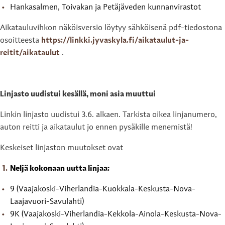
Hankasalmen, Toivakan ja Petäjäveden kunnanvirastot
Aikatauluvihkon näköisversio löytyy sähköisenä pdf-tiedostona
osoitteesta
https://linkki.jyvaskyla.fi/aikataulut-ja-
reitit/aikataulut
.
Linjasto uudistui kesällä, moni asia muuttui
Linkin linjasto uudistui 3.6. alkaen. Tarkista oikea linjanumero,
auton reitti ja aikataulut jo ennen pysäkille menemistä!
Keskeiset linjaston muutokset ovat
Neljä kokonaan uutta linjaa:
9 (Vaajakoski-Viherlandia-Kuokkala-Keskusta-Nova-
Laajavuori-Savulahti)
9K (Vaajakoski-Viherlandia-Kekkola-Ainola-Keskusta-Nova-