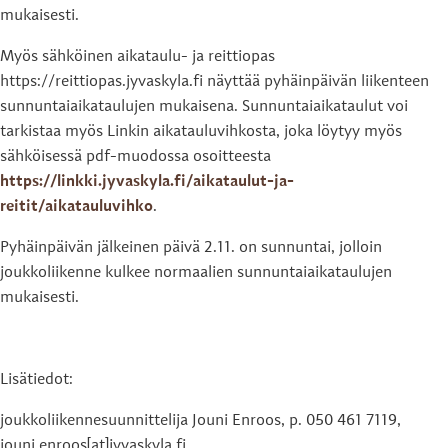
mukaisesti.
Myös sähköinen aikataulu- ja reittiopas
https://reittiopas.jyvaskyla.fi näyttää pyhäinpäivän liikenteen
sunnuntaiaikataulujen mukaisena. Sunnuntaiaikataulut voi
tarkistaa myös Linkin aikatauluvihkosta, joka löytyy myös
sähköisessä pdf-muodossa osoitteesta
https://linkki.jyvaskyla.fi/aikataulut-ja-
reitit/aikatauluvihko
.
Pyhäinpäivän jälkeinen päivä 2.11. on sunnuntai, jolloin
joukkoliikenne kulkee normaalien sunnuntaiaikataulujen
mukaisesti.
Lisätiedot:
joukkoliikennesuunnittelija Jouni Enroos, p. 050 461 7119,
jouni.enroos[at]jyvaskyla.fi