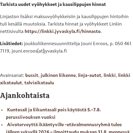
Tarkista uudet vyöhykkeet ja kausilippujen hinnat
Linjaston lisäksi maksuvyöhykkeisiin ja kausilippujen hintoihin
tuli kesällä muutoksia. Tarkista hinnat ja vyöhykkeet Linkin
nettisivulta
https://linkki.jyvaskyla.fi/hinnasto
.
Lisätiedot:
joukkoliikennesuunnittelija Jouni Enroos, p. 050 461
7119, jouni.enroos[at]jyvaskyla.fi
Avainsanat:
bussit
,
julkinen liikenne
,
linja-autot
,
linkki
,
linkki
aikataulut
,
talviaikataulu
Ajankohtaista
Kuntosali ja liikuntasali pois käytöstä 5.-7.8.
perussiivouksen vuoksi
Aivoterveyttä ikääntyville -etävalmennusryhmä tulee
jälleen syksyllä 2026 – ilmoittaudu mukaan 31.8. mennessä