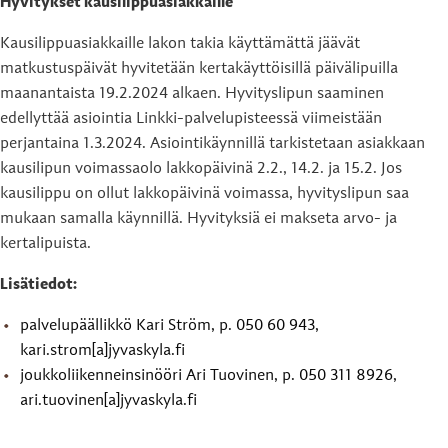
Hyvitykset kausilippuasiakkaille
Kausilippuasiakkaille lakon takia käyttämättä jäävät
matkustuspäivät hyvitetään kertakäyttöisillä päivälipuilla
maanantaista 19.2.2024 alkaen. Hyvityslipun saaminen
edellyttää asiointia Linkki-palvelupisteessä viimeistään
perjantaina 1.3.2024. Asiointikäynnillä tarkistetaan asiakkaan
kausilipun voimassaolo lakkopäivinä 2.2., 14.2. ja 15.2. Jos
kausilippu on ollut lakkopäivinä voimassa, hyvityslipun saa
mukaan samalla käynnillä. Hyvityksiä ei makseta arvo- ja
kertalipuista.
Lisätiedot:
palvelupäällikkö Kari Ström, p. 050 60 943,
kari.strom[a]jyvaskyla.fi
joukkoliikenneinsinööri Ari Tuovinen, p. 050 311 8926,
ari.tuovinen[a]jyvaskyla.fi