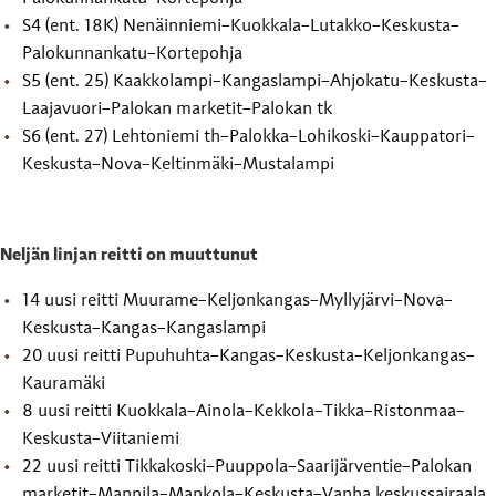
S4 (ent. 18K) Nenäinniemi–Kuokkala–Lutakko–Keskusta–
Palokunnankatu–Kortepohja
S5 (ent. 25) Kaakkolampi–Kangaslampi–Ahjokatu–Keskusta–
Laajavuori–Palokan marketit–Palokan tk
S6 (ent. 27) Lehtoniemi th–Palokka–Lohikoski–Kauppatori–
Keskusta–Nova–Keltinmäki–Mustalampi
Neljän linjan reitti on muuttunut
14 uusi reitti Muurame–Keljonkangas–Myllyjärvi–Nova–
Keskusta–Kangas–Kangaslampi
20 uusi reitti Pupuhuhta–Kangas–Keskusta–Keljonkangas–
Kauramäki
8 uusi reitti Kuokkala–Ainola–Kekkola–Tikka–Ristonmaa–
Keskusta–Viitaniemi
22 uusi reitti Tikkakoski–Puuppola–Saarijärventie–Palokan
marketit–Mannila–Mankola–Keskusta–Vanha keskussairaala