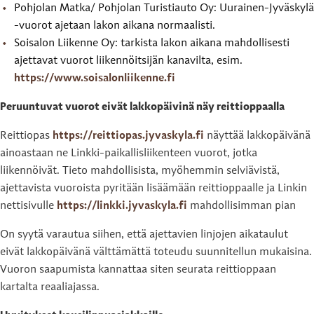
Pohjolan Matka/ Pohjolan Turistiauto Oy: Uurainen-Jyväskylä
-vuorot ajetaan lakon aikana normaalisti.
Soisalon Liikenne Oy: tarkista lakon aikana mahdollisesti
ajettavat vuorot liikennöitsijän kanavilta, esim.
https://www.soisalonliikenne.fi
Peruuntuvat vuorot eivät lakkopäivinä näy reittioppaalla
Reittiopas
https://reittiopas.jyvaskyla.fi
näyttää lakkopäivänä
ainoastaan ne Linkki-paikallisliikenteen vuorot, jotka
liikennöivät. Tieto mahdollisista, myöhemmin selviävistä,
ajettavista vuoroista pyritään lisäämään reittioppaalle ja Linkin
nettisivulle
https://linkki.jyvaskyla.fi
mahdollisimman pian
On syytä varautua siihen, että ajettavien linjojen aikataulut
eivät lakkopäivänä välttämättä toteudu suunnitellun mukaisina.
Vuoron saapumista kannattaa siten seurata reittioppaan
kartalta reaaliajassa.