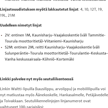
Linjastouudistuksen myötä lakkautetut linjat
: 4, 10, 12T, 19,
19L, 21M
Uudelleen nimetyt linjat
2V: entinen 1M, Kaunisharju–Vaajakoskentie (väli Tammitie-
Tourula moottoritietä)–Viitaniemi–Kaunisharju
S2M: entinen 2M, reitti Kaunisharju–Vaajakoskentie (väli
Sulunperäntie–Tourula moottoritietä)–Tourulantie–Keskusta–
Vanha keskussairaala–Köhniö–Kortemäki
Linkki palvelee nyt myös seutuliikenteessä
Linkin Waltti-lipuilla (kausilippu, arvolippu) ja mobiililipuilla voi
nyt matkustaa myös Äänekoskelle, Hankasalmelle, Petäjävedelle
ja Toivakkaan. Seutuliikennelinjojen linjanumerot ovat
vaihtuneet 100-sarjaisiksi: