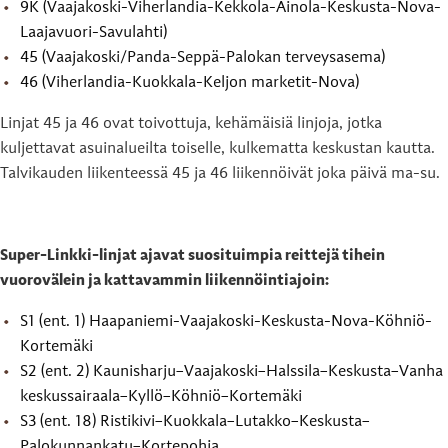
9K (Vaajakoski-Viherlandia-Kekkola-Ainola-Keskusta-Nova-
Laajavuori-Savulahti)
45 (Vaajakoski/Panda-Seppä-Palokan terveysasema)
46 (Viherlandia-Kuokkala-Keljon marketit-Nova)
Linjat 45 ja 46 ovat toivottuja, kehämäisiä linjoja, jotka
kuljettavat asuinalueilta toiselle, kulkematta keskustan kautta.
Talvikauden liikenteessä 45 ja 46 liikennöivät joka päivä ma-su.
Super-Linkki-linjat ajavat suosituimpia reittejä tihein
vuorovälein ja kattavammin liikennöintiajoin:
S1 (ent. 1) Haapaniemi-Vaajakoski-Keskusta-Nova-Köhniö-
Kortemäki
S2 (ent. 2) Kaunisharju–Vaajakoski–Halssila–Keskusta–Vanha
keskussairaala–Kyllö–Köhniö–Kortemäki
S3 (ent. 18) Ristikivi–Kuokkala–Lutakko–Keskusta–
Palokunnankatu–Kortepohja