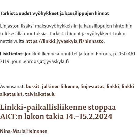
Tarkista uudet vyöhykkeet ja kausilippujen hinnat
Linjaston lisäksi maksuvyöhykkeisiin ja kausilippujen hintoihin
tuli kesällä muutoksia. Tarkista hinnat ja vyöhykkeet Linkin
nettisivulta
https://linkki.jyvaskyla.fi/hinnasto
.
Lisätiedot:
joukkoliikennesuunnittelija Jouni Enroos, p. 050 461
7119, jouni.enroos[at]jyvaskyla.fi
Avainsanat:
bussit
,
julkinen liikenne
,
linja-autot
,
linkki
,
linkki
aikataulut
,
talviaikataulu
Linkki-paikallisliikenne stoppaa
AKT:n lakon takia 14.–15.2.2024
Nina-Maria Heinonen