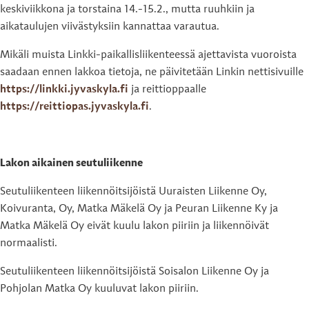
keskiviikkona ja torstaina 14.-15.2., mutta ruuhkiin ja
aikataulujen viivästyksiin kannattaa varautua.
Mikäli muista Linkki-paikallisliikenteessä ajettavista vuoroista
saadaan ennen lakkoa tietoja, ne päivitetään Linkin nettisivuille
https://linkki.jyvaskyla.fi
ja reittioppaalle
https://reittiopas.jyvaskyla.fi
.
Lakon aikainen seutuliikenne
Seutuliikenteen liikennöitsijöistä Uuraisten Liikenne Oy,
Koivuranta, Oy, Matka Mäkelä Oy ja Peuran Liikenne Ky ja
Matka Mäkelä Oy eivät kuulu lakon piiriin ja liikennöivät
normaalisti.
Seutuliikenteen liikennöitsijöistä Soisalon Liikenne Oy ja
Pohjolan Matka Oy kuuluvat lakon piiriin.