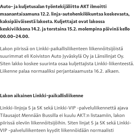
Auto- ja kuljetusalan työntekijäliitto AKT ilmoitti
maanantaiaamuna 12.2. linja-autohenkilökuntaa koskevasta,
kaksipäiväisestä lakosta. Kuljettajat ovat lakossa
keskiviikkona 14.2. ja torstaina 15.2. molempina päivinä kello
00.00–24.00.
Lakon piirissä on Linkki-paikallisliikenteen liikennöitsijöistä
suurimmat eli Koiviston Auto Jyväskylä Oy ja Länsilinjat Oy.
Siten lakko koskee suurinta osaa kuljettajista Linkki-liikenteestä.
Liikenne palaa normaaliksi perjantaiaamusta 16.2. alkaen.
Lakon aikainen Linkki-paikallisliikenne
Linkki-linjoja 5 ja 5K sekä Linkki-VIP -palveluliikennettä ajava
Tilausajot Mennään Bussilla ei kuulu AKT:n listaamiin, lakon
piirissä oleviin liikennöitsijöihin. Siten linjat 5 ja 5K sekä Linkki-
VIP -palveluliikenteen kyydit liikennöidään normaalisti