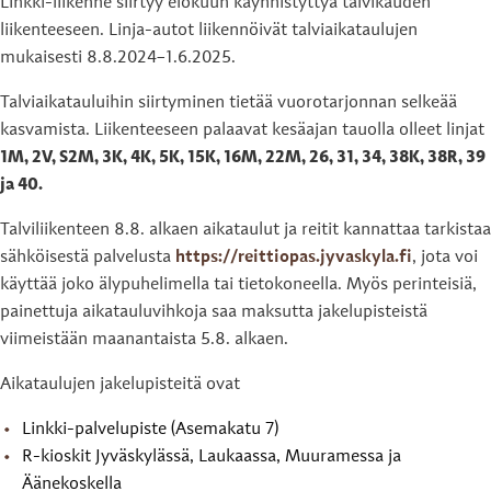
Linkki-liikenne siirtyy elokuun käynnistyttyä talvikauden
liikenteeseen. Linja-autot liikennöivät talviaikataulujen
mukaisesti 8.8.2024–1.6.2025.
Talviaikatauluihin siirtyminen tietää vuorotarjonnan selkeää
kasvamista. Liikenteeseen palaavat kesäajan tauolla olleet linjat
1M, 2V, S2M, 3K, 4K, 5K, 15K, 16M, 22M, 26, 31, 34, 38K, 38R, 39
ja 40.
Talviliikenteen 8.8. alkaen aikataulut ja reitit kannattaa tarkistaa
sähköisestä palvelusta
https://reittiopas.jyvaskyla.fi
, jota voi
käyttää joko älypuhelimella tai tietokoneella. Myös perinteisiä,
painettuja aikatauluvihkoja saa maksutta jakelupisteistä
viimeistään maanantaista 5.8. alkaen.
Aikataulujen jakelupisteitä ovat
Linkki-palvelupiste (Asemakatu 7)
R-kioskit Jyväskylässä, Laukaassa, Muuramessa ja
Äänekoskella