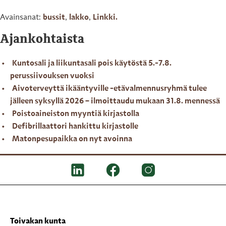
Avainsanat:
bussit
,
lakko
,
Linkki.
Ajankohtaista
Kuntosali ja liikuntasali pois käytöstä 5.-7.8.
perussiivouksen vuoksi
Aivoterveyttä ikääntyville -etävalmennusryhmä tulee
jälleen syksyllä 2026 – ilmoittaudu mukaan 31.8. mennessä
Poistoaineiston myyntiä kirjastolla
Defibrillaattori hankittu kirjastolle
Matonpesupaikka on nyt avoinna
Toivakan kunta