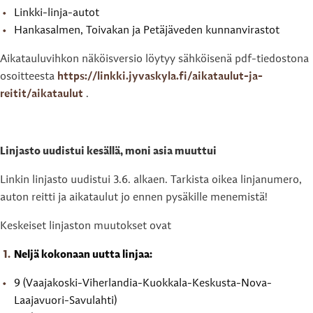
Linkki-linja-autot
Hankasalmen, Toivakan ja Petäjäveden kunnanvirastot
Aikatauluvihkon näköisversio löytyy sähköisenä pdf-tiedostona
osoitteesta
https://linkki.jyvaskyla.fi/aikataulut-ja-
reitit/aikataulut
.
Linjasto uudistui kesällä, moni asia muuttui
Linkin linjasto uudistui 3.6. alkaen. Tarkista oikea linjanumero,
auton reitti ja aikataulut jo ennen pysäkille menemistä!
Keskeiset linjaston muutokset ovat
Neljä kokonaan uutta linjaa:
9 (Vaajakoski-Viherlandia-Kuokkala-Keskusta-Nova-
Laajavuori-Savulahti)