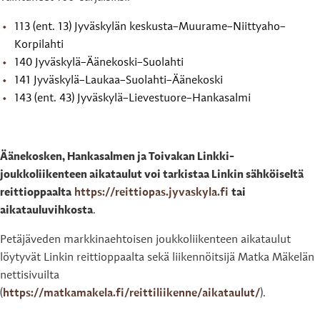
113 (ent. 13) Jyväskylän keskusta–Muurame–Niittyaho–
Korpilahti
140 Jyväskylä–Äänekoski–Suolahti
141 Jyväskylä–Laukaa–Suolahti–Äänekoski
143 (ent. 43) Jyväskylä–Lievestuore–Hankasalmi
Äänekosken, Hankasalmen ja Toivakan Linkki-
joukkoliikenteen aikataulut voi tarkistaa Linkin sähköiseltä
reittioppaalta
https://reittiopas.jyvaskyla.fi
tai
aikatauluvihkosta
.
Petäjäveden markkinaehtoisen joukkoliikenteen aikataulut
löytyvät Linkin reittioppaalta sekä liikennöitsijä Matka Mäkelän
nettisivuilta
(
https://matkamakela.fi/reittiliikenne/aikataulut/
).