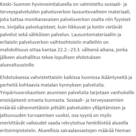
Keski-Suomen hyvinvointialueella on valmisteltu sosiaali- ja
terveyspalveluiden palveluverkon lausuntovaiheen materiaali,
joka kattaa monikanavaisen palveluverkon osalta niin fyysiset
ns. kivijalka palvelupisteet, kuin liikkuvat ja kotiin vietävät
palvelut sekä sähköisen palvelun. Lausuntomateriaaliin ja
erilaisiin palveluverkon vaihtoehtoisiin malleihin on
mahdollisuus ottaa kantaa 22.2.–23.3. välisenä aikana, jonka
jälkeen aluehallitus tekee lopullisen ehdotuksen
aluevaltuustolle.
Ehdotuksessa vahvistettaisiin kaikissa kunnissa ikääntyneitä ja
perheitä kohtaavia matalan kynnyksen palveluita.
Ympärivuorokautisen asumisen palveluita tarjotaan vanhuksille
ensisijaisesti omasta kunnasta. Sosiaali- ja terveysasemien
määrää vähennettäisiin pitkälti palveluiden ylläpitämisen ja
jatkuvuuden turvaamisen vuoksi, osa syynä on myös
merkittävät vaikeudet saada rekrytoitua henkilöstöä alueella
eritoimipisteisiin. Alueellisia sairaalaosastojen määrää hieman