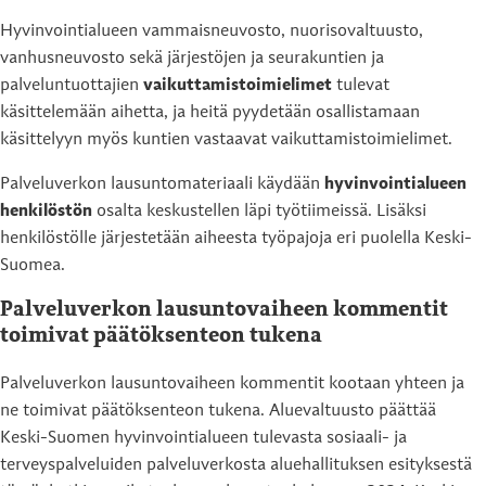
Hyvinvointialueen vammaisneuvosto, nuorisovaltuusto,
vanhusneuvosto sekä järjestöjen ja seurakuntien ja
palveluntuottajien
vaikuttamistoimielimet
tulevat
käsittelemään aihetta, ja heitä pyydetään osallistamaan
käsittelyyn myös kuntien vastaavat vaikuttamistoimielimet.
Palveluverkon lausuntomateriaali käydään
hyvinvointialueen
henkilöstön
osalta keskustellen läpi työtiimeissä. Lisäksi
henkilöstölle järjestetään aiheesta työpajoja eri puolella Keski-
Suomea.
Palveluverkon lausuntovaiheen kommentit
toimivat päätöksenteon tukena
Palveluverkon lausuntovaiheen kommentit kootaan yhteen ja
ne toimivat päätöksenteon tukena. Aluevaltuusto päättää
Keski-Suomen hyvinvointialueen tulevasta sosiaali- ja
terveyspalveluiden palveluverkosta aluehallituksen esityksestä