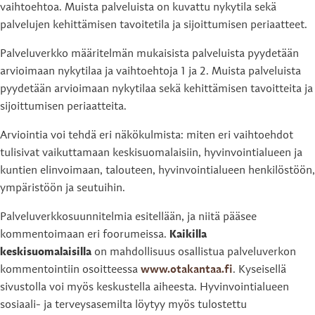
vaihtoehtoa. Muista palveluista on kuvattu nykytila sekä
palvelujen kehittämisen tavoitetila ja sijoittumisen periaatteet.
Palveluverkko määritelmän mukaisista palveluista pyydetään
arvioimaan nykytilaa ja vaihtoehtoja 1 ja 2. Muista palveluista
pyydetään arvioimaan nykytilaa sekä kehittämisen tavoitteita ja
sijoittumisen periaatteita.
Arviointia voi tehdä eri näkökulmista: miten eri vaihtoehdot
tulisivat vaikuttamaan keskisuomalaisiin, hyvinvointialueen ja
kuntien elinvoimaan, talouteen, hyvinvointialueen henkilöstöön,
ympäristöön ja seutuihin.
Palveluverkkosuunnitelmia esitellään, ja niitä pääsee
kommentoimaan eri foorumeissa.
Kaikilla
keskisuomalaisilla
on mahdollisuus osallistua palveluverkon
kommentointiin osoitteessa
www.otakantaa.fi
. Kyseisellä
sivustolla voi myös keskustella aiheesta. Hyvinvointialueen
sosiaali- ja terveysasemilta löytyy myös tulostettu