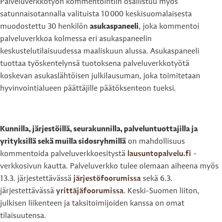
Palveluverkkotyön kommentointiin osallistuu myös
satunnaisotannalla valituista 10 000 keskisuomalaisesta
muodostettu 30 henkilön
asukaspaneeli
, joka kommentoi
palveluverkkoa kolmessa eri asukaspaneelin
keskustelutilaisuudessa maaliskuun alussa. Asukaspaneeli
tuottaa työskentelynsä tuotoksena palveluverkkotyötä
koskevan asukaslähtöisen julkilausuman, joka toimitetaan
hyvinvointialueen päättäjille päätöksenteon tueksi.
Kunnilla, järjestöillä, seurakunnilla, palveluntuottajilla ja
yrityksillä sekä muilla sidosryhmillä
on mahdollisuus
kommentoida palveluverkkoesitystä
lausuntopalvelu.fi
-
verkkosivun kautta. Palveluverkko tulee olemaan aiheena myös
13.3. järjestettävässä
järjestöfoorumissa
sekä 6.3.
järjestettävässä
yrittäjäfoorumissa
. Keski-Suomen liiton,
julkisen liikenteen ja taksitoimijoiden kanssa on omat
tilaisuutensa.