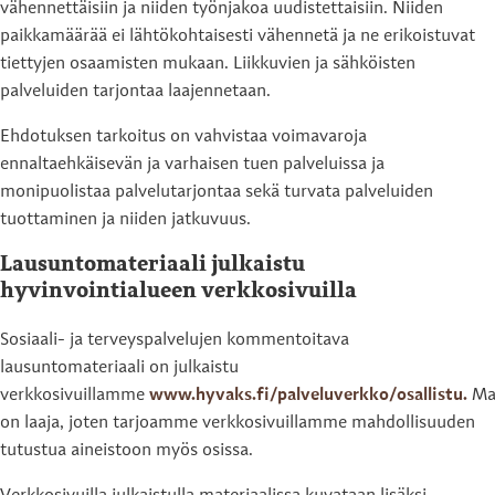
vähennettäisiin ja niiden työnjakoa uudistettaisiin. Niiden
paikkamäärää ei lähtökohtaisesti vähennetä ja ne erikoistuvat
tiettyjen osaamisten mukaan. Liikkuvien ja sähköisten
palveluiden tarjontaa laajennetaan.
Ehdotuksen tarkoitus on vahvistaa voimavaroja
ennaltaehkäisevän ja varhaisen tuen palveluissa ja
monipuolistaa palvelutarjontaa sekä turvata palveluiden
tuottaminen ja niiden jatkuvuus.
Lausuntomateriaali julkaistu
hyvinvointialueen verkkosivuilla
Sosiaali- ja terveyspalvelujen kommentoitava
lausuntomateriaali on julkaistu
verkkosivuillamme
www.hyvaks.fi/palveluverkko/osallistu.
Mat
on laaja, joten tarjoamme verkkosivuillamme mahdollisuuden
tutustua aineistoon myös osissa.