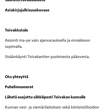
Saavutettavuusseloste
Asiakirjajulkisuuskuvaus
Toivakkatalo
Asiointi ma-pe vain ajanvarauksella ja ennakkoon
sopimalla.
Sisäänkäynti Toivakantien puoleisesta pääovesta.
Ota yhteyttä
Puhelinnumerot
Lähetä suojattu sähköposti Toivakan kunnalle
Kunnan vesi- ja viemärilaitoksen sekä kiinteistöhoidon