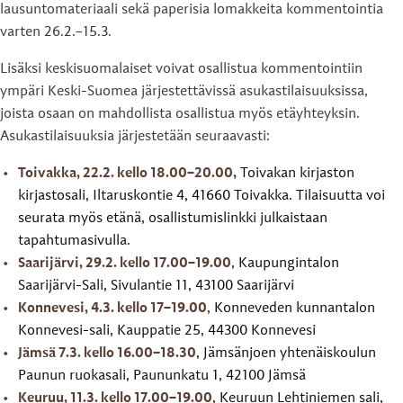
lausuntomateriaali sekä paperisia lomakkeita kommentointia
varten 26.2.–15.3.
Lisäksi keskisuomalaiset voivat osallistua kommentointiin
ympäri Keski-Suomea järjestettävissä asukastilaisuuksissa,
joista osaan on mahdollista osallistua myös etäyhteyksin.
Asukastilaisuuksia järjestetään seuraavasti:
Toivakka, 22.2. kello 18.00–20.00,
Toivakan kirjaston
kirjastosali, Iltaruskontie 4, 41660 Toivakka. Tilaisuutta voi
seurata myös etänä, osallistumislinkki julkaistaan
tapahtumasivulla.
Saarijärvi, 29.2. kello 17.00–19.00
, Kaupungintalon
Saarijärvi-Sali, Sivulantie 11, 43100 Saarijärvi
Konnevesi, 4.3. kello 17–19.00
, Konneveden kunnantalon
Konnevesi-sali, Kauppatie 25, 44300 Konnevesi
Jämsä 7.3. kello 16.00–18.30
, Jämsänjoen yhtenäiskoulun
Paunun ruokasali, Paununkatu 1, 42100 Jämsä
Keuruu, 11.3. kello 17.00–19.00
, Keuruun Lehtiniemen sali,