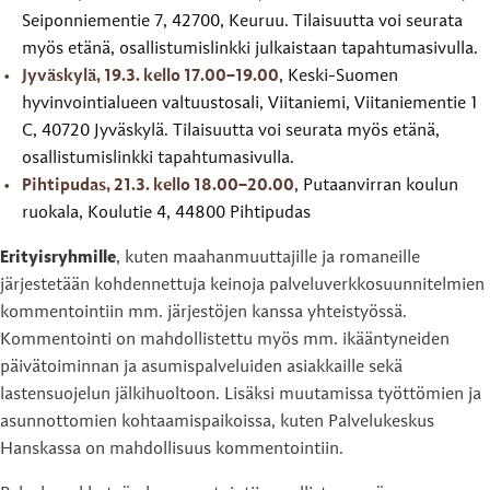
Seiponniementie 7, 42700, Keuruu. Tilaisuutta voi seurata
myös etänä, osallistumislinkki julkaistaan tapahtumasivulla.
Jyväskylä, 19.3. kello 17.00–19.00
, Keski-Suomen
hyvinvointialueen valtuustosali, Viitaniemi, Viitaniementie 1
C, 40720 Jyväskylä. Tilaisuutta voi seurata myös etänä,
osallistumislinkki tapahtumasivulla.
Pihtipudas, 21.3. kello 18.00–20.00
, Putaanvirran koulun
ruokala, Koulutie 4, 44800 Pihtipudas
Erityisryhmille
, kuten maahanmuuttajille ja romaneille
järjestetään kohdennettuja keinoja palveluverkkosuunnitelmien
kommentointiin mm. järjestöjen kanssa yhteistyössä.
Kommentointi on mahdollistettu myös mm. ikääntyneiden
päivätoiminnan ja asumispalveluiden asiakkaille sekä
lastensuojelun jälkihuoltoon. Lisäksi muutamissa työttömien ja
asunnottomien kohtaamispaikoissa, kuten Palvelukeskus
Hanskassa on mahdollisuus kommentointiin.