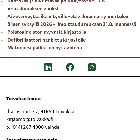
Kuntosali ja liikuntasali pois käytöstä 5.-7.8.
perussiivouksen vuoksi
Aivoterveyttä ikääntyville -etävalmennusryhmä tulee
jälleen syksyllä 2026 – ilmoittaudu mukaan 31.8. mennessä
Poistoaineiston myyntiä kirjastolla
Defibrillaattori hankittu kirjastolle
Matonpesupaikka on nyt avoinna
Toivakan kunta
Iltaruskontie 2, 41660 Toivakka
kirjaamo@toivakka.fi
p. (014) 267 4000 vaihde