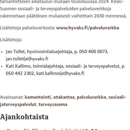
tämänhetkisen aikataulun mukaan toukokuussa 2024. Keski-
Suomen sosiaali- ja terveyspalveluiden palveluverkkoja
rakennetaan päätöksen mukaisesti vaiheittain 2030 mennessä.
Lisätietoja palveluverkosta:
www.hyvaks.fi/palveluverkko
Lisätietoja:
Jan Tollet, hyvinvointialuejohtaja, p. 050 400 0073,
jan.tollet(at)hyvaks.fi
Kati Kallimo, toimialajohtaja, sosiaali- ja terveyspalvelut, p.
050 442 2302, kati.kallimo(at)hyvaks.fi
Avainsanat:
komentointi
,
otakantaa
,
palveluverkko
,
sosiaali-
jaterveyspalvelut
,
terveysasema
Ajankohtaista