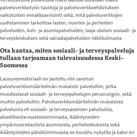
Verkkosivuilla julkaistulla materiaalissa kuvataan lisäksi
palveluverkkotyön taustoja ja palveluverkkoehdotuksen
vaikutusten ennakkoarviointi sekä, mitä palveluverkkojen
uudistaminen tarkoittaa lasten, nuorten ja perheiden
palveluiden, koti- ja asumispalveluiden, laaja-alaisen sosiaali- ja
terveyskeskuksen sekä sairaalapalveluiden näkökulmasta.
Ota kantaa, miten sosiaali- ja terveyspalveluja
tullaan tarjoamaan tulevaisuudessa Keski-
Suomessa
Lausuntomateriaali on jaoteltu niin sanotun
palveluverkkomääritelmän mukaisiin palveluihin, jotka
muodostavat sosiaali- ja terveyspalvelujen perusrungon, sekä
muihin palveluihin. Palveluverkkomääritelmän mukaisista
palveluista eli sosiaali- ja terveysasemien palveluista,
alueellisesta osastotoiminnasta, ikääntyneiden
ympärivuorokautista asumisesta, perhekeskuksista sekä
ikääntyneiden päivätoiminnasta on kuvattu nykytila ja kaksi eri