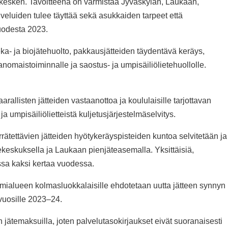
 kesken. Tavoitteena on varmistaa Jyväskylän, Laukaan,
lveluiden tulee täyttää sekä asukkaiden tarpeet että
vuodesta 2023.
ka- ja biojätehuolto, pakkausjätteiden täydentävä keräys,
ranomaistoiminnalle ja saostus- ja umpisäiliölietehuollolle.
allisten jätteiden vastaanottoa ja koululaisille tarjottavan
umpisäiliölietteistä kuljetusjärjestelmäselvitys.
rätettävien jätteiden hyötykeräyspisteiden kuntoa selvitetään ja
tekeskuksella ja Laukaan pienjäteasemalla. Yksittäisiä,
ossa kaksi kertaa vuodessa.
imialueen kolmasluokkalaisille ehdotetaan uutta jätteen synnyn
 vuosille 2023–24.
temaksuilla, joten palvelutasokirjaukset eivät suoranaisesti