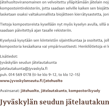
Jätehuoltoviranomainen on velvoitettu ylläpitämään jätelain noja
kompostointirekisteriin, jotta saadaan selville kaiken sen bi
lasketaan osaksi valtakunnallista biojätteen kierrätysastetta, j
Tietoja kompostoreista kysellään nyt myös kyselyn avulla, sillä 
saadaan päivitettyä ajan tasalle rekisteriin.
Kyselyssä kysytään sen kiinteistön sijaintikuntaa ja osoitetta, j
kompostoria kesäaikana vai ympärivuotisesti. Henkilötietoja ei 
Lisätiedot:
Jyväskylän seudun jätelautakunta
jatelautakunta@jyvaskyla.fi
puh. 014 569 0178 (ti-ke klo 9–12, to klo 12–15)
www.jyvaskylanseutu.fi/jatehuolto
Avainsanat:
jätehuolto
,
jätelautakunta
,
kompostorikysely
Jyväskylän seudun jätelautakun