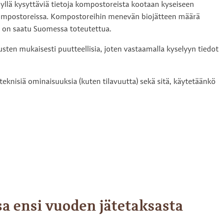
elyllä kysyttäviä tietoja kompostoreista kootaan kyseiseen
 kompostoreissa. Kompostoreihin menevän biojätteen määrä
et on saatu Suomessa toteutettua.
sten mukaisesti puutteellisia, joten vastaamalla kyselyyn tiedot
 teknisiä ominaisuuksia (kuten tilavuutta) sekä sitä, käytetäänkö
a ensi vuoden jätetaksasta