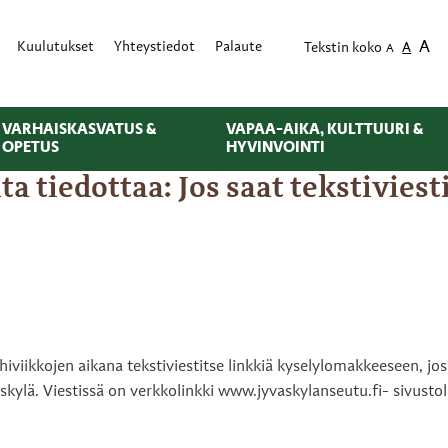
A
Kuulutukset
Yhteystiedot
Palaute
Tekstin koko
A
A
VARHAISKASVATUS &
VAPAA-AIKA, KULTTUURI &
OPETUS
HYVINVOINTI
 tiedottaa: Jos saat tekstiviest
viikkojen aikana tekstiviestitse linkkiä kyselylomakkeeseen, jo
kylä. Viestissä on verkkolinkki www.jyvaskylanseutu.fi- sivustol