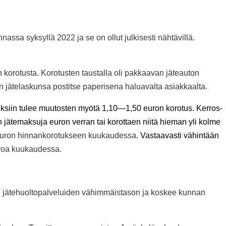
assa syksyllä 2022 ja se on ollut julkisesti nähtävillä.
n korotusta. Korotusten taustalla oli pakkaavan jäteauton
n jätelaskunsa postitse paperisena haluavalta asiakkaalta.
ksiin tulee muutosten myötä 1,10—1,50 euron korotus. Kerros-
n jätemaksuja euron verran tai korottaen niitä hieman yli kolme
 euron hinnankorotukseen kuukaudessa
. Vastaavasti vähintään
uroa kuukaudessa.
en jätehuoltopalveluiden vähimmäistason ja koskee kunnan