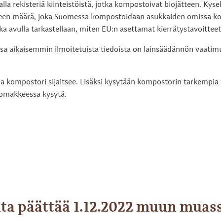
lla rekisteriä kiinteistöistä, jotka kompostoivat biojätteen. Kys
ojätteen määrä, joka Suomessa kompostoidaan asukkaiden omissa
onka avulla tarkastellaan, miten EU:n asettamat kierrätystavoitte
osa aikaisemmin ilmoitetuista tiedoista on lainsäädännön vaatimu
olla kompostori sijaitsee. Lisäksi kysytään kompostorin tarkempia
lomakkeessa kysytä.
ta päättää 1.12.2022 muun muass