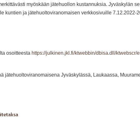
merkittävästi myöskään jätehuollon kustannuksia. Jyväskylän seu
le kuntien ja jätehuoltoviranomaisen verkkosivuille 7.12.2022-2
lta osoitteesta
https://julkinen.jkl.fi/ktwebbin/dbisa.dll/ktwebs
senä jätehuoltoviranomaisena Jyväskylässä, Laukaassa, Muuram
ätetaksa