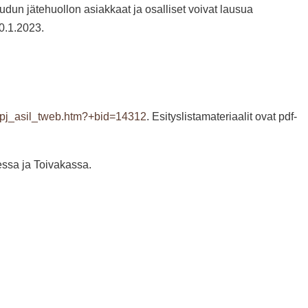
dun jätehuollon asiakkaat ja osalliset voivat lausua
0.1.2023.
cr/epj_asil_tweb.htm?+bid=14312
.
Esityslistamateriaalit ovat pdf-
essa ja Toivakassa.