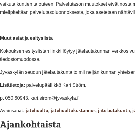
vaikuta kuntien talouteen. Palvelutason muutokset eivät nosta 
mielipiteitään palvelutasoluonnoksesta, joka asetetaan nähtävil
Muut asiat ja esityslista
Kokouksen esityslistan linkki löytyy jätelautakunnan verkkosivu
tiedostomuodossa.
Jyväskylän seudun jätelautakunta toimii neljän kunnan yhtei
Lisätietoja:
palvelupäällikkö Kari Ström,
p. 050 60943, kari.strom@jyvaskyla.fi
Avainsanat:
jätehuolto
,
jätehuoltokustannus
,
jätelautakunta
,
j
Ajankohtaista