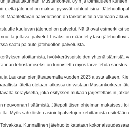
dun jätelautakunnan, Mustankorkea Oy:n ja toimialueen kuntien
iin, että jätehuollon maksut pysyvät kohtuullisina. Jätehuoltopa
teet. Määriteltävän palvelutason on tarkoitus tulla voimaan alku
tuulle kuuluvan jätehuollon palvelut. Näitä ovat esimerkiksi se
muut tarjottavat palvelut. Lisäksi on määritelty taso jätehuoltovi
sä saatu palaute jätehuollon palveluista.
eräyksen aloittamista, hyötykeräyspisteiden yhtenäistämistä, vaar
nnan tehostamiseksi on tunnistettu myös tarve tehdä saostus- ja 
lla ja Laukaan pienjäteasemalla vuoden 2023 alusta alkaen. Kier
Vaarallista jätettä otetaan jatkossakin vastaan Mustankorkean jä
tävällä keräyksellä, joka esityksen mukaan järjestettäisiin jatk
n neuvonnan lisäämistä. Jätepoliittisen ohjelman mukaisesti to
uilla. Myös sähköisten asiointipalvelujen kehittämistä esitetään
ivakkaa. Kunnallinen jätehuolto katetaan kokonaisuudessaan jä