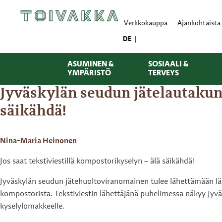
Verkkokauppa
Ajankohtaista
DE
ASUMINEN &
SOSIAALI &
YMPÄRISTÖ
TERVEYS
Jyväskylän seudun jätelautakunta
säikähdä!
Nina-Maria Heinonen
Jos saat tekstiviestillä kompostorikyselyn – älä säikähdä!
Jyväskylän seudun jätehuoltoviranomainen tulee lähettämään lähi
kompostorista. Tekstiviestin lähettäjänä puhelimessa näkyy Jyväs
kyselylomakkeelle.