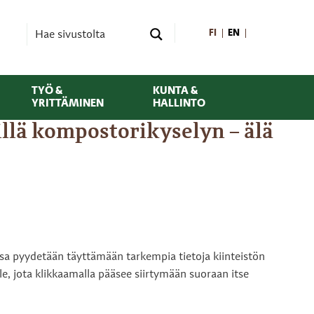
FI
EN
TYÖ &
KUNTA &
YRITTÄMINEN
HALLINTO
illä kompostorikyselyn – älä
ssa pyydetään täyttämään tarkempia tietoja kiinteistön
le, jota klikkaamalla pääsee siirtymään suoraan itse