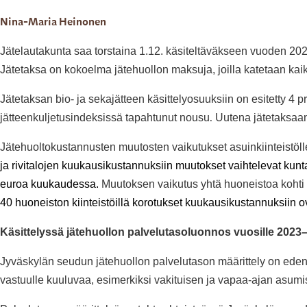
Nina-Maria Heinonen
Jätelautakunta saa torstaina 1.12. käsiteltäväkseen vuoden 2023
Jätetaksa on kokoelma jätehuollon maksuja, joilla katetaan kaik
Jätetaksan bio- ja sekajätteen käsittelyosuuksiin on esitetty 4
jätteenkuljetusindeksissä tapahtunut nousu
Uutena jätetaksaan 
.
Jätehuoltokustannusten muutosten vaikutukset asuinkiinteistölle 
ja rivitalojen kuukausikustannuksiin muutokset vaihtelevat kunta
euroa kuukaudessa.
Muutoksen vaikutus yhtä huoneistoa koht
40 huoneiston kiinteistöillä korotukset kuukausikustannuksiin 
Käsittelyssä jätehuollon palvelutasoluonnos vuosille 2023
Jyväskylän seudun jätehuollon palvelutason määrittely on eden
vastuulle kuuluvaa, esimerkiksi vakituisen ja vapaa-ajan asumi