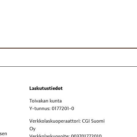
Laskutustiedot
Toivakan kunta
Y-tunnus: 0177201-0
Verkkolaskuoperaattori: CGI Suomi
Oy
ksen
Verkkolaskuosoite: 003701772010