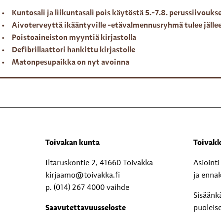
Kuntosali ja liikuntasali pois käytöstä 5.-7.8. perussiivouks
Aivoterveyttä ikääntyville -etävalmennusryhmä tulee jälle
Poistoaineiston myyntiä kirjastolla
Defibrillaattori hankittu kirjastolle
Matonpesupaikka on nyt avoinna
Toivakan kunta
Toivakk
Iltaruskontie 2, 41660 Toivakka
Asioint
kirjaamo@toivakka.fi
ja enna
p. (014) 267 4000 vaihde
Sisäänk
Saavutettavuusseloste
puoleis