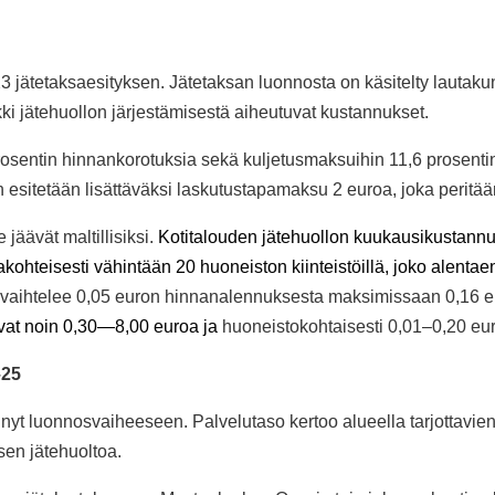
 jätetaksaesityksen. Jätetaksan luonnosta on käsitelty lautakunn
ki jätehuollon järjestämisestä aiheutuvat kustannukset.
 prosentin hinnankorotuksia sekä kuljetusmaksuihin 11,6 prosenti
esitetään lisättäväksi laskutustapamaksu 2 euroa, joka peritää
jäävät maltillisiksi.
Kotitalouden jätehuollon kuukausikustannu
kohteisesti vähintään 20 huoneiston kiinteistöillä, joko alentae
i vaihtelee 0,05 euron hinnanalennuksesta maksimissaan 0,16
ovat noin 0,30—8,00 euroa ja
huoneistokohtaisesti 0,01–0,20 e
–25
nyt luonnosvaiheeseen. Palvelutaso kertoo alueella tarjottavi
sen jätehuoltoa.