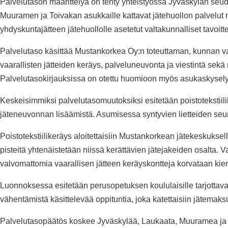
Palvelutason määrittelyä on tehty yhteistyössä Jyväskylän seu
Muuramen ja Toivakan asukkaille kattavat jätehuollon palvelut n
yhdyskuntajätteen jätehuollolle asetetut valtakunnalliset tavoit
Palvelutaso käsittää Mustankorkea Oy:n toteuttaman, kunnan vas
vaarallisten jätteiden keräys, palveluneuvonta ja viestintä sekä 
Palvelutasokirjauksissa on otettu huomioon myös asukaskyselys
Keskeisimmiksi palvelutasomuutoksiksi esitetään poistotekstiilik
jäteneuvonnan lisäämistä. Asumisessa syntyvien lietteiden seura
Poistotekstiilikeräys aloitettaisiin Mustankorkean jätekeskukse
pisteitä yhtenäistetään niissä kerättävien jätejakeiden osalta. 
valvomattomia vaarallisen jätteen keräyskontteja korvataan kier
Luonnoksessa esitetään perusopetuksen koululaisille tarjottava
vähentämistä käsittelevää oppituntia, joka katettaisiin jätemaks
Palvelutasopäätös koskee Jyväskylää, Laukaata, Muuramea ja To