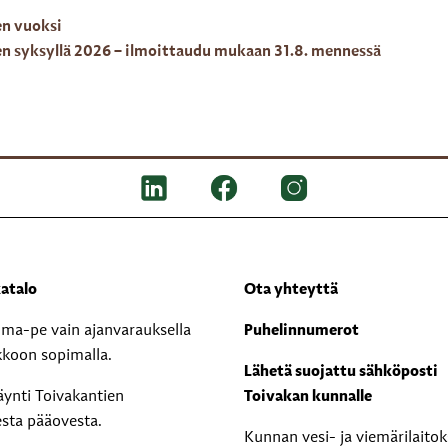
en vuoksi
en syksyllä 2026 – ilmoittaudu mukaan 31.8. mennessä
atalo
Ota yhteyttä
i ma-pe vain ajanvarauksella
Puhelinnumerot
kkoon sopimalla.
Lähetä suojattu sähköposti
äynti Toivakantien
Toivakan kunnalle
esta pääovesta.
Kunnan vesi- ja viemärilaito