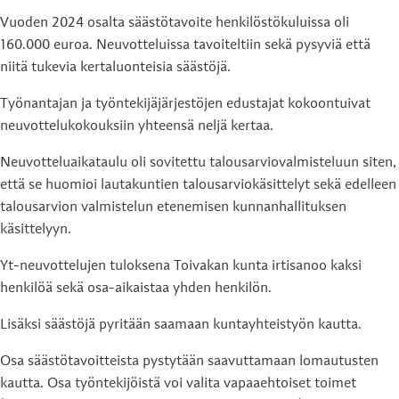
Vuoden 2024 osalta säästötavoite henkilöstökuluissa oli
160.000 euroa. Neuvotteluissa tavoiteltiin sekä pysyviä että
niitä tukevia kertaluonteisia säästöjä.
Työnantajan ja työntekijäjärjestöjen edustajat kokoontuivat
neuvottelukokouksiin yhteensä neljä kertaa.
Neuvotteluaikataulu oli sovitettu talousarviovalmisteluun siten,
että se huomioi lautakuntien talousarviokäsittelyt sekä edelleen
talousarvion valmistelun etenemisen kunnanhallituksen
käsittelyyn.
Yt-neuvottelujen tuloksena Toivakan kunta irtisanoo kaksi
henkilöä sekä osa-aikaistaa yhden henkilön.
Lisäksi säästöjä pyritään saamaan kuntayhteistyön kautta.
Osa säästötavoitteista pystytään saavuttamaan lomautusten
kautta. Osa työntekijöistä voi valita vapaaehtoiset toimet