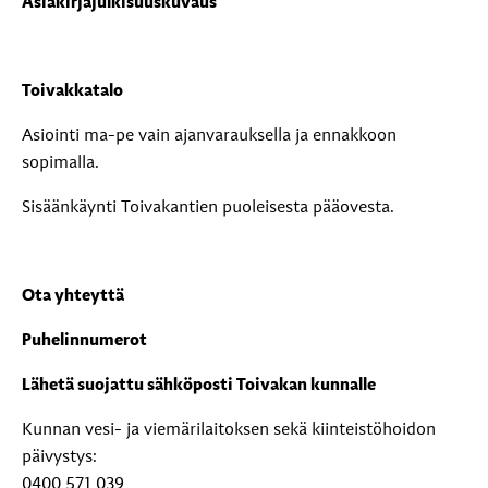
Asiakirjajulkisuuskuvaus
Toivakkatalo
Asiointi ma-pe vain ajanvarauksella ja ennakkoon
sopimalla.
Sisäänkäynti Toivakantien puoleisesta pääovesta.
Ota yhteyttä
Puhelinnumerot
Lähetä suojattu sähköposti Toivakan kunnalle
Kunnan vesi- ja viemärilaitoksen sekä kiinteistöhoidon
päivystys:
0400 571 039