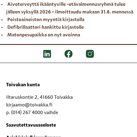
Aivoterveyttä ikääntyville -etävalmennusryhmä tulee
jälleen syksyllä 2026 – ilmoittaudu mukaan 31.8. mennessä
Poistoaineiston myyntiä kirjastolla
Defibrillaattori hankittu kirjastolle
Matonpesupaikka on nyt avoinna
Toivakan kunta
Iltaruskontie 2, 41660 Toivakka
kirjaamo@toivakka.fi
p. (014) 267 4000 vaihde
Saavutettavuusseloste