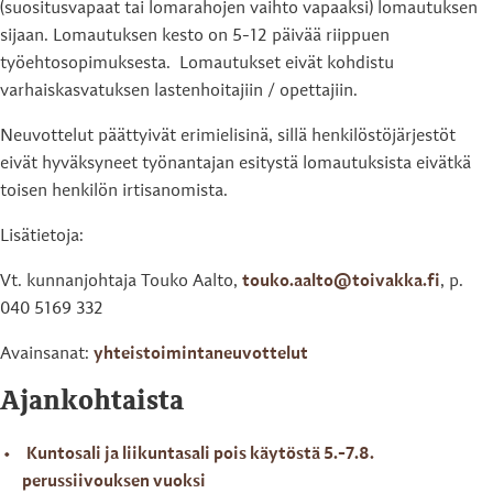
(suositusvapaat tai lomarahojen vaihto vapaaksi) lomautuksen
sijaan. Lomautuksen kesto on 5-12 päivää riippuen
työehtosopimuksesta. Lomautukset eivät kohdistu
varhaiskasvatuksen lastenhoitajiin / opettajiin.
Neuvottelut päättyivät erimielisinä, sillä henkilöstöjärjestöt
eivät hyväksyneet työnantajan esitystä lomautuksista eivätkä
toisen henkilön irtisanomista.
Lisätietoja:
Vt. kunnanjohtaja Touko Aalto,
touko.aalto@toivakka.fi
, p.
040 5169 332
Avainsanat:
yhteistoimintaneuvottelut
Ajankohtaista
Kuntosali ja liikuntasali pois käytöstä 5.-7.8.
perussiivouksen vuoksi